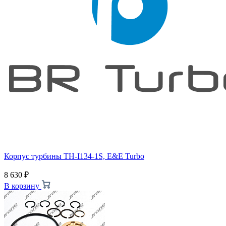
Корпус турбины TH-I134-1S, E&E Turbo
8 630
₽
В корзину