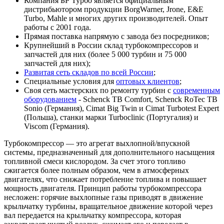
Компания БР Турбо является официальным
дистрибьютором продукции BorgWarner, Jrone, E&E
Turbo, Mahle и многих других производителей. Опыт
работы с 2001 года.
Прямая поставка напрямую с завода без посредников;
Крупнейший в России склад турбокомпрессоров и
запчастей для них (более 5 000 турбин и 75 000
запчастей для них);
Развитая сеть складов по всей России
;
Специальные условия для
оптовых клиентов
;
Своя сеть мастерских по ремонту турбин с
современным
оборудованием
- Schenck TB Comfort, Schenck RoTec TB
Sonio (Германия), Cimat Big Twin и Cimat Turbotest Expert
(Польша), станки марки Turboclinic (Португалия) и
Viscom (Германия).
Турбокомпрессор — это агрегат выхлопной/впускной
системы, предназначенный для дополнительного насыщения
топливной смеси кислородом. За счет этого топливо
сжигается более полным образом, чем в атмосферных
двигателях, что снижает потребление топлива и повышает
мощность двигателя. Принцип работы турбокомпрессора
несложен: горячие выхлопные газы приводят в движение
крыльчатку турбины, вращательное движение которой через
вал передается на крыльчатку компрессора, которая