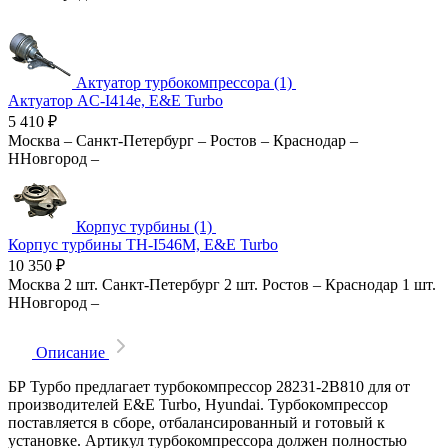
Актуатор турбокомпрессора (1)
Актуатор AC-I414e, E&E Turbo
5 410
₽
Москва
–
Санкт-Петербург
–
Ростов
–
Краснодар
–
ННовгород
–
Корпус турбины (1)
Корпус турбины TH-I546M, E&E Turbo
10 350
₽
Москва
2 шт.
Санкт-Петербург
2 шт.
Ростов
–
Краснодар
1 шт.
ННовгород
–
Описание
БР Турбо предлагает турбокомпрессор 28231-2B810 для от
производителей E&E Turbo, Hyundai. Турбокомпрессор
поставляется в сборе, отбалансированный и готовый к
установке. Артикул турбокомпрессора должен полностью