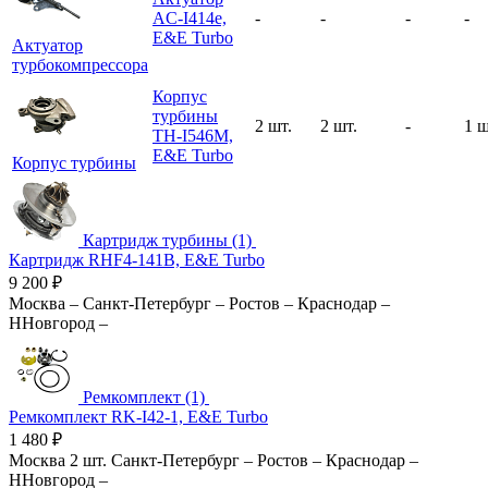
AC-I414e,
-
-
-
-
E&E Turbo
Актуатор
турбокомпрессора
Корпус
турбины
2 шт.
2 шт.
-
1 ш
TH-I546M,
E&E Turbo
Корпус турбины
Картридж турбины (1)
Картридж RHF4-141B, E&E Turbo
9 200
₽
Москва
–
Санкт-Петербург
–
Ростов
–
Краснодар
–
ННовгород
–
Ремкомплект (1)
Ремкомплект RK-I42-1, E&E Turbo
1 480
₽
Москва
2 шт.
Санкт-Петербург
–
Ростов
–
Краснодар
–
ННовгород
–