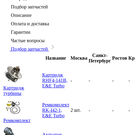
Подбор запчастей
Описание
Оплата и доставка
Гарантии
Частые вопросы
Подбор запчастей
Санкт-
Название
Москва
Ростов
Кр
Петербург
Картридж
RHF4-141B,
-
-
-
-
E&E Turbo
Картридж
турбины
Ремкомплект
RK-I42-1,
2 шт.
-
-
-
E&E Turbo
Ремкомплект
Актуатор