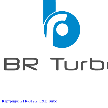
Картридж GTR-012G, E&E Turbo