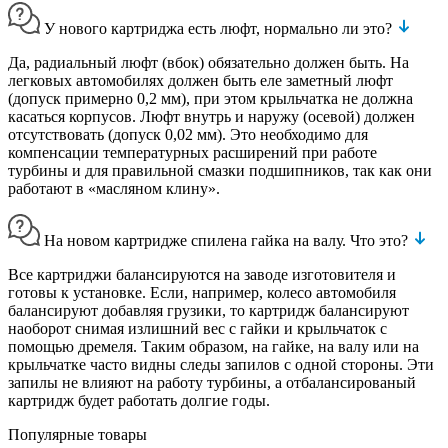
У нового картриджа есть люфт, нормально ли это?
Да, радиальный люфт (вбок) обязательно должен быть. На
легковых автомобилях должен быть еле заметный люфт
(допуск примерно 0,2 мм), при этом крыльчатка не должна
касаться корпусов. Люфт внутрь и наружу (осевой) должен
отсутствовать (допуск 0,02 мм). Это необходимо для
компенсации температурных расширений при работе
турбины и для правильной смазки подшипников, так как они
работают в «масляном клину».
На новом картридже спилена гайка на валу. Что это?
Все картриджи балансируются на заводе изготовителя и
готовы к установке. Если, например, колесо автомобиля
балансируют добавляя грузики, то картридж балансируют
наоборот снимая излишний вес с гайки и крыльчаток с
помощью дремеля. Таким образом, на гайке, на валу или на
крыльчатке часто видны следы запилов с одной стороны. Эти
запилы не влияют на работу турбины, а отбалансированый
картридж будет работать долгие годы.
Популярные товары