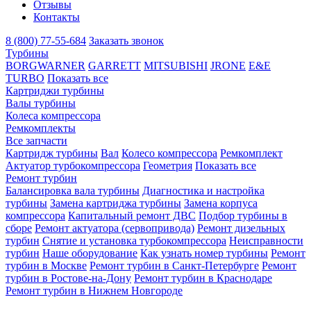
Отзывы
Контакты
8 (800) 77-55-684
Заказать звонок
Турбины
BORGWARNER
GARRETT
MITSUBISHI
JRONE
E&E
TURBO
Показать все
Картриджи турбины
Валы турбины
Колеса компрессора
Ремкомплекты
Все запчасти
Картридж турбины
Вал
Колесо компрессора
Ремкомплект
Актуатор турбокомпрессора
Геометрия
Показать все
Ремонт турбин
Балансировка вала турбины
Диагностика и настройка
турбины
Замена картриджа турбины
Замена корпуса
компрессора
Капитальный ремонт ДВС
Подбор турбины в
сборе
Ремонт актуатора (сервопривода)
Ремонт дизельных
турбин
Снятие и установка турбокомпрессора
Неисправности
турбин
Наше оборудование
Как узнать номер турбины
Ремонт
турбин в Москве
Ремонт турбин в Санкт-Петербурге
Ремонт
турбин в Ростове-на-Дону
Ремонт турбин в Краснодаре
Ремонт турбин в Нижнем Новгороде