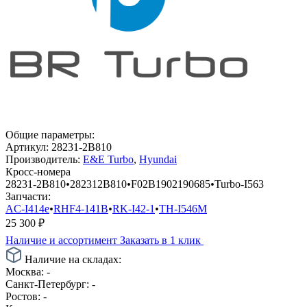
Общие параметры:
Артикул:
28231-2B810
Производитель:
E&E Turbo
,
Hyundai
Кросс-номера
28231-2B810
•
282312B810
•
F02B1902190685
•
Turbo-I563
Запчасти:
AC-I414e
•
RHF4-141B
•
RK-I42-1
•
TH-I546M
25 300
₽
Наличие и ассортимент
Заказать в 1 клик
Наличие на складах:
Москва:
-
Санкт-Петербург:
-
Ростов:
-