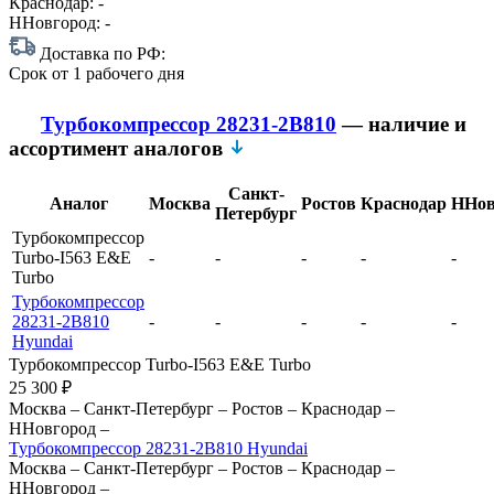
Краснодар:
-
ННовгород:
-
Доставка по РФ:
Срок
от 1 рабочего дня
Турбокомпрессор 28231-2B810
— наличие и
ассортимент аналогов
Санкт-
Аналог
Москва
Ростов
Краснодар
ННов
Петербург
Турбокомпрессор
Turbo-I563 E&E
-
-
-
-
-
Turbo
Турбокомпрессор
28231-2B810
-
-
-
-
-
Hyundai
Турбокомпрессор Turbo-I563 E&E Turbo
25 300
₽
Москва
–
Санкт-Петербург
–
Ростов
–
Краснодар
–
ННовгород
–
Турбокомпрессор 28231-2B810 Hyundai
Москва
–
Санкт-Петербург
–
Ростов
–
Краснодар
–
ННовгород
–