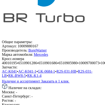
Общие параметры:
Артикул:
10009880167
Производитель:
BorgWarner
Марка автомобиля:
Mercedes
Кросс-номера
40010195
•
6510901286
•
6510901686
•
6510905980
•
10009700073
•
10
Запчасти:
AC-K041
•
AC-K041-1
•
GK-0684-1
•
R2S-031-HB
•
R2S-031-
LB
•
RK-BW8-5
•
RK-K1-4
Наличие и ассортимент
Заказать в 1 клик
Наличие на складах:
Москва:
-
Санкт-Петербург:
-
Ростов:
-
Краснодар:
-