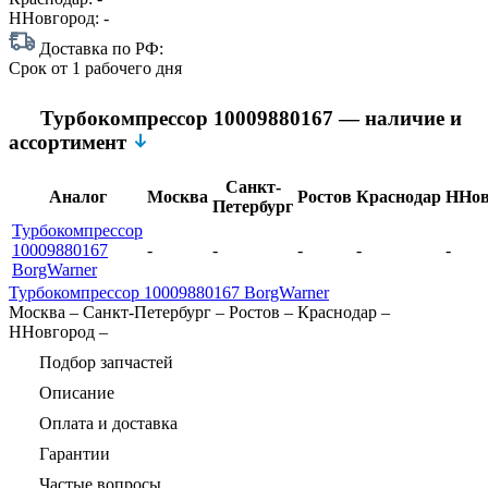
ННовгород:
-
Доставка по РФ:
Срок
от 1 рабочего дня
Турбокомпрессор 10009880167 — наличие и
ассортимент
Санкт-
Аналог
Москва
Ростов
Краснодар
ННов
Петербург
Турбокомпрессор
10009880167
-
-
-
-
-
BorgWarner
Турбокомпрессор 10009880167 BorgWarner
Москва
–
Санкт-Петербург
–
Ростов
–
Краснодар
–
ННовгород
–
Подбор запчастей
Описание
Оплата и доставка
Гарантии
Частые вопросы