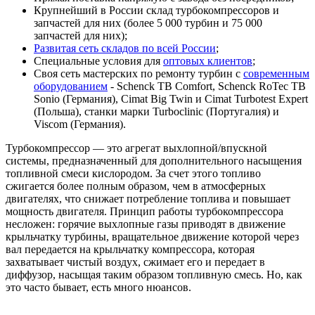
Крупнейший в России склад турбокомпрессоров и
запчастей для них (более 5 000 турбин и 75 000
запчастей для них);
Развитая сеть складов по всей России
;
Специальные условия для
оптовых клиентов
;
Своя сеть мастерских по ремонту турбин с
современным
оборудованием
- Schenck TB Comfort, Schenck RoTec TB
Sonio (Германия), Cimat Big Twin и Cimat Turbotest Expert
(Польша), станки марки Turboclinic (Португалия) и
Viscom (Германия).
Турбокомпрессор — это агрегат выхлопной/впускной
системы, предназначенный для дополнительного насыщения
топливной смеси кислородом. За счет этого топливо
сжигается более полным образом, чем в атмосферных
двигателях, что снижает потребление топлива и повышает
мощность двигателя. Принцип работы турбокомпрессора
несложен: горячие выхлопные газы приводят в движение
крыльчатку турбины, вращательное движение которой через
вал передается на крыльчатку компрессора, которая
захватывает чистый воздух, сжимает его и передает в
диффузор, насыщая таким образом топливную смесь. Но, как
это часто бывает, есть много нюансов.