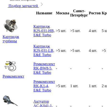
Подбор запчастей
Санкт-
Название
Москва
Ростов
Кр
Петербург
Картридж
R2S-031-HB,
>5 шт.
>5 шт.
4 шт.
5 ш
E&E Turbo
Картридж
турбины
Картридж
R2S-031-LB,
>5 шт.
>5 шт.
4 шт.
>5 
E&E Turbo
Ремкомплект
RK-BW8-5,
-
-
-
-
E&E Turbo
Ремкомплект
Ремкомплект
RK-K1-4,
>5 шт.
1 шт.
1 шт.
2 ш
E&E Turbo
Актуатор
AC-K041-1,
-
-
-
-