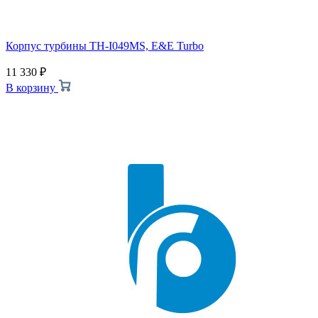
Корпус турбины TH-I049MS, E&E Turbo
11 330
₽
В корзину