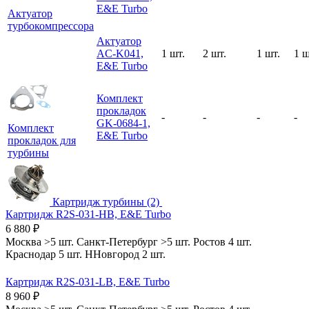
E&E Turbo
Актуатор
турбокомпрессора
Актуатор
AC-K041,
1 шт.
2 шт.
1 шт.
1 ш
E&E Turbo
Комплект
прокладок
-
-
-
-
GK-0684-1,
Комплект
E&E Turbo
прокладок для
турбины
Картридж турбины (2)
Картридж R2S-031-HB, E&E Turbo
6 880
₽
Москва
>5 шт.
Санкт-Петербург
>5 шт.
Ростов
4 шт.
Краснодар
5 шт.
ННовгород
2 шт.
Картридж R2S-031-LB, E&E Turbo
8 960
₽