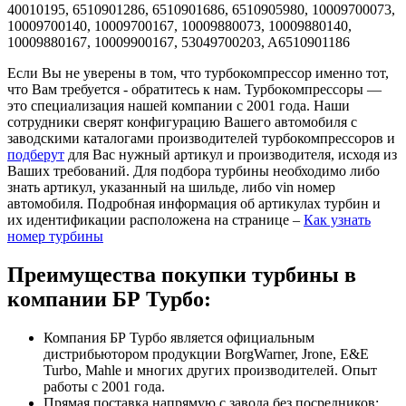
40010195, 6510901286, 6510901686, 6510905980, 10009700073,
10009700140, 10009700167, 10009880073, 10009880140,
10009880167, 10009900167, 53049700203, A6510901186
Если Вы не уверены в том, что турбокомпрессор именно тот,
что Вам требуется - обратитесь к нам. Турбокомпрессоры —
это специализация нашей компании с 2001 года. Наши
сотрудники сверят конфигурацию Вашего автомобиля с
заводскими каталогами производителей турбокомпрессоров и
подберут
для Вас нужный артикул и производителя, исходя из
Ваших требований. Для подбора турбины необходимо либо
знать артикул, указанный на шильде, либо vin номер
автомобиля. Подробная информация об артикулах турбин и
их идентификации расположена на странице –
Как узнать
номер турбины
Преимущества покупки турбины в
компании БР Турбо:
Компания БР Турбо является официальным
дистрибьютором продукции BorgWarner, Jrone, E&E
Turbo, Mahle и многих других производителей. Опыт
работы с 2001 года.
Прямая поставка напрямую с завода без посредников;