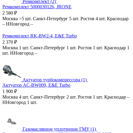
Ремкомплект (2)
Ремкомплект 5000030126, JRONE
2 580
₽
Москва
>5 шт.
Санкт-Петербург
5 шт.
Ростов
4 шт.
Краснодар
–
ННовгород
–
Ремкомплект RK-BW2-4, E&E Turbo
2 370
₽
Москва
1 шт.
Санкт-Петербург
1 шт.
Ростов
1 шт.
Краснодар
1
шт.
ННовгород
–
Актуатор турбокомпрессора (1)
Актуатор AC-BW009, E&E Turbo
1 900
₽
Москва
4 шт.
Санкт-Петербург
2 шт.
Ростов
1 шт.
Краснодар
–
ННовгород
1 шт.
Газомаслянное уплотнение ГМУ (1)