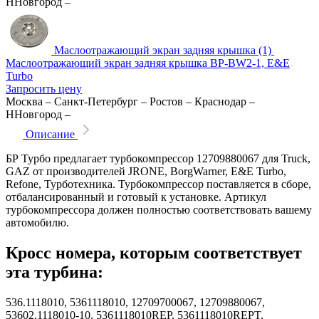
ННовгород
–
Маслоотражающий экран задняя крышка (1)
Маслоотражающий экран задняя крышка BP-BW2-1, E&E
Turbo
Запросить цену
Москва
–
Санкт-Петербург
–
Ростов
–
Краснодар
–
ННовгород
–
Описание
БР Турбо предлагает турбокомпрессор 12709880067 для Truck,
GAZ от производителей JRONE, BorgWarner, E&E Turbo,
Refone, Турботехника. Турбокомпрессор поставляется в сборе,
отбалансированный и готовый к установке. Артикул
турбокомпрессора должен полностью соответствовать вашему
автомобилю.
Кросс номера, которым соответствует
эта турбина:
536.1118010, 5361118010, 12709700067, 12709880067,
53602.1118010-10, 5361118010REP, 5361118010REPT,