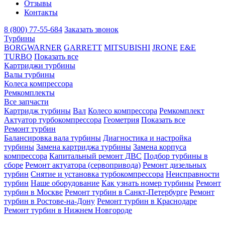
Отзывы
Контакты
8 (800) 77-55-684
Заказать звонок
Турбины
BORGWARNER
GARRETT
MITSUBISHI
JRONE
E&E
TURBO
Показать все
Картриджи турбины
Валы турбины
Колеса компрессора
Ремкомплекты
Все запчасти
Картридж турбины
Вал
Колесо компрессора
Ремкомплект
Актуатор турбокомпрессора
Геометрия
Показать все
Ремонт турбин
Балансировка вала турбины
Диагностика и настройка
турбины
Замена картриджа турбины
Замена корпуса
компрессора
Капитальный ремонт ДВС
Подбор турбины в
сборе
Ремонт актуатора (сервопривода)
Ремонт дизельных
турбин
Снятие и установка турбокомпрессора
Неисправности
турбин
Наше оборудование
Как узнать номер турбины
Ремонт
турбин в Москве
Ремонт турбин в Санкт-Петербурге
Ремонт
турбин в Ростове-на-Дону
Ремонт турбин в Краснодаре
Ремонт турбин в Нижнем Новгороде