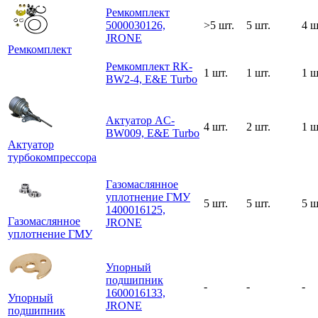
Ремкомплект
5000030126,
>5 шт.
5 шт.
4 ш
JRONE
Ремкомплект
Ремкомплект RK-
1 шт.
1 шт.
1 ш
BW2-4, E&E Turbo
Актуатор AC-
4 шт.
2 шт.
1 ш
BW009, E&E Turbo
Актуатор
турбокомпрессора
Газомаслянное
уплотнение ГМУ
5 шт.
5 шт.
5 ш
1400016125,
Газомаслянное
JRONE
уплотнение ГМУ
Упорный
подшипник
-
-
-
1600016133,
Упорный
JRONE
подшипник