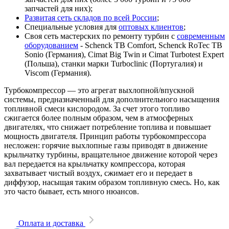
запчастей для них);
Развитая сеть складов по всей России
;
Специальные условия для
оптовых клиентов
;
Своя сеть мастерских по ремонту турбин с
современным
оборудованием
- Schenck TB Comfort, Schenck RoTec TB
Sonio (Германия), Cimat Big Twin и Cimat Turbotest Expert
(Польша), станки марки Turboclinic (Португалия) и
Viscom (Германия).
Турбокомпрессор — это агрегат выхлопной/впускной
системы, предназначенный для дополнительного насыщения
топливной смеси кислородом. За счет этого топливо
сжигается более полным образом, чем в атмосферных
двигателях, что снижает потребление топлива и повышает
мощность двигателя. Принцип работы турбокомпрессора
несложен: горячие выхлопные газы приводят в движение
крыльчатку турбины, вращательное движение которой через
вал передается на крыльчатку компрессора, которая
захватывает чистый воздух, сжимает его и передает в
диффузор, насыщая таким образом топливную смесь. Но, как
это часто бывает, есть много нюансов.
Оплата и доставка