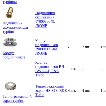
турбины
Подшипник
скольжения
-
-
-
1700030049,
Подшипник
JRONE
скольжения для
турбин
Корпус
подшипников
-
2 шт.
1 ш
1900011214M,
Корпус
JRONE
подшипников
Корпус
подшипников BH-
1 шт.
-
-
BW2-2-1, E&E
Turbo
Теплотражающий
экран HS-S13, E&E
4 шт.
4 шт.
1 ш
Turbo
Теплотражающий
экран турбин