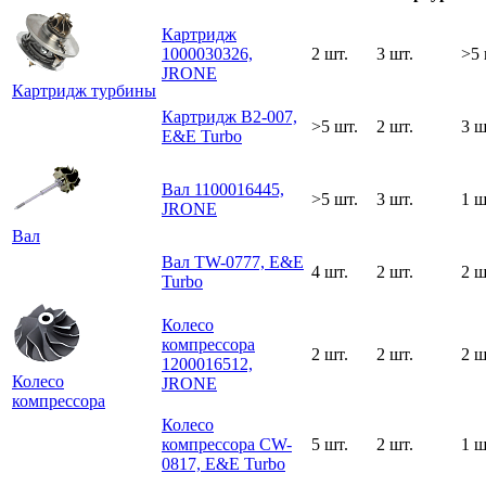
Картридж
1000030326,
2 шт.
3 шт.
>5 
JRONE
Картридж турбины
Картридж B2-007,
>5 шт.
2 шт.
3 ш
E&E Turbo
Вал 1100016445,
>5 шт.
3 шт.
1 ш
JRONE
Вал
Вал TW-0777, E&E
4 шт.
2 шт.
2 ш
Turbo
Колесо
компрессора
2 шт.
2 шт.
2 ш
1200016512,
Колесо
JRONE
компрессора
Колесо
компрессора CW-
5 шт.
2 шт.
1 ш
0817, E&E Turbo