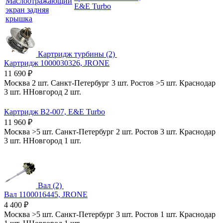
Маслоотражающий
E&E Turbo
экран задняя
крышка
Картридж турбины (2)
Картридж 1000030326, JRONE
11 690
₽
Москва
2 шт.
Санкт-Петербург
3 шт.
Ростов
>5 шт.
Краснодар
3 шт.
ННовгород
2 шт.
Картридж B2-007, E&E Turbo
11 960
₽
Москва
>5 шт.
Санкт-Петербург
2 шт.
Ростов
3 шт.
Краснодар
3 шт.
ННовгород
1 шт.
Вал (2)
Вал 1100016445, JRONE
4 400
₽
Москва
>5 шт.
Санкт-Петербург
3 шт.
Ростов
1 шт.
Краснодар