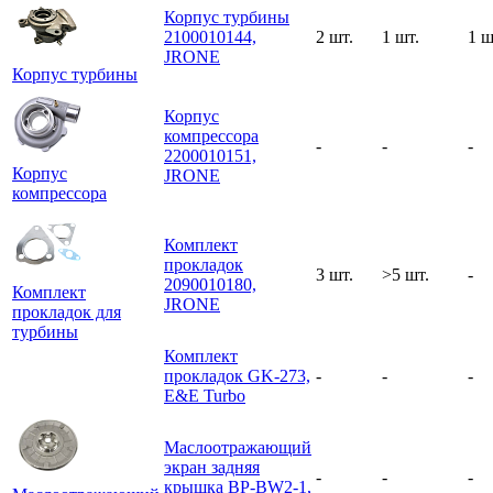
Корпус турбины
2100010144,
2 шт.
1 шт.
1 ш
JRONE
Корпус турбины
Корпус
компрессора
-
-
-
2200010151,
Корпус
JRONE
компрессора
Комплект
прокладок
3 шт.
>5 шт.
-
2090010180,
Комплект
JRONE
прокладок для
турбины
Комплект
прокладок GK-273,
-
-
-
E&E Turbo
Маслоотражающий
экран задняя
-
-
-
крышка BP-BW2-1,