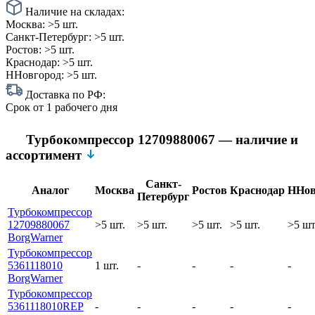
Наличие на складах:
Москва:
>5 шт.
Санкт-Петербург:
>5 шт.
Ростов:
>5 шт.
Краснодар:
>5 шт.
ННовгород:
>5 шт.
Доставка по РФ:
Срок
от 1 рабочего дня
Турбокомпрессор 12709880067 — наличие и
ассортимент
Санкт-
Аналог
Москва
Ростов
Краснодар
ННов
Петербург
Турбокомпрессор
12709880067
>5 шт.
>5 шт.
>5 шт.
>5 шт.
>5 шт
BorgWarner
Турбокомпрессор
5361118010
1 шт.
-
-
-
-
BorgWarner
Турбокомпрессор
5361118010REP
-
-
-
-
-