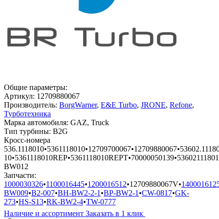
Общие параметры:
Артикул:
12709880067
Производитель:
BorgWarner
,
E&E Turbo
,
JRONE
,
Refone
,
Турботехника
Марка автомобиля:
GAZ, Truck
Тип турбины:
B2G
Кросс-номера
536.1118010
•
5361118010
•
12709700067
•
12709880067
•
53602.1118
10
•
5361118010REP
•
5361118010REPT
•
70000050139
•
5360211180
BW012
Запчасти:
1000030326
•
1100016445
•
1200016512
•
12709880067V
•
140001612
BW009
•
B2-007
•
BH-BW2-2-1
•
BP-BW2-1
•
CW-0817
•
GK-
273
•
HS-S13
•
RK-BW2-4
•
TW-0777
Наличие и ассортимент
Заказать в 1 клик