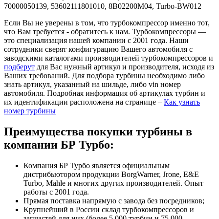
70000050139, 53602111801010, 8B02200M04, Turbo-BW012
Если Вы не уверены в том, что турбокомпрессор именно тот,
что Вам требуется - обратитесь к нам. Турбокомпрессоры —
это специализация нашей компании с 2001 года. Наши
сотрудники сверят конфигурацию Вашего автомобиля с
заводскими каталогами производителей турбокомпрессоров и
подберут
для Вас нужный артикул и производителя, исходя из
Ваших требований. Для подбора турбины необходимо либо
знать артикул, указанный на шильде, либо vin номер
автомобиля. Подробная информация об артикулах турбин и
их идентификации расположена на странице –
Как узнать
номер турбины
Преимущества покупки турбины в
компании БР Турбо:
Компания БР Турбо является официальным
дистрибьютором продукции BorgWarner, Jrone, E&E
Turbo, Mahle и многих других производителей. Опыт
работы с 2001 года.
Прямая поставка напрямую с завода без посредников;
Крупнейший в России склад турбокомпрессоров и
запчастей для них (более 5 000 турбин и 75 000