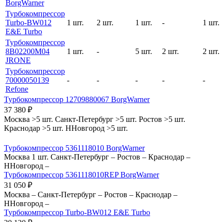
BorgWarner
Турбокомпрессор
Turbo-BW012
1 шт.
2 шт.
1 шт.
-
1 шт.
E&E Turbo
Турбокомпрессор
8B02200M04
1 шт.
-
5 шт.
2 шт.
2 шт.
JRONE
Турбокомпрессор
70000050139
-
-
-
-
-
Refone
Турбокомпрессор 12709880067 BorgWarner
37 380
₽
Москва
>5 шт.
Санкт-Петербург
>5 шт.
Ростов
>5 шт.
Краснодар
>5 шт.
ННовгород
>5 шт.
Турбокомпрессор 5361118010 BorgWarner
Москва
1 шт.
Санкт-Петербург
–
Ростов
–
Краснодар
–
ННовгород
–
Турбокомпрессор 5361118010REP BorgWarner
31 050
₽
Москва
–
Санкт-Петербург
–
Ростов
–
Краснодар
–
ННовгород
–
Турбокомпрессор Turbo-BW012 E&E Turbo