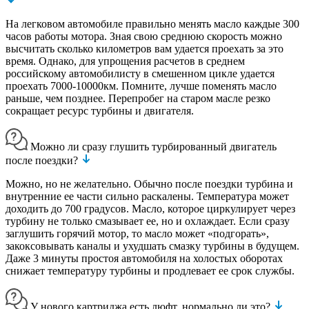
На легковом автомобиле правильно менять масло каждые 300
часов работы мотора. Зная свою среднюю скорость можно
высчитать сколько километров вам удается проехать за это
время. Однако, для упрощения расчетов в среднем
российскому автомобилисту в смешенном цикле удается
проехать 7000-10000км. Помните, лучше поменять масло
раньше, чем позднее. Перепробег на старом масле резко
сокращает ресурс турбины и двигателя.
Можно ли сразу глушить турбированный двигатель
после поездки?
Можно, но не желательно. Обычно после поездки турбина и
внутренние ее части сильно раскалены. Температура может
доходить до 700 градусов. Масло, которое циркулирует через
турбину не только смазывает ее, но и охлаждает. Если сразу
заглушить горячий мотор, то масло может «подгорать»,
закоксовывать каналы и ухудшать смазку турбины в будущем.
Даже 3 минуты простоя автомобиля на холостых оборотах
снижает температуру турбины и продлевает ее срок службы.
У нового картриджа есть люфт, нормально ли это?