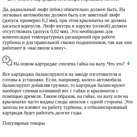
Да, радиальный люфт (вбок) обязательно должен быть. На
легковых автомобилях должен быть еле заметный люфт
(допуск примерно 0,2 мм), при этом крыльчатка не должна
касаться корпусов. Люфт внутрь и наружу (осевой) должен
отсутствовать (допуск 0,02 мм). Это необходимо для
компенсации температурных расширений при работе
турбины и для правильной смазки подшипников, так как они
работают в «масляном клину».
На новом картридже спилена гайка на валу. Что это?
Все картриджи балансируются на заводе изготовителя и
готовы к установке. Если, например, колесо автомобиля
балансируют добавляя грузики, то картридж балансируют
наоборот снимая излишний вес с гайки и крыльчаток с
помощью дремеля. Таким образом, на гайке, на валу или на
крыльчатке часто видны следы запилов с одной стороны. Эти
запилы не влияют на работу турбины, а отбалансированый
картридж будет работать долгие годы.
Популярные товары