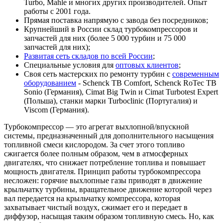
Turbo, Mahle и многих других производителей. Опыт
работы с 2001 года.
Прямая поставка напрямую с завода без посредников;
Крупнейший в России склад турбокомпрессоров и
запчастей для них (более 5 000 турбин и 75 000
запчастей для них);
Развитая сеть складов по всей России
;
Специальные условия для
оптовых клиентов
;
Своя сеть мастерских по ремонту турбин с
современным
оборудованием
- Schenck TB Comfort, Schenck RoTec TB
Sonio (Германия), Cimat Big Twin и Cimat Turbotest Expert
(Польша), станки марки Turboclinic (Португалия) и
Viscom (Германия).
Турбокомпрессор — это агрегат выхлопной/впускной
системы, предназначенный для дополнительного насыщения
топливной смеси кислородом. За счет этого топливо
сжигается более полным образом, чем в атмосферных
двигателях, что снижает потребление топлива и повышает
мощность двигателя. Принцип работы турбокомпрессора
несложен: горячие выхлопные газы приводят в движение
крыльчатку турбины, вращательное движение которой через
вал передается на крыльчатку компрессора, которая
захватывает чистый воздух, сжимает его и передает в
диффузор, насыщая таким образом топливную смесь. Но, как