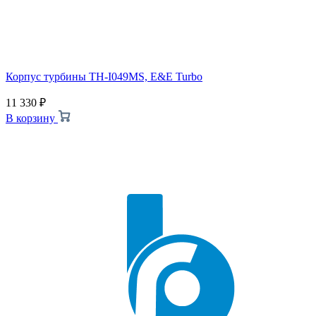
Корпус турбины TH-I049MS, E&E Turbo
11 330
₽
В корзину