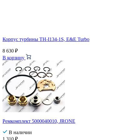
Корпус турбины TH-I134-1S, E&E Turbo
8 630
₽
В корзину
Ремкомплект 5000040010, JRONE
В наличии
1 310
₽