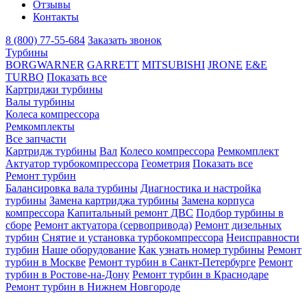
Отзывы
Контакты
8 (800) 77-55-684
Заказать звонок
Турбины
BORGWARNER
GARRETT
MITSUBISHI
JRONE
E&E
TURBO
Показать все
Картриджи турбины
Валы турбины
Колеса компрессора
Ремкомплекты
Все запчасти
Картридж турбины
Вал
Колесо компрессора
Ремкомплект
Актуатор турбокомпрессора
Геометрия
Показать все
Ремонт турбин
Балансировка вала турбины
Диагностика и настройка
турбины
Замена картриджа турбины
Замена корпуса
компрессора
Капитальный ремонт ДВС
Подбор турбины в
сборе
Ремонт актуатора (сервопривода)
Ремонт дизельных
турбин
Снятие и установка турбокомпрессора
Неисправности
турбин
Наше оборудование
Как узнать номер турбины
Ремонт
турбин в Москве
Ремонт турбин в Санкт-Петербурге
Ремонт
турбин в Ростове-на-Дону
Ремонт турбин в Краснодаре
Ремонт турбин в Нижнем Новгороде