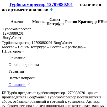
Турбокомпрессор 12709880201
— наличие и
ассортимент аналогов
Санкт-
Аналог
Москва
Ростов
Краснодар
ННов
Петербург
Турбокомпрессор
12709880201
-
-
-
-
-
BorgWarner
Турбокомпрессор 12709880201 BorgWarner
Москва
–
Санкт-Петербург
–
Ростов
–
Краснодар
–
ННовгород
–
Описание
Оплата и доставка
Гарантии
Частые вопросы
Описание
БР Турбо предлагает турбокомпрессор 12709880201 для от
производителя BorgWarner. Турбокомпрессор поставляется в
сборе, отбалансированный и готовый к установке. Артикул
турбокомпрессора должен полностью соответствовать вашему