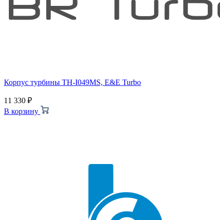
Корпус турбины TH-I049MS, E&E Turbo
11 330
₽
В корзину