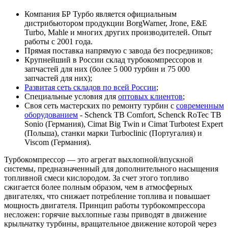
Компания БР Турбо является официальным
дистрибьютором продукции BorgWarner, Jrone, E&E
Turbo, Mahle и многих других производителей. Опыт
работы с 2001 года.
Прямая поставка напрямую с завода без посредников;
Крупнейший в России склад турбокомпрессоров и
запчастей для них (более 5 000 турбин и 75 000
запчастей для них);
Развитая сеть складов по всей России
;
Специальные условия для
оптовых клиентов
;
Своя сеть мастерских по ремонту турбин с
современным
оборудованием
- Schenck TB Comfort, Schenck RoTec TB
Sonio (Германия), Cimat Big Twin и Cimat Turbotest Expert
(Польша), станки марки Turboclinic (Португалия) и
Viscom (Германия).
Турбокомпрессор — это агрегат выхлопной/впускной
системы, предназначенный для дополнительного насыщения
топливной смеси кислородом. За счет этого топливо
сжигается более полным образом, чем в атмосферных
двигателях, что снижает потребление топлива и повышает
мощность двигателя. Принцип работы турбокомпрессора
несложен: горячие выхлопные газы приводят в движение
крыльчатку турбины, вращательное движение которой через