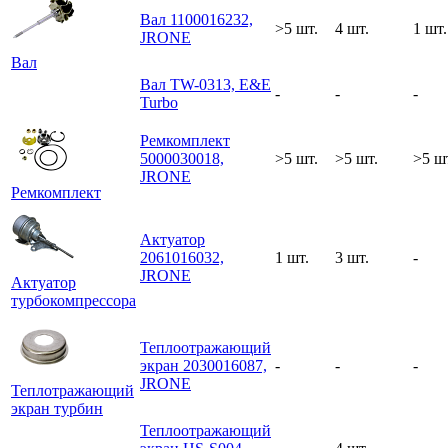
Вал 1100016232,
>5 шт.
4 шт.
1 шт.
JRONE
Вал
Вал TW-0313, E&E
-
-
-
Turbo
Ремкомплект
5000030018,
>5 шт.
>5 шт.
>5 ш
JRONE
Ремкомплект
Актуатор
2061016032,
1 шт.
3 шт.
-
JRONE
Актуатор
турбокомпрессора
Теплоотражающий
экран 2030016087,
-
-
-
JRONE
Теплотражающий
экран турбин
Теплоотражающий