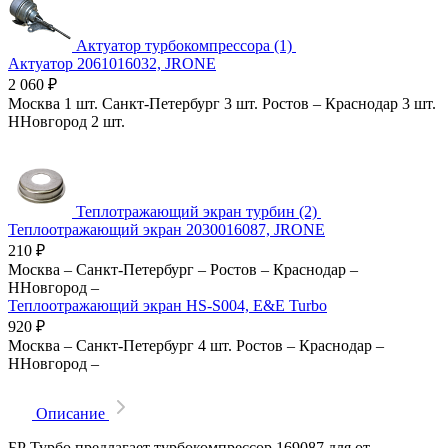
Актуатор турбокомпрессора (1)
Актуатор 2061016032, JRONE
2 060
₽
Москва
1 шт.
Санкт-Петербург
3 шт.
Ростов
–
Краснодар
3 шт.
ННовгород
2 шт.
Теплотражающий экран турбин (2)
Теплоотражающий экран 2030016087, JRONE
210
₽
Москва
–
Санкт-Петербург
–
Ростов
–
Краснодар
–
ННовгород
–
Теплоотражающий экран HS-S004, E&E Turbo
920
₽
Москва
–
Санкт-Петербург
4 шт.
Ростов
–
Краснодар
–
ННовгород
–
Описание
БР Турбо предлагает турбокомпрессор 169087 для от