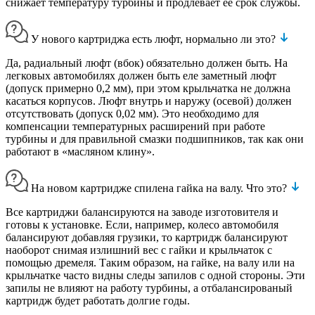
снижает температуру турбины и продлевает ее срок службы.
У нового картриджа есть люфт, нормально ли это?
Да, радиальный люфт (вбок) обязательно должен быть. На
легковых автомобилях должен быть еле заметный люфт
(допуск примерно 0,2 мм), при этом крыльчатка не должна
касаться корпусов. Люфт внутрь и наружу (осевой) должен
отсутствовать (допуск 0,02 мм). Это необходимо для
компенсации температурных расширений при работе
турбины и для правильной смазки подшипников, так как они
работают в «масляном клину».
На новом картридже спилена гайка на валу. Что это?
Все картриджи балансируются на заводе изготовителя и
готовы к установке. Если, например, колесо автомобиля
балансируют добавляя грузики, то картридж балансируют
наоборот снимая излишний вес с гайки и крыльчаток с
помощью дремеля. Таким образом, на гайке, на валу или на
крыльчатке часто видны следы запилов с одной стороны. Эти
запилы не влияют на работу турбины, а отбалансированый
картридж будет работать долгие годы.