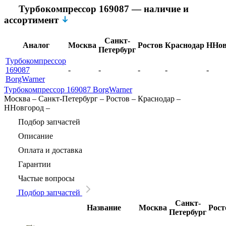
Турбокомпрессор 169087 — наличие и
ассортимент
Санкт-
Аналог
Москва
Ростов
Краснодар
ННов
Петербург
Турбокомпрессор
169087
-
-
-
-
-
BorgWarner
Турбокомпрессор 169087 BorgWarner
Москва
–
Санкт-Петербург
–
Ростов
–
Краснодар
–
ННовгород
–
Подбор запчастей
Описание
Оплата и доставка
Гарантии
Частые вопросы
Подбор запчастей
Санкт-
Название
Москва
Рост
Петербург