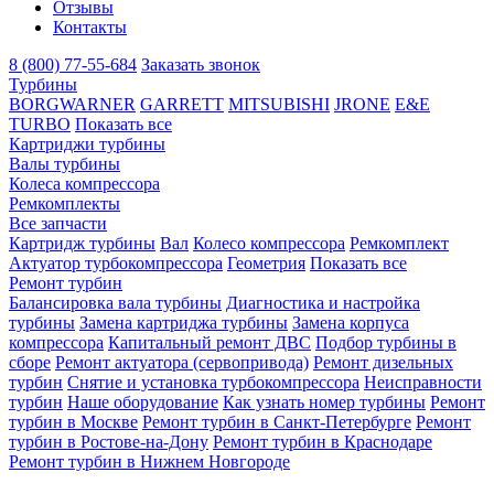
Отзывы
Контакты
8 (800) 77-55-684
Заказать звонок
Турбины
BORGWARNER
GARRETT
MITSUBISHI
JRONE
E&E
TURBO
Показать все
Картриджи турбины
Валы турбины
Колеса компрессора
Ремкомплекты
Все запчасти
Картридж турбины
Вал
Колесо компрессора
Ремкомплект
Актуатор турбокомпрессора
Геометрия
Показать все
Ремонт турбин
Балансировка вала турбины
Диагностика и настройка
турбины
Замена картриджа турбины
Замена корпуса
компрессора
Капитальный ремонт ДВС
Подбор турбины в
сборе
Ремонт актуатора (сервопривода)
Ремонт дизельных
турбин
Снятие и установка турбокомпрессора
Неисправности
турбин
Наше оборудование
Как узнать номер турбины
Ремонт
турбин в Москве
Ремонт турбин в Санкт-Петербурге
Ремонт
турбин в Ростове-на-Дону
Ремонт турбин в Краснодаре
Ремонт турбин в Нижнем Новгороде