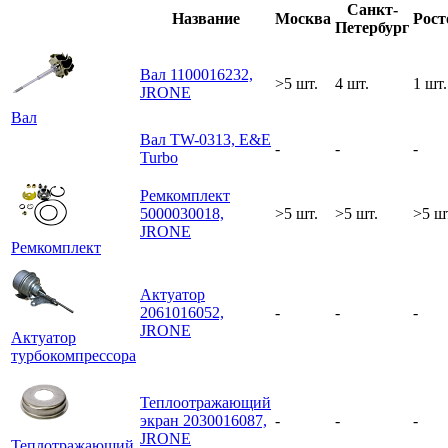
Санкт-
Название
Москва
Рост
Петербург
Вал 1100016232,
>5 шт.
4 шт.
1 шт.
JRONE
Вал
Вал TW-0313, E&E
-
-
-
Turbo
Ремкомплект
5000030018,
>5 шт.
>5 шт.
>5 ш
JRONE
Ремкомплект
Актуатор
2061016052,
-
-
-
JRONE
Актуатор
турбокомпрессора
Теплоотражающий
экран 2030016087,
-
-
-
JRONE
Теплотражающий