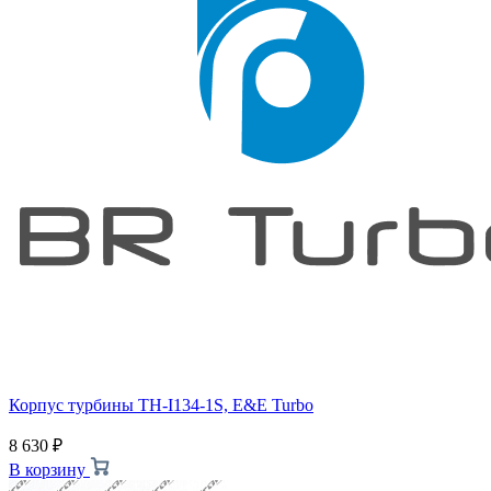
Корпус турбины TH-I134-1S, E&E Turbo
8 630
₽
В корзину