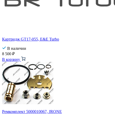
Картридж GT17-055, E&E Turbo
В наличии
8 500
₽
В корзину
Ремкомплект 5000010067, JRONE