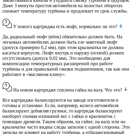
закоксовывать каналы и ухудшать смазку турбины в будущем.
Даже 3 минуты простоя автомобиля на холостых оборотах
снижает температуру турбины и продлевает ее срок службы.
У нового картриджа есть люфт, нормально ли это?
Да, радиальный люфт (вбок) обязательно должен быть. На
легковых автомобилях должен быть еле заметный люфт
(допуск примерно 0,2 мм), при этом крыльчатка не должна
касаться корпусов. Люфт внутрь и наружу (осевой) должен
отсутствовать (допуск 0,02 мм). Это необходимо для
компенсации температурных расширений при работе
турбины и для правильной смазки подшипников, так как они
работают в «масляном клину».
На новом картридже спилена гайка на валу. Что это?
Все картриджи балансируются на заводе изготовителя и
готовы к установке. Если, например, колесо автомобиля
балансируют добавляя грузики, то картридж балансируют
наоборот снимая излишний вес с гайки и крыльчаток с
помощью дремеля. Таким образом, на гайке, на валу или на
крыльчатке часто видны следы запилов с одной стороны. Эти
запилы не влияют на работу турбины, а отбалансированый