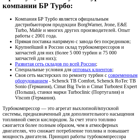
компании БР Турбо:
Компания БР Турбо является официальным
дистрибьютором продукции BorgWarner, Jrone, E&E
Turbo, Mahle и многих других производителей. Опыт
работы с 2001 года.
Прямая поставка напрямую с завода без посредников;
Крупнейший в России склад турбокомпрессоров и
запчастей для них (более 5 000 турбин и 75 000
запчастей для них);
Развитая сеть складов по всей России
;
Специальные условия для
оптовых клиентов
;
Своя сеть мастерских по ремонту турбин с
современным
оборудованием
- Schenck TB Comfort, Schenck RoTec TB
Sonio (Германия), Cimat Big Twin и Cimat Turbotest Expert
(Польша), станки марки Turboclinic (Португалия) и
Viscom (Германия).
Турбокомпрессор — это агрегат выхлопной/впускной
системы, предназначенный для дополнительного насыщения
топливной смеси кислородом. За счет этого топливо
сжигается более полным образом, чем в атмосферных
двигателях, что снижает потребление топлива и повышает
мощность двигателя. Принцип работы турбокомпрессора