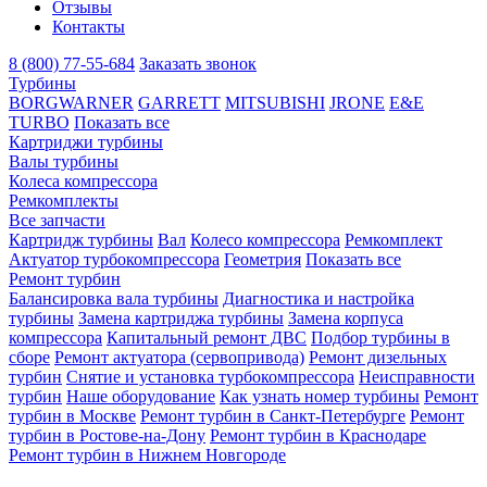
Отзывы
Контакты
8 (800) 77-55-684
Заказать звонок
Турбины
BORGWARNER
GARRETT
MITSUBISHI
JRONE
E&E
TURBO
Показать все
Картриджи турбины
Валы турбины
Колеса компрессора
Ремкомплекты
Все запчасти
Картридж турбины
Вал
Колесо компрессора
Ремкомплект
Актуатор турбокомпрессора
Геометрия
Показать все
Ремонт турбин
Балансировка вала турбины
Диагностика и настройка
турбины
Замена картриджа турбины
Замена корпуса
компрессора
Капитальный ремонт ДВС
Подбор турбины в
сборе
Ремонт актуатора (сервопривода)
Ремонт дизельных
турбин
Снятие и установка турбокомпрессора
Неисправности
турбин
Наше оборудование
Как узнать номер турбины
Ремонт
турбин в Москве
Ремонт турбин в Санкт-Петербурге
Ремонт
турбин в Ростове-на-Дону
Ремонт турбин в Краснодаре
Ремонт турбин в Нижнем Новгороде