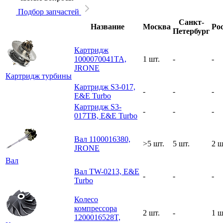
Подбор запчастей
Санкт-
Название
Москва
Ро
Петербург
Картридж
1000070041TA,
1 шт.
-
-
JRONE
Картридж турбины
Картридж S3-017,
-
-
-
E&E Turbo
Картридж S3-
-
-
-
017TB, E&E Turbo
Вал 1100016380,
>5 шт.
5 шт.
2 ш
JRONE
Вал
Вал TW-0213, E&E
-
-
-
Turbo
Колесо
компрессора
2 шт.
-
1 ш
1200016528T,