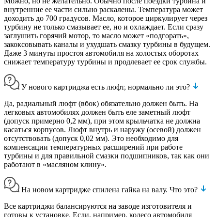
Можно, но не желательно. Обычно после поездки турбина и
внутренние ее части сильно раскалены. Температура может
доходить до 700 градусов. Масло, которое циркулирует через
турбину не только смазывает ее, но и охлаждает. Если сразу
заглушить горячий мотор, то масло может «подгорать»,
закоксовывать каналы и ухудшать смазку турбины в будущем.
Даже 3 минуты простоя автомобиля на холостых оборотах
снижает температуру турбины и продлевает ее срок службы.
У нового картриджа есть люфт, нормально ли это?
Да, радиальный люфт (вбок) обязательно должен быть. На
легковых автомобилях должен быть еле заметный люфт
(допуск примерно 0,2 мм), при этом крыльчатка не должна
касаться корпусов. Люфт внутрь и наружу (осевой) должен
отсутствовать (допуск 0,02 мм). Это необходимо для
компенсации температурных расширений при работе
турбины и для правильной смазки подшипников, так как они
работают в «масляном клину».
На новом картридже спилена гайка на валу. Что это?
Все картриджи балансируются на заводе изготовителя и
готовы к установке. Если, например, колесо автомобиля