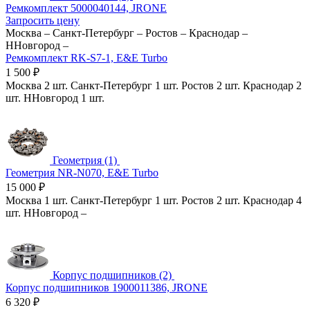
Ремкомплект 5000040144, JRONE
Запросить цену
Москва
–
Санкт-Петербург
–
Ростов
–
Краснодар
–
ННовгород
–
Ремкомплект RK-S7-1, E&E Turbo
1 500
₽
Москва
2 шт.
Санкт-Петербург
1 шт.
Ростов
2 шт.
Краснодар
2
шт.
ННовгород
1 шт.
Геометрия (1)
Геометрия NR-N070, E&E Turbo
15 000
₽
Москва
1 шт.
Санкт-Петербург
1 шт.
Ростов
2 шт.
Краснодар
4
шт.
ННовгород
–
Корпус подшипников (2)
Корпус подшипников 1900011386, JRONE
6 320
₽