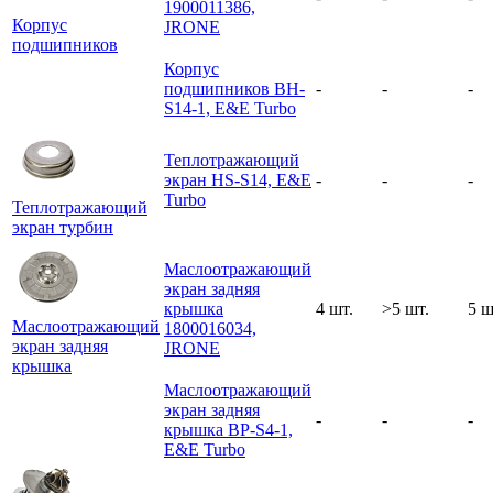
1900011386,
Корпус
JRONE
подшипников
Корпус
подшипников BH-
-
-
-
S14-1, E&E Turbo
Теплотражающий
экран HS-S14, E&E
-
-
-
Turbo
Теплотражающий
экран турбин
Маслоотражающий
экран задняя
крышка
4 шт.
>5 шт.
5 ш
Маслоотражающий
1800016034,
экран задняя
JRONE
крышка
Маслоотражающий
экран задняя
-
-
-
крышка BP-S4-1,
E&E Turbo