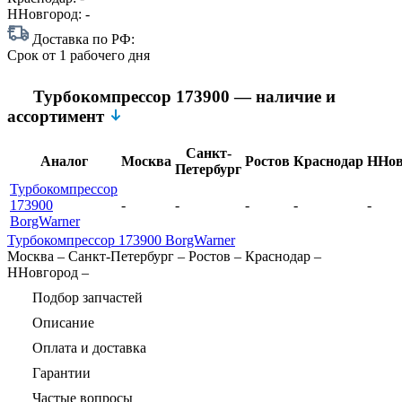
ННовгород:
-
Доставка по РФ:
Срок
от 1 рабочего дня
Турбокомпрессор 173900 — наличие и
ассортимент
Санкт-
Аналог
Москва
Ростов
Краснодар
ННов
Петербург
Турбокомпрессор
173900
-
-
-
-
-
BorgWarner
Турбокомпрессор 173900 BorgWarner
Москва
–
Санкт-Петербург
–
Ростов
–
Краснодар
–
ННовгород
–
Подбор запчастей
Описание
Оплата и доставка
Гарантии
Частые вопросы