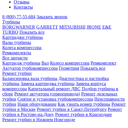
Отзывы
Контакты
8 (800) 77-55-684
Заказать звонок
Турбины
BORGWARNER
GARRETT
MITSUBISHI
JRONE
E&E
TURBO
Показать все
Картриджи турбины
Валы турбины
Колеса компрессора
Ремкомплекты
Все запчасти
Картридж турбины
Вал
Колесо компрессора
Ремкомплект
Актуатор турбокомпрессора
Геометрия
Показать все
Ремонт турбин
Балансировка вала турбины
Диагностика и настройка
турбины
Замена картриджа турбины
Замена корпуса
компрессора
Капитальный ремонт ДВС
Подбор турбины в
сборе
Ремонт актуатора (сервопривода)
Ремонт дизельных
турбин
Снятие и установка турбокомпрессора
Неисправности
турбин
Наше оборудование
Как узнать номер турбины
Ремонт
турбин в Москве
Ремонт турбин в Санкт-Петербурге
Ремонт
турбин в Ростове-на-Дону
Ремонт турбин в Краснодаре
Ремонт турбин в Нижнем Новгороде