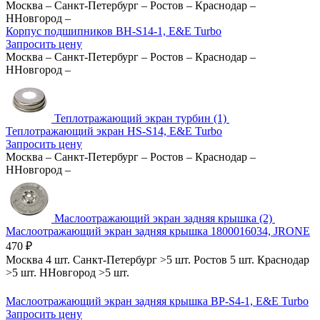
Москва
–
Санкт-Петербург
–
Ростов
–
Краснодар
–
ННовгород
–
Корпус подшипников BH-S14-1, E&E Turbo
Запросить цену
Москва
–
Санкт-Петербург
–
Ростов
–
Краснодар
–
ННовгород
–
Теплотражающий экран турбин (1)
Теплотражающий экран HS-S14, E&E Turbo
Запросить цену
Москва
–
Санкт-Петербург
–
Ростов
–
Краснодар
–
ННовгород
–
Маслоотражающий экран задняя крышка (2)
Маслоотражающий экран задняя крышка 1800016034, JRONE
470
₽
Москва
4 шт.
Санкт-Петербург
>5 шт.
Ростов
5 шт.
Краснодар
>5 шт.
ННовгород
>5 шт.
Маслоотражающий экран задняя крышка BP-S4-1, E&E Turbo
Запросить цену