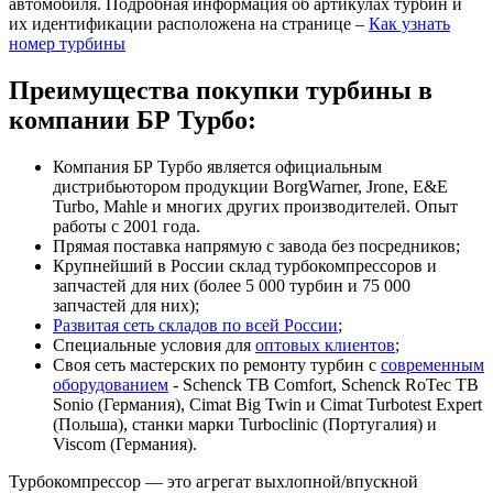
автомобиля. Подробная информация об артикулах турбин и
их идентификации расположена на странице –
Как узнать
номер турбины
Преимущества покупки турбины в
компании БР Турбо:
Компания БР Турбо является официальным
дистрибьютором продукции BorgWarner, Jrone, E&E
Turbo, Mahle и многих других производителей. Опыт
работы с 2001 года.
Прямая поставка напрямую с завода без посредников;
Крупнейший в России склад турбокомпрессоров и
запчастей для них (более 5 000 турбин и 75 000
запчастей для них);
Развитая сеть складов по всей России
;
Специальные условия для
оптовых клиентов
;
Своя сеть мастерских по ремонту турбин с
современным
оборудованием
- Schenck TB Comfort, Schenck RoTec TB
Sonio (Германия), Cimat Big Twin и Cimat Turbotest Expert
(Польша), станки марки Turboclinic (Португалия) и
Viscom (Германия).
Турбокомпрессор — это агрегат выхлопной/впускной