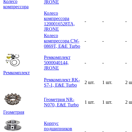
Колесо
JRONE
компрессора
Колесо
компрессора
-
-
-
1200016528TA,
JRONE
Колесо
компрессора CW-
-
-
-
0869T, E&E Turbo
Ремкомплект
5000040144,
-
-
-
JRONE
Ремкомплект
Ремкомплект RK-
2 шт.
1 шт.
2 ш
S7-1, E&E Turbo
Геометрия NR-
1 шт.
1 шт.
2 ш
N070, E&E Turbo
Геометрия
Корпус
подшипников
-
-
-