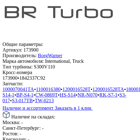
Общие параметры:
Артикул:
173900
Производитель:
BorgWarner
Марка автомобиля:
International, Truck
Тип турбины:
S300V110
Кросс-номера
173900
•
1842337C92
Запчасти:
1000070041TA
•
1100016380
•
1200016528T
•
1200016528TA
•
18000
S14-1
•
BP-S4-1
•
CW-0869T
•
HS-S14
•
NR-N070
•
RK-S7-1
•
S3-
017
•
S3-017TB
•
TW-0213
Наличие и ассортимент
Заказать в 1 клик
Наличие на складах:
Москва:
-
Санкт-Петербург:
-
Ростов:
-
Краснодар:
-