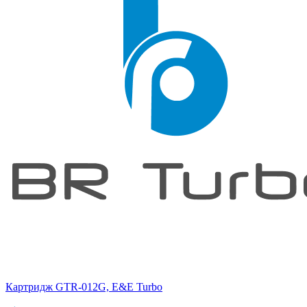
Картридж GTR-012G, E&E Turbo