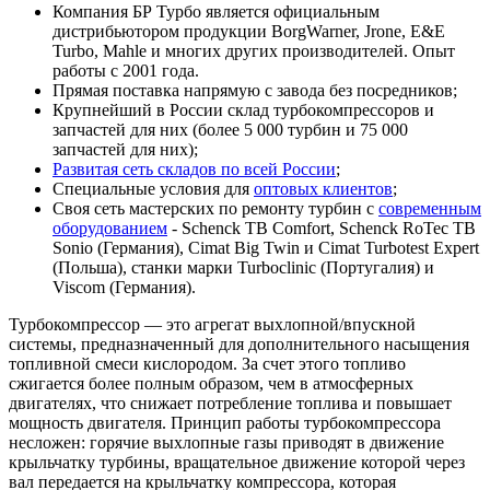
Компания БР Турбо является официальным
дистрибьютором продукции BorgWarner, Jrone, E&E
Turbo, Mahle и многих других производителей. Опыт
работы с 2001 года.
Прямая поставка напрямую с завода без посредников;
Крупнейший в России склад турбокомпрессоров и
запчастей для них (более 5 000 турбин и 75 000
запчастей для них);
Развитая сеть складов по всей России
;
Специальные условия для
оптовых клиентов
;
Своя сеть мастерских по ремонту турбин с
современным
оборудованием
- Schenck TB Comfort, Schenck RoTec TB
Sonio (Германия), Cimat Big Twin и Cimat Turbotest Expert
(Польша), станки марки Turboclinic (Португалия) и
Viscom (Германия).
Турбокомпрессор — это агрегат выхлопной/впускной
системы, предназначенный для дополнительного насыщения
топливной смеси кислородом. За счет этого топливо
сжигается более полным образом, чем в атмосферных
двигателях, что снижает потребление топлива и повышает
мощность двигателя. Принцип работы турбокомпрессора
несложен: горячие выхлопные газы приводят в движение
крыльчатку турбины, вращательное движение которой через
вал передается на крыльчатку компрессора, которая