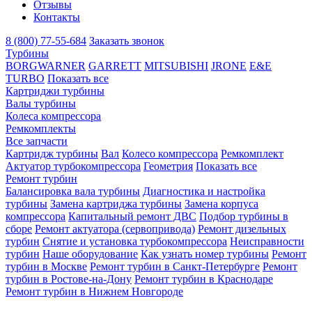
Отзывы
Контакты
8 (800) 77-55-684
Заказать звонок
Турбины
BORGWARNER
GARRETT
MITSUBISHI
JRONE
E&E
TURBO
Показать все
Картриджи турбины
Валы турбины
Колеса компрессора
Ремкомплекты
Все запчасти
Картридж турбины
Вал
Колесо компрессора
Ремкомплект
Актуатор турбокомпрессора
Геометрия
Показать все
Ремонт турбин
Балансировка вала турбины
Диагностика и настройка
турбины
Замена картриджа турбины
Замена корпуса
компрессора
Капитальный ремонт ДВС
Подбор турбины в
сборе
Ремонт актуатора (сервопривода)
Ремонт дизельных
турбин
Снятие и установка турбокомпрессора
Неисправности
турбин
Наше оборудование
Как узнать номер турбины
Ремонт
турбин в Москве
Ремонт турбин в Санкт-Петербурге
Ремонт
турбин в Ростове-на-Дону
Ремонт турбин в Краснодаре
Ремонт турбин в Нижнем Новгороде