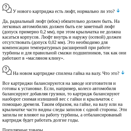
У нового картриджа есть люфт, нормально ли это?
Да, радиальный люфт (вбок) обязательно должен быть. На
легковых автомобилях должен быть еле заметный люфт
(допуск примерно 0,2 мм), при этом крыльчатка не должна
касаться корпусов. Люфт внутрь и наружу (осевой) должен
отсутствовать (допуск 0,02 мм). Это необходимо для
компенсации температурных расширений при работе
турбины и для правильной смазки подшипников, так как они
работают в «масляном клину».
На новом картридже спилена гайка на валу. Что это?
Все картриджи балансируются на заводе изготовителя и
готовы к установке. Если, например, колесо автомобиля
балансируют добавляя грузики, то картридж балансируют
наоборот снимая излишний вес с гайки и крыльчаток с
помощью дремеля. Таким образом, на гайке, на валу или на
крыльчатке часто видны следы запилов с одной стороны. Эти
запилы не влияют на работу турбины, а отбалансированый
картридж будет работать долгие годы.
Популярные товары