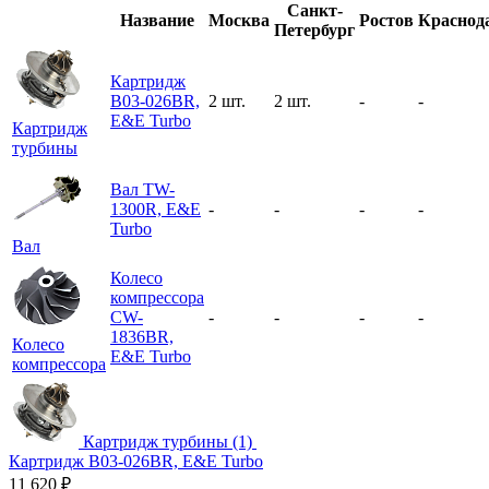
Санкт-
Название
Москва
Ростов
Краснод
Петербург
Картридж
B03-026BR,
2 шт.
2 шт.
-
-
E&E Turbo
Картридж
турбины
Вал TW-
1300R, E&E
-
-
-
-
Turbo
Вал
Колесо
компрессора
CW-
-
-
-
-
1836BR,
Колесо
E&E Turbo
компрессора
Картридж турбины (1)
Картридж B03-026BR, E&E Turbo
11 620
₽