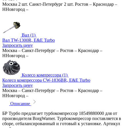
Москва
2 шт.
Санкт-Петербург
2 шт.
Ростов
–
Краснодар
–
ННовгород
–
Вал (1)
Вал TW-1300R, E&E Turbo
Запросить цену
Москва
–
Санкт-Петербург
–
Ростов
–
Краснодар
–
ННовгород
–
Колесо компрессора (1)
Колесо компрессора CW-1836BR, E&E Turbo
Запросить цену
Москва
–
Санкт-Петербург
–
Ростов
–
Краснодар
–
ННовгород
–
Описание
БР Турбо предлагает турбокомпрессор 18549880000 для от
производителя BorgWarner. Турбокомпрессор поставляется в
сборе, отбалансированный и готовый к установке. Артикул