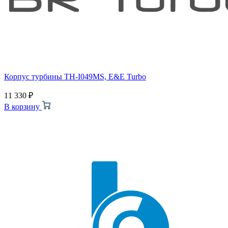
Корпус турбины TH-I049MS, E&E Turbo
11 330
₽
В корзину