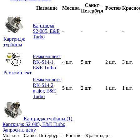
Санкт-
Название
Москва
Ростов
Красно
Петербург
Картридж
S2-085, E&E
-
-
-
-
Turbo
Картридж
турбины
Ремкомплект
RK-S14-1,
4 шт.
5 шт.
2 шт.
3 шт.
E&E Turbo
Ремкомплект
Ремкомплект
RK-S14-2
5 шт.
2 шт.
1 шт.
1 шт.
major, E&E
Turbo
Картридж турбины (1)
Картридж S2-085, E&E Turbo
Запросить цену
Москва
–
Санкт-Петербург
–
Ростов
–
Краснодар
–