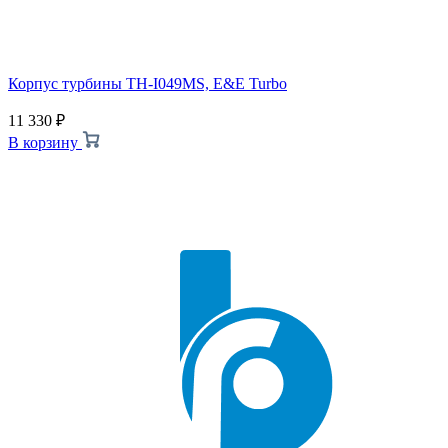
Корпус турбины TH-I049MS, E&E Turbo
11 330
₽
В корзину