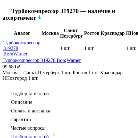
Турбокомпрессор 319278 — наличие и
ассортимент
Санкт-
Аналог
Москва
Ростов
Краснодар
ННов
Петербург
Турбокомпрессор
319278
-
1 шт.
1 шт.
-
1 шт.
BorgWarner
Турбокомпрессор 319278 BorgWarner
99 680
₽
Москва
–
Санкт-Петербург
1 шт.
Ростов
1 шт.
Краснодар
–
ННовгород
1 шт.
Подбор запчастей
Описание
Оплата и доставка
Гарантии
Частые вопросы
Подбор запчастей