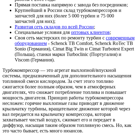
Прямая поставка напрямую с завода без посредников;
Крупнейший в России склад турбокомпрессоров и
запчастей для них (более 5 000 турбин и 75 000
запчастей для них);
Развитая сеть складов по всей России
;
Специальные условия для
оптовых клиентов
;
Своя сеть мастерских по ремонту турбин с
современным
оборудованием
- Schenck TB Comfort, Schenck RoTec TB
Sonio (Германия), Cimat Big Twin и Cimat Turbotest Expert
(Польша), станки марки Turboclinic (Португалия) и
Viscom (Германия).
Турбокомпрессор — это агрегат выхлопной/впускной
системы, предназначенный для дополнительного насыщения
топливной смеси кислородом. За счет этого топливо
сжигается более полным образом, чем в атмосферных
двигателях, что снижает потребление топлива и повышает
мощность двигателя. Принцип работы турбокомпрессора
несложен: горячие выхлопные газы приводят в движение
крыльчатку турбины, вращательное движение которой через
вал передается на крыльчатку компрессора, которая
захватывает чистый воздух, сжимает его и передает в
диффузор, насыщая таким образом топливную смесь. Но, как
это часто бывает, есть много нюансов.