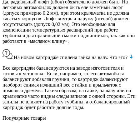
Да, радиальный люфт (вбок) обязательно должен быть. На
легковых автомобилях должен быть еле заметный люфт
(допуск примерно 0,2 мм), при этом крыльчатка не должна
касаться корпусов. Люфт внутрь и наружу (осевой) должен
отсутствовать (допуск 0,02 мм). Это необходимо для
компенсации температурных расширений при работе
турбины и для правильной смазки подшипников, так как они
работают в «масляном клину».
На новом картридже спилена гайка на валу. Что это?
Все картриджи балансируются на заводе изготовителя и
готовы к установке. Если, например, колесо автомобиля
балансируют добавляя грузики, то картридж балансируют
наоборот снимая излишний вес с гайки и крыльчаток с
помощью дремеля. Таким образом, на гайке, на валу или на
крыльчатке часто видны следы запилов с одной стороны. Эти
запилы не влияют на работу турбины, а отбалансированый
картридж будет работать долгие годы.
Популярные товары