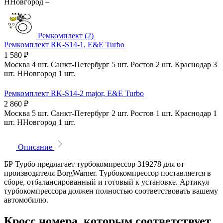
ННовгород
–
Ремкомплект (2)
Ремкомплект RK-S14-1, E&E Turbo
1 580
₽
Москва
4 шт.
Санкт-Петербург
5 шт.
Ростов
2 шт.
Краснодар
3
шт.
ННовгород
1 шт.
Ремкомплект RK-S14-2 major, E&E Turbo
2 860
₽
Москва
5 шт.
Санкт-Петербург
2 шт.
Ростов
1 шт.
Краснодар
1
шт.
ННовгород
1 шт.
Описание
БР Турбо предлагает турбокомпрессор 319278 для от
производителя BorgWarner. Турбокомпрессор поставляется в
сборе, отбалансированный и готовый к установке. Артикул
турбокомпрессора должен полностью соответствовать вашему
автомобилю.
Кросс номера, которым соответствует