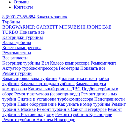
Отзывы
Контакты
8 (800) 77-55-684
Заказать звонок
Турбины
BORGWARNER
GARRETT
MITSUBISHI
JRONE
E&E
TURBO
Показать все
Картриджи турбины
Валы турбины
Колеса компрессора
Ремкомплекты
Все запчасти
Картридж турбины
Вал
Колесо компрессора
Ремкомплект
Актуатор турбокомпрессора
Геометрия
Показать все
Ремонт турбин
Балансировка вала турбины
Диагностика и настройка
турбины
Замена картриджа турбины
Замена корпуса
компрессора
Капитальный ремонт ДВС
Подбор турбины в
сборе
Ремонт актуатора (сервопривода)
Ремонт дизельных
турбин
Снятие и установка турбокомпрессора
Неисправности
турбин
Наше оборудование
Как узнать номер турбины
Ремонт
турбин в Москве
Ремонт турбин в Санкт-Петербурге
Ремонт
турбин в Ростове-на-Дону
Ремонт турбин в Краснодаре
Ремонт турбин в Нижнем Новгороде