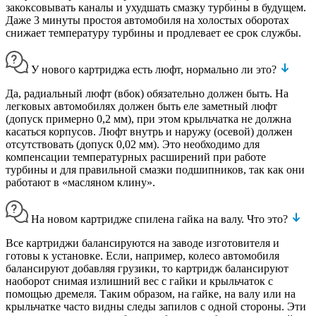
закоксовывать каналы и ухудшать смазку турбины в будущем.
Даже 3 минуты простоя автомобиля на холостых оборотах
снижает температуру турбины и продлевает ее срок службы.
У нового картриджа есть люфт, нормально ли это?
Да, радиальный люфт (вбок) обязательно должен быть. На
легковых автомобилях должен быть еле заметный люфт
(допуск примерно 0,2 мм), при этом крыльчатка не должна
касаться корпусов. Люфт внутрь и наружу (осевой) должен
отсутствовать (допуск 0,02 мм). Это необходимо для
компенсации температурных расширений при работе
турбины и для правильной смазки подшипников, так как они
работают в «масляном клину».
На новом картридже спилена гайка на валу. Что это?
Все картриджи балансируются на заводе изготовителя и
готовы к установке. Если, например, колесо автомобиля
балансируют добавляя грузики, то картридж балансируют
наоборот снимая излишний вес с гайки и крыльчаток с
помощью дремеля. Таким образом, на гайке, на валу или на
крыльчатке часто видны следы запилов с одной стороны. Эти