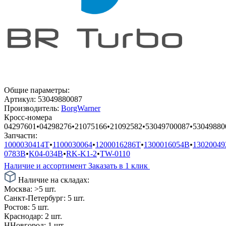
Общие параметры:
Артикул:
53049880087
Производитель:
BorgWarner
Кросс-номера
04297601
•
04298276
•
21075166
•
21092582
•
53049700087
•
53049880
Запчасти:
1000030414T
•
1100030064
•
1200016286T
•
1300016054B
•
13020049
0783B
•
K04-034B
•
RK-K1-2
•
TW-0110
Наличие и ассортимент
Заказать в 1 клик
Наличие на складах:
Москва:
>5 шт.
Санкт-Петербург:
5 шт.
Ростов:
5 шт.
Краснодар:
2 шт.
ННовгород:
1 шт.