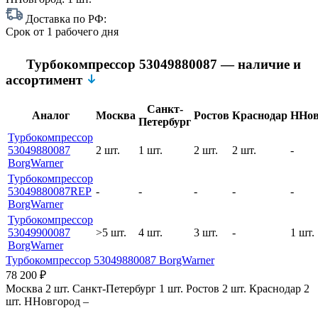
Доставка по РФ:
Срок
от 1 рабочего дня
Турбокомпрессор 53049880087 — наличие и
ассортимент
Санкт-
Аналог
Москва
Ростов
Краснодар
ННов
Петербург
Турбокомпрессор
53049880087
2 шт.
1 шт.
2 шт.
2 шт.
-
BorgWarner
Турбокомпрессор
53049880087REP
-
-
-
-
-
BorgWarner
Турбокомпрессор
53049900087
>5 шт.
4 шт.
3 шт.
-
1 шт.
BorgWarner
Турбокомпрессор 53049880087 BorgWarner
78 200
₽
Москва
2 шт.
Санкт-Петербург
1 шт.
Ростов
2 шт.
Краснодар
2
шт.
ННовгород
–