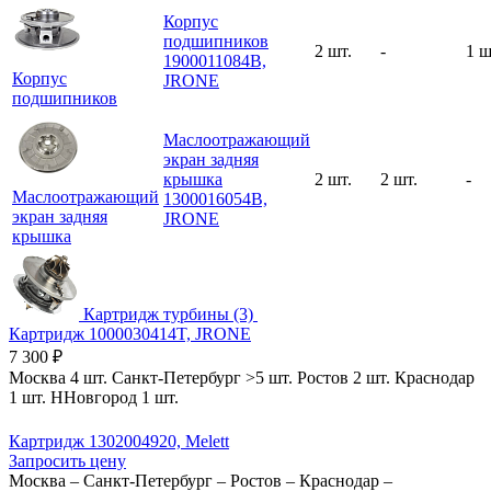
Корпус
подшипников
2 шт.
-
1 ш
1900011084B,
Корпус
JRONE
подшипников
Маслоотражающий
экран задняя
крышка
2 шт.
2 шт.
-
Маслоотражающий
1300016054B,
экран задняя
JRONE
крышка
Картридж турбины (3)
Картридж 1000030414T, JRONE
7 300
₽
Москва
4 шт.
Санкт-Петербург
>5 шт.
Ростов
2 шт.
Краснодар
1 шт.
ННовгород
1 шт.
Картридж 1302004920, Melett
Запросить цену
Москва
–
Санкт-Петербург
–
Ростов
–
Краснодар
–