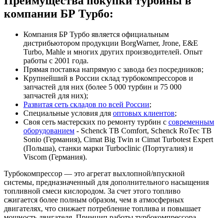
Преимущества покупки турбины в
компании БР Турбо:
Компания БР Турбо является официальным
дистрибьютором продукции BorgWarner, Jrone, E&E
Turbo, Mahle и многих других производителей. Опыт
работы с 2001 года.
Прямая поставка напрямую с завода без посредников;
Крупнейший в России склад турбокомпрессоров и
запчастей для них (более 5 000 турбин и 75 000
запчастей для них);
Развитая сеть складов по всей России
;
Специальные условия для
оптовых клиентов
;
Своя сеть мастерских по ремонту турбин с
современным
оборудованием
- Schenck TB Comfort, Schenck RoTec TB
Sonio (Германия), Cimat Big Twin и Cimat Turbotest Expert
(Польша), станки марки Turboclinic (Португалия) и
Viscom (Германия).
Турбокомпрессор — это агрегат выхлопной/впускной
системы, предназначенный для дополнительного насыщения
топливной смеси кислородом. За счет этого топливо
сжигается более полным образом, чем в атмосферных
двигателях, что снижает потребление топлива и повышает
мощность двигателя. Принцип работы турбокомпрессора