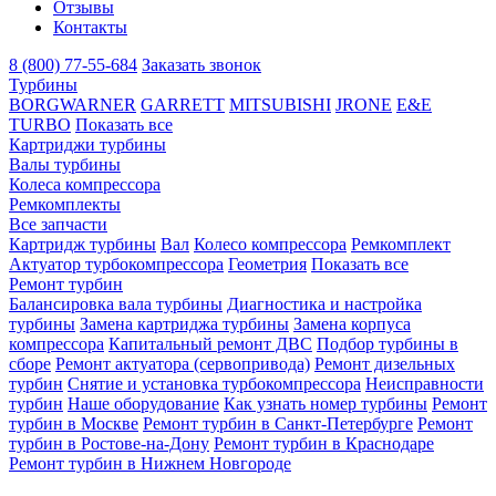
Отзывы
Контакты
8 (800) 77-55-684
Заказать звонок
Турбины
BORGWARNER
GARRETT
MITSUBISHI
JRONE
E&E
TURBO
Показать все
Картриджи турбины
Валы турбины
Колеса компрессора
Ремкомплекты
Все запчасти
Картридж турбины
Вал
Колесо компрессора
Ремкомплект
Актуатор турбокомпрессора
Геометрия
Показать все
Ремонт турбин
Балансировка вала турбины
Диагностика и настройка
турбины
Замена картриджа турбины
Замена корпуса
компрессора
Капитальный ремонт ДВС
Подбор турбины в
сборе
Ремонт актуатора (сервопривода)
Ремонт дизельных
турбин
Снятие и установка турбокомпрессора
Неисправности
турбин
Наше оборудование
Как узнать номер турбины
Ремонт
турбин в Москве
Ремонт турбин в Санкт-Петербурге
Ремонт
турбин в Ростове-на-Дону
Ремонт турбин в Краснодаре
Ремонт турбин в Нижнем Новгороде