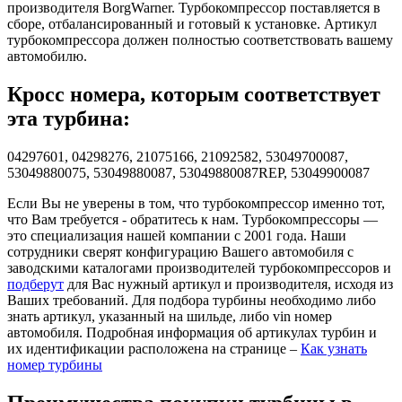
производителя BorgWarner. Турбокомпрессор поставляется в
сборе, отбалансированный и готовый к установке. Артикул
турбокомпрессора должен полностью соответствовать вашему
автомобилю.
Кросс номера, которым соответствует
эта турбина:
04297601, 04298276, 21075166, 21092582, 53049700087,
53049880075, 53049880087, 53049880087REP, 53049900087
Если Вы не уверены в том, что турбокомпрессор именно тот,
что Вам требуется - обратитесь к нам. Турбокомпрессоры —
это специализация нашей компании с 2001 года. Наши
сотрудники сверят конфигурацию Вашего автомобиля с
заводскими каталогами производителей турбокомпрессоров и
подберут
для Вас нужный артикул и производителя, исходя из
Ваших требований. Для подбора турбины необходимо либо
знать артикул, указанный на шильде, либо vin номер
автомобиля. Подробная информация об артикулах турбин и
их идентификации расположена на странице –
Как узнать
номер турбины