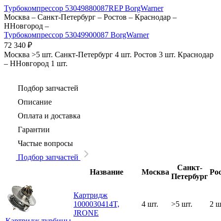
Турбокомпрессор 53049880087REP BorgWarner
Москва
–
Санкт-Петербург
–
Ростов
–
Краснодар
–
ННовгород
–
Турбокомпрессор 53049900087 BorgWarner
72 340
₽
Москва
>5 шт.
Санкт-Петербург
4 шт.
Ростов
3 шт.
Краснодар
–
ННовгород
1 шт.
Подбор запчастей
Описание
Оплата и доставка
Гарантии
Частые вопросы
Подбор запчастей
Санкт-
Название
Москва
Ро
Петербург
Картридж
1000030414T,
4 шт.
>5 шт.
2 ш
JRONE
Картридж турбины