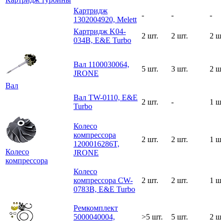
Картридж
-
-
-
1302004920, Melett
Картридж K04-
2 шт.
2 шт.
2 ш
034B, E&E Turbo
Вал 1100030064,
5 шт.
3 шт.
2 ш
JRONE
Вал
Вал TW-0110, E&E
2 шт.
-
1 ш
Turbo
Колесо
компрессора
2 шт.
2 шт.
1 ш
1200016286T,
Колесо
JRONE
компрессора
Колесо
компрессора CW-
2 шт.
2 шт.
1 ш
0783B, E&E Turbo
Ремкомплект
5000040004,
>5 шт.
5 шт.
2 ш