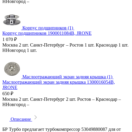
ННовгород
–
Корпус подшипников (1)
Корпус подшипников 1900011084B, JRONE
1 070
₽
Москва
2 шт.
Санкт-Петербург
–
Ростов
1 шт.
Краснодар
1 шт.
ННовгород
1 шт.
Маслоотражающий экран задняя крышка (1)
Маслоотражающий экран задняя крышка 1300016054B,
JRONE
650
₽
Москва
2 шт.
Санкт-Петербург
2 шт.
Ростов
–
Краснодар
–
ННовгород
–
Описание
БР Турбо предлагает турбокомпрессор 53049880087 для от