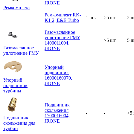
JRONE
Ремкомплект
Ремкомплект RK-
1 шт.
>5 шт.
2 ш
K1-2, E&E Turbo
Газомаслянное
уплотнение ГМУ
-
>5 шт.
5 ш
1400011004,
Газомаслянное
JRONE
уплотнение ГМУ
Упорный
подшипник
-
-
-
16000160070,
Упорный
JRONE
подшипник
турбины
Подшипник
скольжения
-
-
>5 
1700016004,
Подшипник
JRONE
скольжения для
турбин