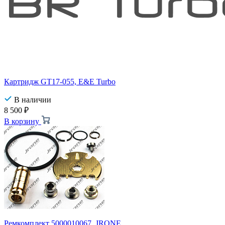
Картридж GT17-055, E&E Turbo
В наличии
8 500
₽
В корзину
Ремкомплект 5000010067, JRONE