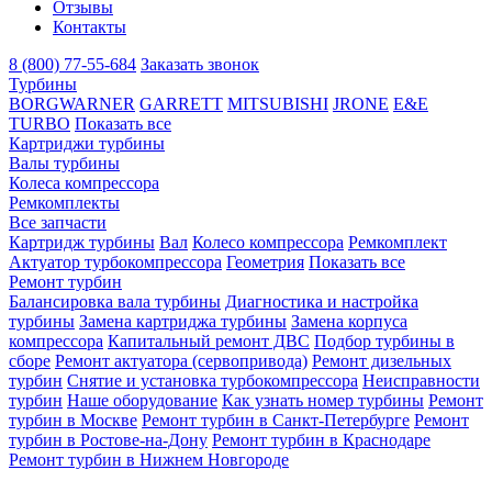
Отзывы
Контакты
8 (800) 77-55-684
Заказать звонок
Турбины
BORGWARNER
GARRETT
MITSUBISHI
JRONE
E&E
TURBO
Показать все
Картриджи турбины
Валы турбины
Колеса компрессора
Ремкомплекты
Все запчасти
Картридж турбины
Вал
Колесо компрессора
Ремкомплект
Актуатор турбокомпрессора
Геометрия
Показать все
Ремонт турбин
Балансировка вала турбины
Диагностика и настройка
турбины
Замена картриджа турбины
Замена корпуса
компрессора
Капитальный ремонт ДВС
Подбор турбины в
сборе
Ремонт актуатора (сервопривода)
Ремонт дизельных
турбин
Снятие и установка турбокомпрессора
Неисправности
турбин
Наше оборудование
Как узнать номер турбины
Ремонт
турбин в Москве
Ремонт турбин в Санкт-Петербурге
Ремонт
турбин в Ростове-на-Дону
Ремонт турбин в Краснодаре
Ремонт турбин в Нижнем Новгороде