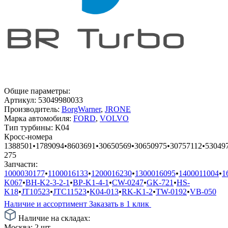
Общие параметры:
Артикул:
53049980033
Производитель:
BorgWarner
,
JRONE
Марка автомобиля:
FORD
,
VOLVO
Тип турбины:
K04
Кросс-номера
1388501
•
1789094
•
8603691
•
30650569
•
30650975
•
30757112
•
53049
275
Запчасти:
1000030177
•
1100016133
•
1200016230
•
1300016095
•
1400011004
•
1
K067
•
BH-K2-3-2-1
•
BP-K1-4-1
•
CW-0247
•
GK-721
•
HS-
K18
•
JT10523
•
JTC11523
•
K04-013
•
RK-K1-2
•
TW-0192
•
VB-050
Наличие и ассортимент
Заказать в 1 клик
Наличие на складах:
Москва:
2 шт.