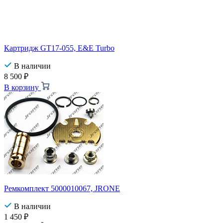
Картридж GT17-055, E&E Turbo
В наличии
8 500
₽
В корзину
Ремкомплект 5000010067, JRONE
В наличии
1 450
₽