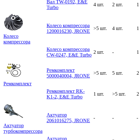
Вал TW-0192, E&E
4 шт.
2 шт.
1
Turbo
Колесо компрессора
>5 шт.
4 шт.
1
1200016230, JRONE
Колесо
компрессора
Колесо компрессора
2 шт.
-
1
CW-0247, E&E Turbo
Ремкомплект
>5 шт.
5 шт.
2
5000040004, JRONE
Ремкомплект
Ремкомплект RK-
1 шт.
>5 шт.
2
K1-2, E&E Turbo
Актуатор
-
-
-
2061016275, JRONE
Актуатор
турбокомпрессора
Актуатор