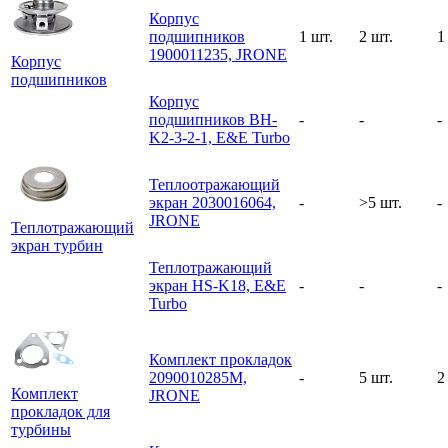
Корпус
подшипников
1 шт.
2 шт.
1
1900011235, JRONE
Корпус
подшипников
Корпус
подшипников BH-
-
-
-
K2-3-2-1, E&E Turbo
Теплоотражающий
экран 2030016064,
-
>5 шт.
-
JRONE
Теплотражающий
экран турбин
Теплотражающий
экран HS-K18, E&E
-
-
-
Turbo
Комплект прокладок
2090010285M,
-
5 шт.
2
Комплект
JRONE
прокладок для
турбины