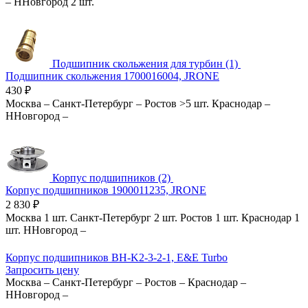
–
ННовгород
2 шт.
Подшипник скольжения для турбин (1)
Подшипник скольжения 1700016004, JRONE
430
₽
Москва
–
Санкт-Петербург
–
Ростов
>5 шт.
Краснодар
–
ННовгород
–
Корпус подшипников (2)
Корпус подшипников 1900011235, JRONE
2 830
₽
Москва
1 шт.
Санкт-Петербург
2 шт.
Ростов
1 шт.
Краснодар
1
шт.
ННовгород
–
Корпус подшипников BH-K2-3-2-1, E&E Turbo
Запросить цену
Москва
–
Санкт-Петербург
–
Ростов
–
Краснодар
–
ННовгород
–