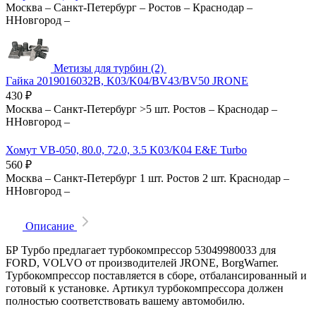
Москва
–
Санкт-Петербург
–
Ростов
–
Краснодар
–
ННовгород
–
Метизы для турбин (2)
Гайка 2019016032B, K03/K04/BV43/BV50 JRONE
430
₽
Москва
–
Санкт-Петербург
>5 шт.
Ростов
–
Краснодар
–
ННовгород
–
Хомут VB-050, 80.0, 72.0, 3.5 K03/K04 E&E Turbo
560
₽
Москва
–
Санкт-Петербург
1 шт.
Ростов
2 шт.
Краснодар
–
ННовгород
–
Описание
БР Турбо предлагает турбокомпрессор 53049980033 для
FORD, VOLVO от производителей JRONE, BorgWarner.
Турбокомпрессор поставляется в сборе, отбалансированный и
готовый к установке. Артикул турбокомпрессора должен
полностью соответствовать вашему автомобилю.