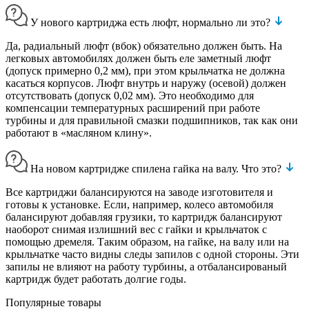
У нового картриджа есть люфт, нормально ли это?
Да, радиальный люфт (вбок) обязательно должен быть. На
легковых автомобилях должен быть еле заметный люфт
(допуск примерно 0,2 мм), при этом крыльчатка не должна
касаться корпусов. Люфт внутрь и наружу (осевой) должен
отсутствовать (допуск 0,02 мм). Это необходимо для
компенсации температурных расширений при работе
турбины и для правильной смазки подшипников, так как они
работают в «масляном клину».
На новом картридже спилена гайка на валу. Что это?
Все картриджи балансируются на заводе изготовителя и
готовы к установке. Если, например, колесо автомобиля
балансируют добавляя грузики, то картридж балансируют
наоборот снимая излишний вес с гайки и крыльчаток с
помощью дремеля. Таким образом, на гайке, на валу или на
крыльчатке часто видны следы запилов с одной стороны. Эти
запилы не влияют на работу турбины, а отбалансированый
картридж будет работать долгие годы.
Популярные товары