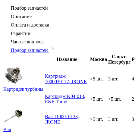
Подбор запчастей
Описание
Оплата и доставка
Гарантии
Частые вопросы
Подбор запчастей
Санкт-
Название
Москва
Р
Петербург
Картридж
>5 шт.
3 шт.
4
1000030177, JRONE
Картридж турбины
Картридж K04-013,
>5 шт.
>5 шт.
2
E&E Turbo
Вал 1100016133,
>5 шт.
3 шт.
3
JRONE
Вал