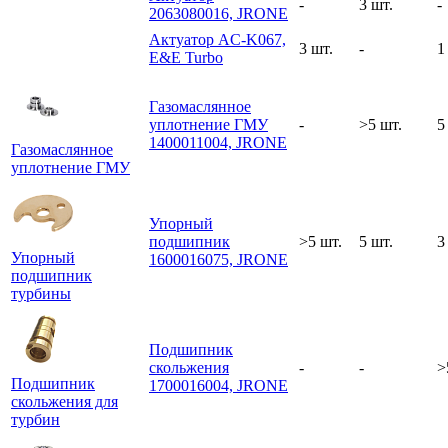
-
3 шт.
-
2063080016, JRONE
Актуатор AC-K067,
3 шт.
-
1
E&E Turbo
Газомаслянное
уплотнение ГМУ
-
>5 шт.
5
1400011004, JRONE
Газомаслянное
уплотнение ГМУ
Упорный
подшипник
>5 шт.
5 шт.
3
Упорный
1600016075, JRONE
подшипник
турбины
Подшипник
скольжения
-
-
>
Подшипник
1700016004, JRONE
скольжения для
турбин