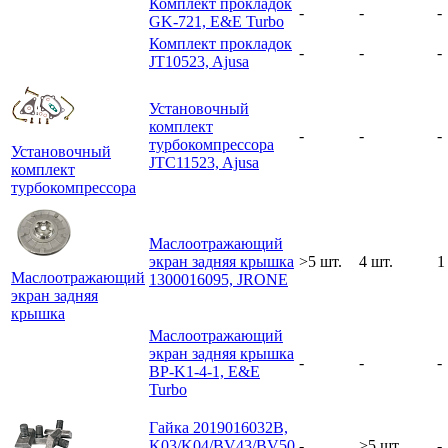
Комплект прокладок
-
-
-
GK-721, E&E Turbo
Комплект прокладок
-
-
-
JT10523, Ajusa
Установочный
комплект
-
-
-
турбокомпрессора
Установочный
JTC11523, Ajusa
комплект
турбокомпрессора
Маслоотражающий
экран задняя крышка
>5 шт.
4 шт.
1
Маслоотражающий
1300016095, JRONE
экран задняя
крышка
Маслоотражающий
экран задняя крышка
-
-
-
BP-K1-4-1, E&E
Turbo
Гайка 2019016032B,
K03/K04/BV43/BV50
-
>5 шт.
-