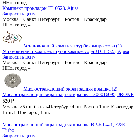
ННовгород
–
Комплект прокладок JT10523, Ajusa
Запросить цену
Москва
–
Санкт-Петербург
–
Ростов
–
Краснодар
–
ННовгород
–
Установочный комплект турбокомпрессора (1)
Установочный комплект турбокомпрессора JTC11523, Ajusa
Запросить цену
Москва
–
Санкт-Петербург
–
Ростов
–
Краснодар
–
ННовгород
–
Маслоотражающий экран задняя крышка (2)
Маслоотражающий экран задняя крышка 1300016095, JRONE
520
₽
Москва
>5 шт.
Санкт-Петербург
4 шт.
Ростов
1 шт.
Краснодар
1 шт.
ННовгород
3 шт.
Маслоотражающий экран задняя крышка BP-K1-4-1, E&E
Turbo
Запросить цену