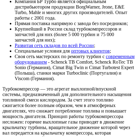
Компания БР Турбо является официальным
дистрибьютором продукции BorgWarner, Jrone, E&E
Turbo, Mahle и многих других производителей. Опыт
работы с 2001 года.
Прямая поставка напрямую с завода без посредников;
Крупнейший в России склад турбокомпрессоров и
запчастей для них (более 5 000 турбин и 75 000
запчастей для них);
Развитая сеть складов по всей России
;
Специальные условия для
оптовых клиентов
;
Своя сеть мастерских по ремонту турбин с
современным
оборудованием
- Schenck TB Comfort, Schenck RoTec TB
Sonio (Германия), Cimat Big Twin и Cimat Turbotest Expert
(Польша), станки марки Turboclinic (Португалия) и
Viscom (Германия).
Турбокомпрессор — это агрегат выхлопной/впускной
системы, предназначенный для дополнительного насыщения
топливной смеси кислородом. За счет этого топливо
сжигается более полным образом, чем в атмосферных
двигателях, что снижает потребление топлива и повышает
мощность двигателя. Принцип работы турбокомпрессора
несложен: горячие выхлопные газы приводят в движение
крыльчатку турбины, вращательное движение которой через
вал передается на крыльчатку компрессора, которая