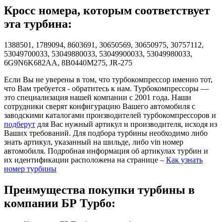
Кросс номера, которым соответствует
эта турбина:
1388501, 1789094, 8603691, 30650569, 30650975, 30757112,
53049700033, 53049880033, 53049900033, 53049980033,
6G9N6K682AA, 8B0440M275, JR-275
Если Вы не уверены в том, что турбокомпрессор именно тот,
что Вам требуется - обратитесь к нам. Турбокомпрессоры —
это специализация нашей компании с 2001 года. Наши
сотрудники сверят конфигурацию Вашего автомобиля с
заводскими каталогами производителей турбокомпрессоров и
подберут
для Вас нужный артикул и производителя, исходя из
Ваших требований. Для подбора турбины необходимо либо
знать артикул, указанный на шильде, либо vin номер
автомобиля. Подробная информация об артикулах турбин и
их идентификации расположена на странице –
Как узнать
номер турбины
Преимущества покупки турбины в
компании БР Турбо: