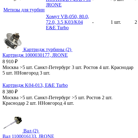
JRONE
Метизы для турбин
Хомут VB-050, 80.0,
72.0, 3.5 K03/K04
-
1 шт.
2
E&E Turbo
Картридж турбины (2)
Картридж 1000030177, JRONE
8 910
₽
Москва
>5 шт.
Санкт-Петербург
3 шт.
Ростов
4 шт.
Краснодар
5 шт.
ННовгород
3 шт.
Картридж K04-013, E&E Turbo
8 380
₽
Москва
>5 шт.
Санкт-Петербург
>5 шт.
Ростов
2 шт.
Краснодар
2 шт.
ННовгород
4 шт.
Вал (2)
Вал 1100016133, JRONE