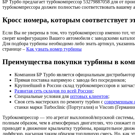
БР Турбо предлагает турбокомпрессор 53279887058 для от прои
турбокомпрессора должен полностью соответствовать вашему 
Кросс номера, которым соответствует э
Если Вы не уверены в том, что турбокомпрессор именно тот, ч
сверят конфигурацию Вашего автомобиля с заводскими катало
Для подбора турбины необходимо либо знать артикул, указанн
странице –
Как узнать номер турбины
Преимущества покупки турбины в комп
Компания БР Турбо является официальным дистрибьютором
Прямая поставка напрямую с завода без посредников;
Крупнейший в России склад турбокомпрессоров и запчасте
Развитая сеть складов по всей России
;
Специальные условия для
оптовых клиентов
;
Своя сеть мастерских по ремонту турбин с
современным 
станки марки Turboclinic (Португалия) и Viscom (Германи
Турбокомпрессор — это агрегат выхлопной/впускной системы, 
полным образом, чем в атмосферных двигателях, что снижает
приводят в движение крыльчатку турбины, вращательное движен
диффузор, насыщая таким образом топливную смесь. Но, как эт