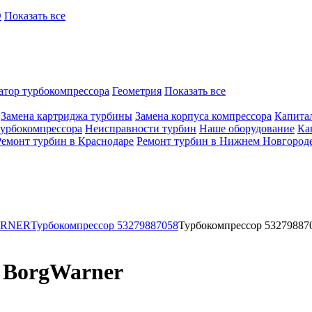
O
Показать все
атор турбокомпрессора
Геометрия
Показать все
Замена картриджа турбины
Замена корпуса компрессора
Капита
турбокомпрессора
Неисправности турбин
Наше оборудование
Ка
Ремонт турбин в Краснодаре
Ремонт турбин в Нижнем Новгород
ARNER
Турбокомпрессор 53279887058
Турбокомпрессор 53279887
 BorgWarner