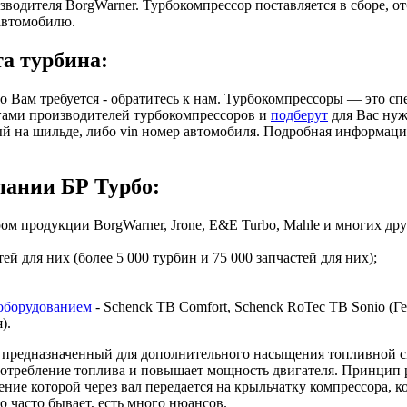
зводителя BorgWarner. Турбокомпрессор поставляется в сборе, 
автомобилю.
та турбина:
то Вам требуется - обратитесь к нам. Турбокомпрессоры — это 
гами производителей турбокомпрессоров и
подберут
для Вас нуж
ый на шильде, либо vin номер автомобиля. Подробная информац
ании БР Турбо:
 продукции BorgWarner, Jrone, E&E Turbo, Mahle и многих дру
й для них (более 5 000 турбин и 75 000 запчастей для них);
оборудованием
- Schenck TB Comfort, Schenck RoTec TB Sonio (Гер
я).
предназначенный для дополнительного насыщения топливной сме
 потребление топлива и повышает мощность двигателя. Принцип 
ие которой через вал передается на крыльчатку компрессора, ко
о часто бывает, есть много нюансов.