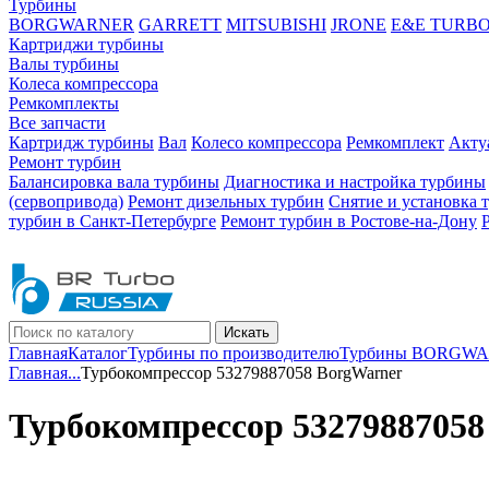
Турбины
BORGWARNER
GARRETT
MITSUBISHI
JRONE
E&E TURB
Картриджи турбины
Валы турбины
Колеса компрессора
Ремкомплекты
Все запчасти
Картридж турбины
Вал
Колесо компрессора
Ремкомплект
Акту
Ремонт турбин
Балансировка вала турбины
Диагностика и настройка турбины
(сервопривода)
Ремонт дизельных турбин
Снятие и установка 
турбин в Санкт-Петербурге
Ремонт турбин в Ростове-на-Дону
Искать
Главная
Каталог
Турбины по производителю
Турбины BORGW
Главная
...
Турбокомпрессор 53279887058 BorgWarner
Турбокомпрессор 53279887058