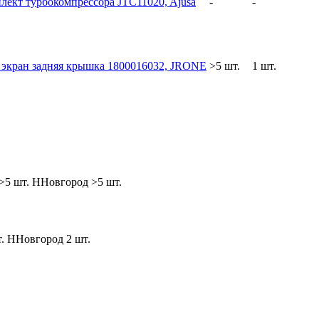
лект турбокомпрессора JTC11020, Ajusa
-
-
экран задняя крышка 1800016032, JRONE
>5 шт.
1 шт.
>5 шт.
ННовгород
>5 шт.
.
ННовгород
2 шт.