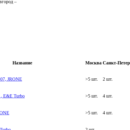
вгород
–
Название
Москва
Санкт-Петер
107, JRONE
>5 шт.
2 шт.
, E&E Turbo
>5 шт.
4 шт.
RONE
>5 шт.
4 шт.
Turbo
2 шт.
-