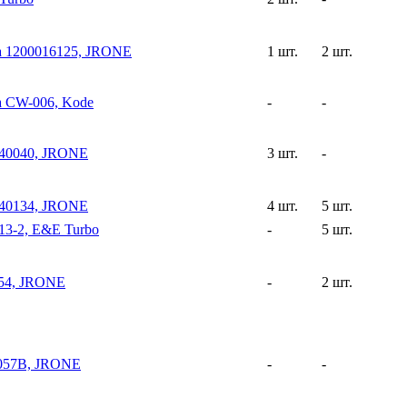
а 1200016125, JRONE
1 шт.
2 шт.
а CW-006, Kode
-
-
040040, JRONE
3 шт.
-
040134, JRONE
4 шт.
5 шт.
3-2, E&E Turbo
-
5 шт.
54, JRONE
-
2 шт.
6057B, JRONE
-
-