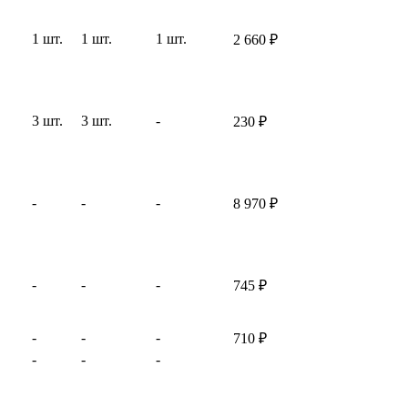
1 шт.
1 шт.
1 шт.
2 660
₽
3 шт.
3 шт.
-
230
₽
-
-
-
8 970
₽
-
-
-
745
₽
-
-
-
710
₽
-
-
-