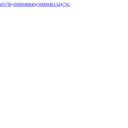
6057B
•
5000040040
•
5000040134
•
CW-