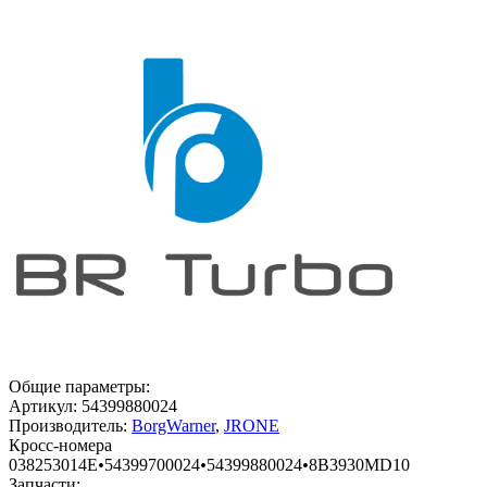
Общие параметры:
Артикул:
54399880024
Производитель:
BorgWarner
,
JRONE
Кросс-номера
038253014E
•
54399700024
•
54399880024
•
8B3930MD10
Запчасти: