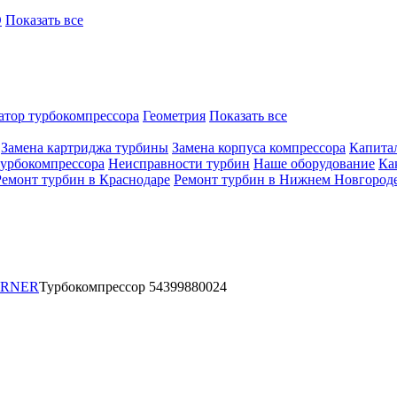
O
Показать все
атор турбокомпрессора
Геометрия
Показать все
Замена картриджа турбины
Замена корпуса компрессора
Капита
турбокомпрессора
Неисправности турбин
Наше оборудование
Ка
Ремонт турбин в Краснодаре
Ремонт турбин в Нижнем Новгород
ARNER
Турбокомпрессор 54399880024