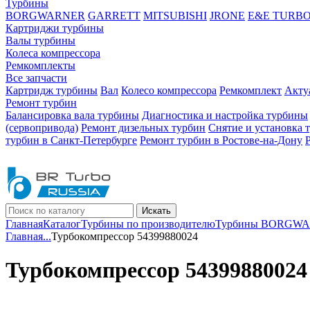
Турбины
BORGWARNER
GARRETT
MITSUBISHI
JRONE
E&E TURB
Картриджи турбины
Валы турбины
Колеса компрессора
Ремкомплекты
Все запчасти
Картридж турбины
Вал
Колесо компрессора
Ремкомплект
Акту
Ремонт турбин
Балансировка вала турбины
Диагностика и настройка турбины
(сервопривода)
Ремонт дизельных турбин
Снятие и установка 
турбин в Санкт-Петербурге
Ремонт турбин в Ростове-на-Дону
Искать
Главная
Каталог
Турбины по производителю
Турбины BORGW
Главная
...
Турбокомпрессор 54399880024
Турбокомпрессор 54399880024