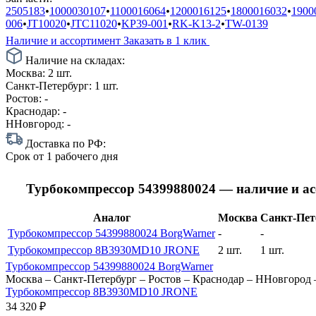
2505183
•
1000030107
•
1100016064
•
1200016125
•
1800016032
•
1900
006
•
JT10020
•
JTC11020
•
KP39-001
•
RK-K13-2
•
TW-0139
Наличие и ассортимент
Заказать в 1 клик
Наличие на складах:
Москва:
2 шт.
Санкт-Петербург:
1 шт.
Ростов:
-
Краснодар:
-
ННовгород:
-
Доставка по РФ:
Срок
от 1 рабочего дня
Турбокомпрессор 54399880024 — наличие и а
Аналог
Москва
Санкт-Пет
Турбокомпрессор 54399880024 BorgWarner
-
-
Турбокомпрессор 8B3930MD10 JRONE
2 шт.
1 шт.
Турбокомпрессор 54399880024 BorgWarner
Москва
–
Санкт-Петербург
–
Ростов
–
Краснодар
–
ННовгород
Турбокомпрессор 8B3930MD10 JRONE
34 320
₽