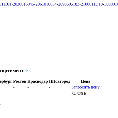
011101
•
2030016045
•
2061016654
•
2090505183
•
2100011D10
•
300001
ссортимент
ербург
Ростов
Краснодар
ННовгород
Цена
-
-
-
Запросить цену
-
-
-
34 320
₽
–