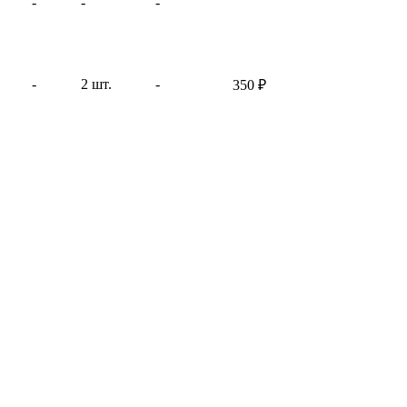
-
-
-
-
2 шт.
-
350
₽