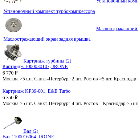
Установочный комп
Установочный комплект турбокомпрессора
Маслоотражающий 
Маслоотражающий экран задняя крышка
Картридж турбины (2)
Картридж 1000030107, JRONE
6 770
₽
Москва
>5 шт.
Санкт-Петербург
2 шт.
Ростов
>5 шт.
Краснодар
Картридж KP39-001, E&E Turbo
6 350
₽
Москва
>5 шт.
Санкт-Петербург
4 шт.
Ростов
–
Краснодар
>5 шт
Вал (2)
Вал 1100016064, JRONE