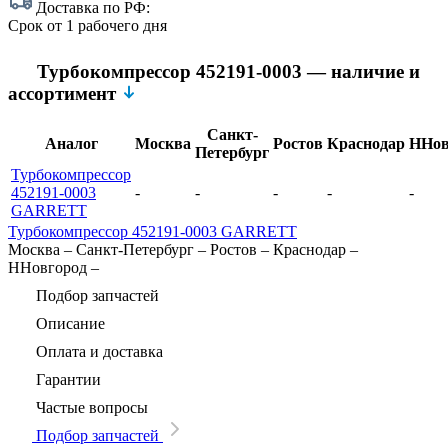
Доставка по РФ:
Срок
от 1 рабочего дня
Турбокомпрессор 452191-0003 — наличие и
ассортимент
Санкт-
Аналог
Москва
Ростов
Краснодар
ННов
Петербург
Турбокомпрессор
452191-0003
-
-
-
-
-
GARRETT
Турбокомпрессор 452191-0003 GARRETT
Москва
–
Санкт-Петербург
–
Ростов
–
Краснодар
–
ННовгород
–
Подбор запчастей
Описание
Оплата и доставка
Гарантии
Частые вопросы
Подбор запчастей