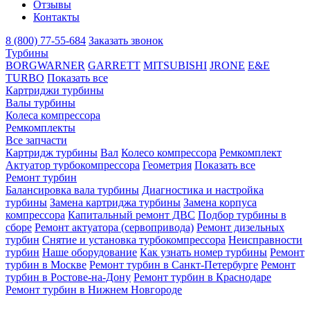
Отзывы
Контакты
8 (800) 77-55-684
Заказать звонок
Турбины
BORGWARNER
GARRETT
MITSUBISHI
JRONE
E&E
TURBO
Показать все
Картриджи турбины
Валы турбины
Колеса компрессора
Ремкомплекты
Все запчасти
Картридж турбины
Вал
Колесо компрессора
Ремкомплект
Актуатор турбокомпрессора
Геометрия
Показать все
Ремонт турбин
Балансировка вала турбины
Диагностика и настройка
турбины
Замена картриджа турбины
Замена корпуса
компрессора
Капитальный ремонт ДВС
Подбор турбины в
сборе
Ремонт актуатора (сервопривода)
Ремонт дизельных
турбин
Снятие и установка турбокомпрессора
Неисправности
турбин
Наше оборудование
Как узнать номер турбины
Ремонт
турбин в Москве
Ремонт турбин в Санкт-Петербурге
Ремонт
турбин в Ростове-на-Дону
Ремонт турбин в Краснодаре
Ремонт турбин в Нижнем Новгороде