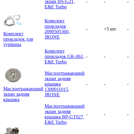
экран HS-G21,
-
-
-
E&E Turbo
Комплект
прокладок
-
>5 шт.
-
2090505360,
Комплект
JRONE
прокладок для
турбины
Комплект
прокладок GK-061,
-
-
-
E&E Turbo
Маслоотражающий
экран задняя
крышка
-
-
-
Маслоотражающий
1300011015,
экран задняя
JRONE
крышка
Маслоотражающий
экран задняя
-
-
-
крышка BP-GT027,
E&E Turbo