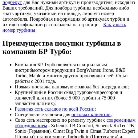
подберут
для Вас нужный артикул и производителя, исходя из
Ваших требований. Для подбора турбины необходимо либо
знать артикул, указанный на шильде, либо vin номер
автомобиля. Подробная информация об артикулах турбин и
их идентификации расположена на странице –
Как узнать
номер турбины
Преимущества покупки турбины в
компании БР Турбо:
Компания БР Турбо является официальным
дистрибьютором продукции BorgWarner, Jrone, E&E
Turbo, Mahle и многих других производителей. Опыт
работы с 2001 года.
Прямая поставка напрямую с завода без посредников;
Крупнейший в России склад турбокомпрессоров и
запчастей для них (более 5 000 турбин и 75 000
запчастей для них);
Развитая сеть складов по всей России
;
Специальные условия для
оптовых клиентов
;
Своя сеть мастерских по ремонту турбин с
современным
оборудованием
- Schenck TB Comfort, Schenck RoTec TB
Sonio (Германия), Cimat Big Twin и Cimat Turbotest Expert
(Польша), станки марки Turboclinic (Португалия) и