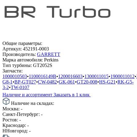
Общие параметры:
Артикул:
452191-0003
Производитель:
GARRETT
Марка автомобиля:
Perkins
Тип турбины:
GT2052S
Запчасти:
1000010503
•
1100016149B
•
1200016603
•
1300011015
•
1900011012
•
G8-1
•
BP-GT027
•
CW-0482
•
GK-061
•
GT20-008
•
HS-G21
•
RK-G5-
3-2
•
TW-0107
Наличие и ассортимент
Заказать в 1 клик
Наличие на складах:
Москва:
-
Санкт-Петербург:
-
Ростов:
-
Краснодар:
-
ННовгород:
-