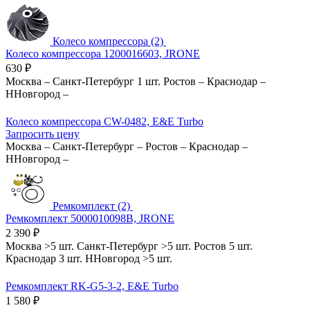
Колесо компрессора (2)
Колесо компрессора 1200016603, JRONE
630
₽
Москва
–
Санкт-Петербург
1 шт.
Ростов
–
Краснодар
–
ННовгород
–
Колесо компрессора CW-0482, E&E Turbo
Запросить цену
Москва
–
Санкт-Петербург
–
Ростов
–
Краснодар
–
ННовгород
–
Ремкомплект (2)
Ремкомплект 5000010098B, JRONE
2 390
₽
Москва
>5 шт.
Санкт-Петербург
>5 шт.
Ростов
5 шт.
Краснодар
3 шт.
ННовгород
>5 шт.
Ремкомплект RK-G5-3-2, E&E Turbo
1 580
₽