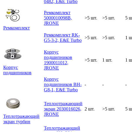
0482, E&E Turbo
Ремкомплект
5000010098B,
>5 шт.
>5 шт.
5 ш
JRONE
Ремкомплект
Ремкомплект RK-
>5 шт.
>5 шт.
1 ш
G5-3-2, E&E Turbo
Корпус
подшипников
>5 шт.
1 шт.
1 ш
1900011012,
Корпус
JRONE
подшипников
Корпус
подшипников BH-
-
-
-
G8-1, E&E Turbo
Теплоотражающий
экран 2030016026,
2 шт.
>5 шт.
5 ш
JRONE
Теплотражающий
экран турбин
Теплотражающий