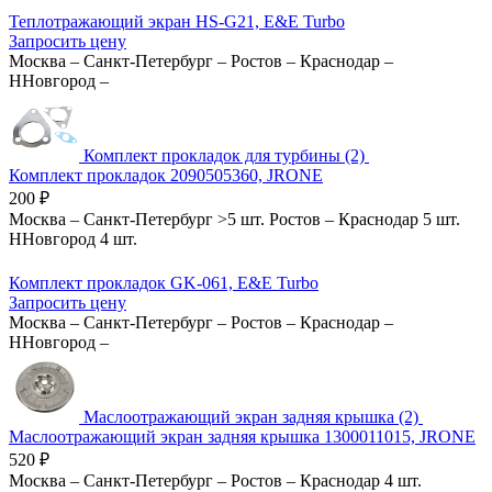
Теплотражающий экран HS-G21, E&E Turbo
Запросить цену
Москва
–
Санкт-Петербург
–
Ростов
–
Краснодар
–
ННовгород
–
Комплект прокладок для турбины (2)
Комплект прокладок 2090505360, JRONE
200
₽
Москва
–
Санкт-Петербург
>5 шт.
Ростов
–
Краснодар
5 шт.
ННовгород
4 шт.
Комплект прокладок GK-061, E&E Turbo
Запросить цену
Москва
–
Санкт-Петербург
–
Ростов
–
Краснодар
–
ННовгород
–
Маслоотражающий экран задняя крышка (2)
Маслоотражающий экран задняя крышка 1300011015, JRONE
520
₽
Москва
–
Санкт-Петербург
–
Ростов
–
Краснодар
4 шт.