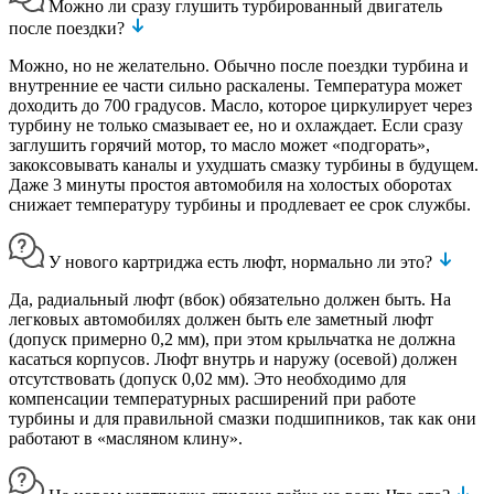
Можно ли сразу глушить турбированный двигатель
после поездки?
Можно, но не желательно. Обычно после поездки турбина и
внутренние ее части сильно раскалены. Температура может
доходить до 700 градусов. Масло, которое циркулирует через
турбину не только смазывает ее, но и охлаждает. Если сразу
заглушить горячий мотор, то масло может «подгорать»,
закоксовывать каналы и ухудшать смазку турбины в будущем.
Даже 3 минуты простоя автомобиля на холостых оборотах
снижает температуру турбины и продлевает ее срок службы.
У нового картриджа есть люфт, нормально ли это?
Да, радиальный люфт (вбок) обязательно должен быть. На
легковых автомобилях должен быть еле заметный люфт
(допуск примерно 0,2 мм), при этом крыльчатка не должна
касаться корпусов. Люфт внутрь и наружу (осевой) должен
отсутствовать (допуск 0,02 мм). Это необходимо для
компенсации температурных расширений при работе
турбины и для правильной смазки подшипников, так как они
работают в «масляном клину».