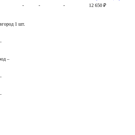
-
-
-
12 650
₽
вгород
1 шт.
–
род
–
–
–