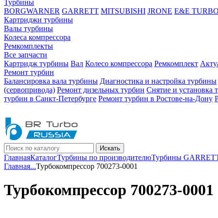
Турбины
BORGWARNER
GARRETT
MITSUBISHI
JRONE
E&E TURB
Картриджи турбины
Валы турбины
Колеса компрессора
Ремкомплекты
Все запчасти
Картридж турбины
Вал
Колесо компрессора
Ремкомплект
Акту
Ремонт турбин
Балансировка вала турбины
Диагностика и настройка турбины
(сервопривода)
Ремонт дизельных турбин
Снятие и установка 
турбин в Санкт-Петербурге
Ремонт турбин в Ростове-на-Дону
Искать
Главная
Каталог
Турбины по производителю
Турбины GARRET
Главная
...
Турбокомпрессор 700273-0001
Турбокомпрессор 700273-0001