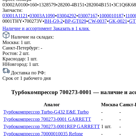
03002A0100
•
160
•
1328579
•
28200-4B151
•
282004B151
•
3C1Q6K6
Запчасти:
03001A1121
•
03003A1090
•
03004292
•
03007167
•
1000010187
•
1100
0001THY
•
700273V
•
BH-G9-2
•
BP-GT029
•
CW-0037
•
GK-0021
•
GT
Наличие и ассортимент
Заказать в 1 клик
Наличие на складах:
Москва:
1 шт.
Санкт-Петербург:
-
Ростов:
2 шт.
Краснодар:
1 шт.
ННовгород:
1 шт.
Доставка по РФ:
Срок
от 1 рабочего дня
Турбокомпрессор 700273-0001 — наличие и а
Аналог
Москва
Санкт-
Турбокомпрессор Turbo-G432 E&E Turbo
-
-
Турбокомпрессор 700273-0001 GARRETT
-
-
Турбокомпрессор 700273-0001REP GARRETT
1 шт.
-
Турбокомпрессор 70000010035 Refone
-
-