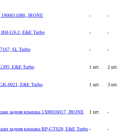
 1900011080, JRONE
-
-
 BH-G9-2, E&E Turbo
-
-
7167, SL Turbo
-
-
G395, E&E Turbo
1 шт.
2 шт.
GK-0021, E&E Turbo
1 шт.
3 шт.
ран задняя крышка 1300016017, JRONE
1 шт.
-
ран задняя крышка BP-GT029, E&E Turbo
-
-