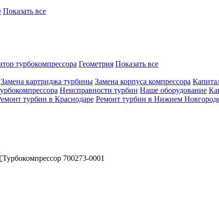
O
Показать все
атор турбокомпрессора
Геометрия
Показать все
Замена картриджа турбины
Замена корпуса компрессора
Капита
турбокомпрессора
Неисправности турбин
Наше оборудование
Ка
Ремонт турбин в Краснодаре
Ремонт турбин в Нижнем Новгород
T
Турбокомпрессор 700273-0001