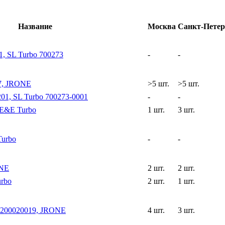
Название
Москва
Санкт-Петер
, SL Turbo 700273
-
-
7, JRONE
>5 шт.
>5 шт.
01, SL Turbo 700273-0001
-
-
 E&E Turbo
1 шт.
3 шт.
Turbo
-
-
ONE
2 шт.
2 шт.
rbo
2 шт.
1 шт.
1200020019, JRONE
4 шт.
3 шт.