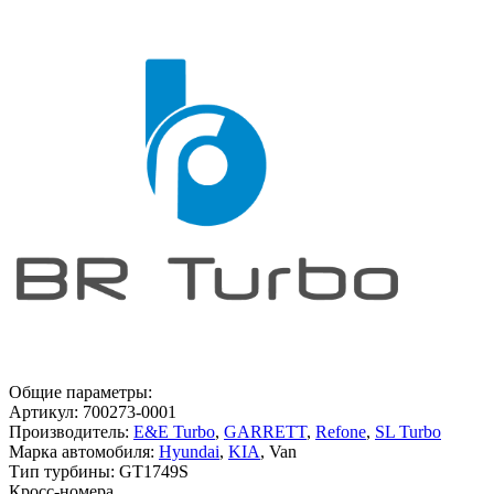
Общие параметры:
Артикул:
700273-0001
Производитель:
E&E Turbo
,
GARRETT
,
Refone
,
SL Turbo
Марка автомобиля:
Hyundai
,
KIA
, Van
Тип турбины:
GT1749S
Кросс-номера