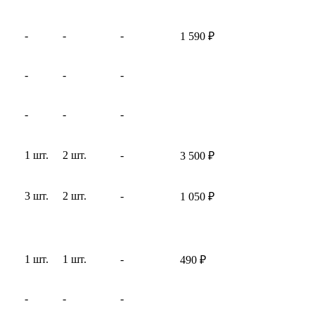
-
-
-
1 590
₽
-
-
-
-
-
-
1 шт.
2 шт.
-
3 500
₽
3 шт.
2 шт.
-
1 050
₽
1 шт.
1 шт.
-
490
₽
-
-
-