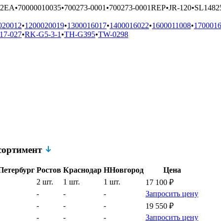
82EA
•
70000010035
•
700273-0001
•
700273-0001REP
•
JR-120
•
SL1482
020012
•
1200020019
•
1300016017
•
1400016022
•
1600011008
•
170001
17-027
•
RK-G5-3-1
•
TH-G395
•
TW-0298
ссортимент
Петербург
Ростов
Краснодар
ННовгород
Цена
2 шт.
1 шт.
1 шт.
17 100
₽
-
-
-
Запросить цену
-
-
-
19 550
₽
-
-
-
Запросить цену