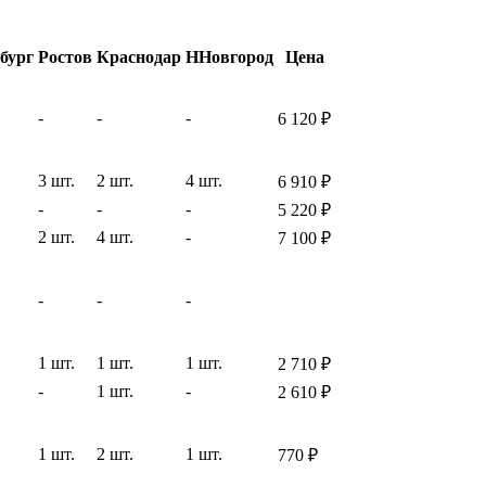
бург
Ростов
Краснодар
ННовгород
Цена
-
-
-
6 120
₽
3 шт.
2 шт.
4 шт.
6 910
₽
-
-
-
5 220
₽
2 шт.
4 шт.
-
7 100
₽
-
-
-
1 шт.
1 шт.
1 шт.
2 710
₽
-
1 шт.
-
2 610
₽
1 шт.
2 шт.
1 шт.
770
₽