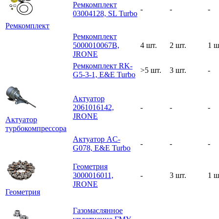
Ремкомплект
-
-
-
03004128, SL Turbo
Ремкомплект
Ремкомплект
5000010067B,
4 шт.
2 шт.
1 ш
JRONE
Ремкомплект RK-
>5 шт.
3 шт.
-
G5-3-1, E&E Turbo
Актуатор
2061016142,
-
-
-
JRONE
Актуатор
турбокомпрессора
Актуатор AC-
-
-
-
G078, E&E Turbo
Геометрия
3000016011,
-
3 шт.
1 ш
JRONE
Геометрия
Газомаслянное