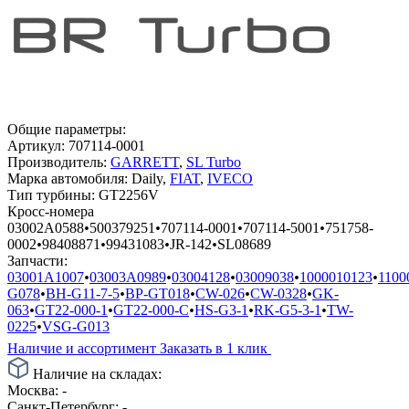
Общие параметры:
Артикул:
707114-0001
Производитель:
GARRETT
,
SL Turbo
Марка автомобиля:
Daily,
FIAT
,
IVECO
Тип турбины:
GT2256V
Кросс-номера
03002A0588
•
500379251
•
707114-0001
•
707114-5001
•
751758-
0002
•
98408871
•
99431083
•
JR-142
•
SL08689
Запчасти:
03001A1007
•
03003A0989
•
03004128
•
03009038
•
1000010123
•
1100
G078
•
BH-G11-7-5
•
BP-GT018
•
CW-026
•
CW-0328
•
GK-
063
•
GT22-000-1
•
GT22-000-C
•
HS-G3-1
•
RK-G5-3-1
•
TW-
0225
•
VSG-G013
Наличие и ассортимент
Заказать в 1 клик
Наличие на складах:
Москва:
-
Санкт-Петербург:
-