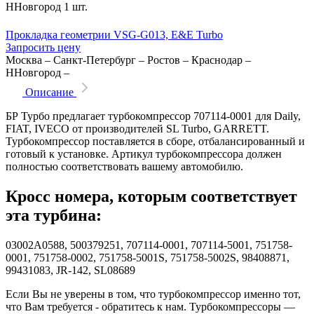
ННовгород
1 шт.
Прокладка геометрии VSG-G013, E&E Turbo
Запросить цену
Москва
–
Санкт-Петербург
–
Ростов
–
Краснодар
–
ННовгород
–
Описание
БР Турбо предлагает турбокомпрессор 707114-0001 для Daily,
FIAT, IVECO от производителей SL Turbo, GARRETT.
Турбокомпрессор поставляется в сборе, отбалансированный и
готовый к установке. Артикул турбокомпрессора должен
полностью соответствовать вашему автомобилю.
Кросс номера, которым соответствует
эта турбина:
03002A0588, 500379251, 707114-0001, 707114-5001, 751758-
0001, 751758-0002, 751758-5001S, 751758-5002S, 98408871,
99431083, JR-142, SL08689
Если Вы не уверены в том, что турбокомпрессор именно тот,
что Вам требуется - обратитесь к нам. Турбокомпрессоры —