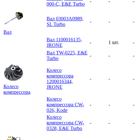
-
-
-
000-C, E&E Turbo
Вал 03003A0989,
-
-
-
SL Turbo
Вал
Вал 1100016135,
-
1 шт.
-
JRONE
Вал TW-0225, E&E
-
-
-
Turbo
Колесо
компрессора
-
-
-
1200016344,
Колесо
JRONE
компрессора
Колесо
компрессора CW-
-
-
-
026, Kode
Колесо
компрессора CW-
-
-
-
0328, E&E Turbo