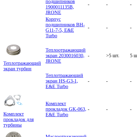
подшипников
-
-
-
1900011135B,
JRONE
Корпус
подшипников BH-
-
-
-
G11-7-5, E&E
Turbo
Теплоотражающий
экран 2030016030,
-
>5 шт.
5 ш
JRONE
Теплотражающий
экран турбин
Теплотражающий
экран HS-G3-1,
-
-
-
E&E Turbo
Комплект
прокладок GK-063,
-
-
-
Комплект
E&E Turbo
прокладок для
турбины
Маслоотражающий