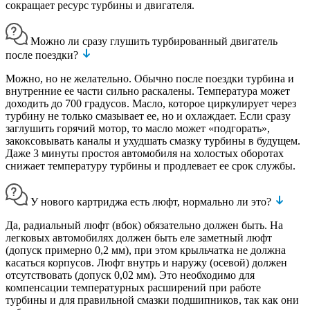
сокращает ресурс турбины и двигателя.
Можно ли сразу глушить турбированный двигатель
после поездки?
Можно, но не желательно. Обычно после поездки турбина и
внутренние ее части сильно раскалены. Температура может
доходить до 700 градусов. Масло, которое циркулирует через
турбину не только смазывает ее, но и охлаждает. Если сразу
заглушить горячий мотор, то масло может «подгорать»,
закоксовывать каналы и ухудшать смазку турбины в будущем.
Даже 3 минуты простоя автомобиля на холостых оборотах
снижает температуру турбины и продлевает ее срок службы.
У нового картриджа есть люфт, нормально ли это?
Да, радиальный люфт (вбок) обязательно должен быть. На
легковых автомобилях должен быть еле заметный люфт
(допуск примерно 0,2 мм), при этом крыльчатка не должна
касаться корпусов. Люфт внутрь и наружу (осевой) должен
отсутствовать (допуск 0,02 мм). Это необходимо для
компенсации температурных расширений при работе
турбины и для правильной смазки подшипников, так как они