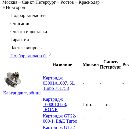
Москва
–
Санкт-Петербург
–
Ростов
–
Краснодар
–
ННовгород
–
Подбор запчастей
Описание
Оплата и доставка
Гарантии
Частые вопросы
Подбор запчастей
Санкт-
Название
Москва
Ро
Петербург
Картридж
03001A1007, SL
-
-
-
Turbo 751758
Картридж турбины
Картридж
1000010123,
1 шт.
1 шт.
-
JRONE
Картридж GT22-
-
-
-
000-1, E&E Turbo
Картридж GT22-