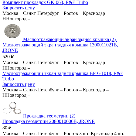
Комплект прокладок GK-063, E&E Turbo
Запросить цену
Москва
–
Санкт-Петербург
–
Ростов
–
Краснодар
–
ННовгород
–
Маслоотражающий экран задняя крышка (2)
Маслоотражающий экран задняя крышка 1300011021B,
JRONE
520
₽
Москва
–
Санкт-Петербург
–
Ростов
–
Краснодар
–
ННовгород
–
Маслоотражающий экран задняя крышка BP-GT018, E&E
Turbo
Запросить цену
Москва
–
Санкт-Петербург
–
Ростов
–
Краснодар
–
ННовгород
–
Прокладка геометрии (2)
Прокладка геометрии 2080010006B, JRONE
80
₽
Москва
–
Санкт-Петербург
–
Ростов
3 шт.
Краснодар
4 шт.