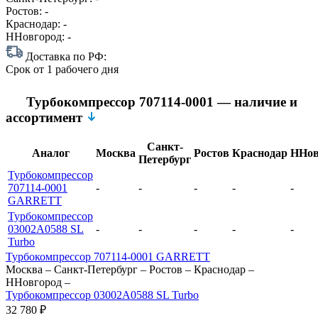
Ростов:
-
Краснодар:
-
ННовгород:
-
Доставка по РФ:
Срок
от 1 рабочего дня
Турбокомпрессор 707114-0001 — наличие и
ассортимент
Санкт-
Аналог
Москва
Ростов
Краснодар
ННов
Петербург
Турбокомпрессор
707114-0001
-
-
-
-
-
GARRETT
Турбокомпрессор
03002A0588 SL
-
-
-
-
-
Turbo
Турбокомпрессор 707114-0001 GARRETT
Москва
–
Санкт-Петербург
–
Ростов
–
Краснодар
–
ННовгород
–
Турбокомпрессор 03002A0588 SL Turbo
32 780
₽