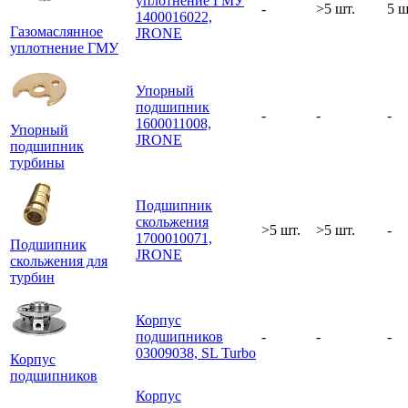
уплотнение ГМУ
-
>5 шт.
5 ш
1400016022,
Газомаслянное
JRONE
уплотнение ГМУ
Упорный
подшипник
-
-
-
1600011008,
Упорный
JRONE
подшипник
турбины
Подшипник
скольжения
>5 шт.
>5 шт.
-
1700010071,
Подшипник
JRONE
скольжения для
турбин
Корпус
подшипников
-
-
-
03009038, SL Turbo
Корпус
подшипников
Корпус