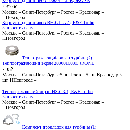
Корпус подшипников 1900011135B, JRONE
2 350
₽
Москва
–
Санкт-Петербург
–
Ростов
–
Краснодар
–
ННовгород
–
Корпус подшипников BH-G11-7-5, E&E Turbo
Запросить цену
Москва
–
Санкт-Петербург
–
Ростов
–
Краснодар
–
ННовгород
–
Теплотражающий экран турбин (2)
Теплоотражающий экран 2030016030, JRONE
710
₽
Москва
–
Санкт-Петербург
>5 шт.
Ростов
5 шт.
Краснодар
3
шт.
ННовгород
–
Теплотражающий экран HS-G3-1, E&E Turbo
Запросить цену
Москва
–
Санкт-Петербург
–
Ростов
–
Краснодар
–
ННовгород
–
Комплект прокладок для турбины (1)