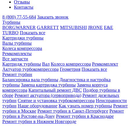
Отзывы
Контакты
8 (800) 77-55-684
Заказать звонок
Турбины
BORGWARNER
GARRETT
MITSUBISHI
JRONE
E&E
TURBO
Показать все
Картриджи турбины
Валы турбины
Колеса компрессора
Ремкомплекты
Все запчасти
Картридж турбины
Вал
Колесо компрессора
Ремкомплект
Актуатор турбокомпрессора
Геометрия
Показать все
Ремонт турбин
Балансировка вала турбины
Диагностика и настройка
турбины
Замена картриджа турбины
Замена корпуса
компрессора
Капитальный ремонт ДВС
Подбор турбины в
сборе
Ремонт актуатора (сервопривода)
Ремонт дизельных
турбин
Снятие и установка турбокомпрессора
Неисправности
турбин
Наше оборудование
Как узнать номер турбины
Ремонт
турбин в Москве
Ремонт турбин в Санкт-Петербурге
Ремонт
турбин в Ростове-на-Дону
Ремонт турбин в Краснодаре
Ремонт турбин в Нижнем Новгороде