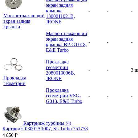
экран задняя
крышка
-
-
-
Маслоотражающий
1300011021B,
экран задняя
JRONE
крышка
Маслоотражающий
экран задняя
-
-
-
крышка BP-GT018,
E&E Turbo
Прокладка
геометрии
-
-
3 ш
2080010006B,
Прокладка
JRONE
геометрии
Прокладка
геометрии VSG-
-
-
-
G013, E&E Turbo
Картридж турбины (4)
Картридж 03001A1007, SL Turbo 751758
4 850
₽