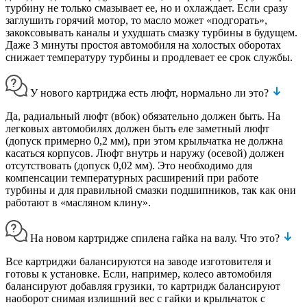
турбину не только смазывает ее, но и охлаждает. Если сразу
заглушить горячий мотор, то масло может «подгорать»,
закоксовывать каналы и ухудшать смазку турбины в будущем.
Даже 3 минуты простоя автомобиля на холостых оборотах
снижает температуру турбины и продлевает ее срок службы.
У нового картриджа есть люфт, нормально ли это?
Да, радиальный люфт (вбок) обязательно должен быть. На
легковых автомобилях должен быть еле заметный люфт
(допуск примерно 0,2 мм), при этом крыльчатка не должна
касаться корпусов. Люфт внутрь и наружу (осевой) должен
отсутствовать (допуск 0,02 мм). Это необходимо для
компенсации температурных расширений при работе
турбины и для правильной смазки подшипников, так как они
работают в «масляном клину».
На новом картридже спилена гайка на валу. Что это?
Все картриджи балансируются на заводе изготовителя и
готовы к установке. Если, например, колесо автомобиля
балансируют добавляя грузики, то картридж балансируют
наоборот снимая излишний вес с гайки и крыльчаток с