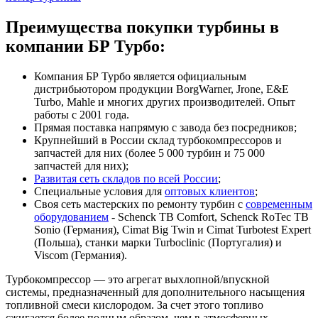
Преимущества покупки турбины в
компании БР Турбо:
Компания БР Турбо является официальным
дистрибьютором продукции BorgWarner, Jrone, E&E
Turbo, Mahle и многих других производителей. Опыт
работы с 2001 года.
Прямая поставка напрямую с завода без посредников;
Крупнейший в России склад турбокомпрессоров и
запчастей для них (более 5 000 турбин и 75 000
запчастей для них);
Развитая сеть складов по всей России
;
Специальные условия для
оптовых клиентов
;
Своя сеть мастерских по ремонту турбин с
современным
оборудованием
- Schenck TB Comfort, Schenck RoTec TB
Sonio (Германия), Cimat Big Twin и Cimat Turbotest Expert
(Польша), станки марки Turboclinic (Португалия) и
Viscom (Германия).
Турбокомпрессор — это агрегат выхлопной/впускной
системы, предназначенный для дополнительного насыщения
топливной смеси кислородом. За счет этого топливо
сжигается более полным образом, чем в атмосферных