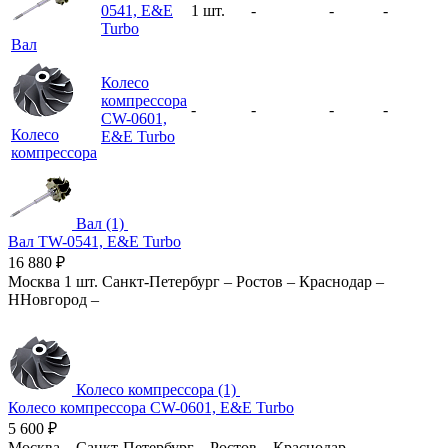
0541, E&E
1 шт.
-
-
-
Turbo
Вал
Колесо
компрессора
-
-
-
-
CW-0601,
Колесо
E&E Turbo
компрессора
Вал (1)
Вал TW-0541, E&E Turbo
16 880
₽
Москва
1 шт.
Санкт-Петербург
–
Ростов
–
Краснодар
–
ННовгород
–
Колесо компрессора (1)
Колесо компрессора CW-0601, E&E Turbo
5 600
₽
Москва
–
Санкт-Петербург
–
Ростов
–
Краснодар
–