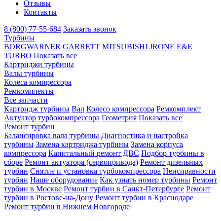
Отзывы
Контакты
8 (800) 77-55-684
Заказать звонок
Турбины
BORGWARNER
GARRETT
MITSUBISHI
JRONE
E&E
TURBO
Показать все
Картриджи турбины
Валы турбины
Колеса компрессора
Ремкомплекты
Все запчасти
Картридж турбины
Вал
Колесо компрессора
Ремкомплект
Актуатор турбокомпрессора
Геометрия
Показать все
Ремонт турбин
Балансировка вала турбины
Диагностика и настройка
турбины
Замена картриджа турбины
Замена корпуса
компрессора
Капитальный ремонт ДВС
Подбор турбины в
сборе
Ремонт актуатора (сервопривода)
Ремонт дизельных
турбин
Снятие и установка турбокомпрессора
Неисправности
турбин
Наше оборудование
Как узнать номер турбины
Ремонт
турбин в Москве
Ремонт турбин в Санкт-Петербурге
Ремонт
турбин в Ростове-на-Дону
Ремонт турбин в Краснодаре
Ремонт турбин в Нижнем Новгороде