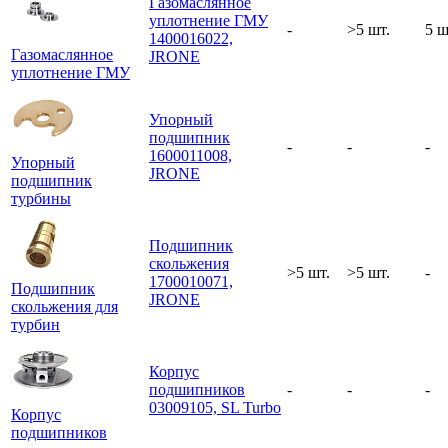
Газомаслянное
уплотнение ГМУ
-
>5 шт.
5 ш
1400016022,
Газомаслянное
JRONE
уплотнение ГМУ
Упорный
подшипник
-
-
-
1600011008,
Упорный
JRONE
подшипник
турбины
Подшипник
скольжения
>5 шт.
>5 шт.
-
1700010071,
Подшипник
JRONE
скольжения для
турбин
Корпус
подшипников
-
-
-
03009105, SL Turbo
Корпус
подшипников