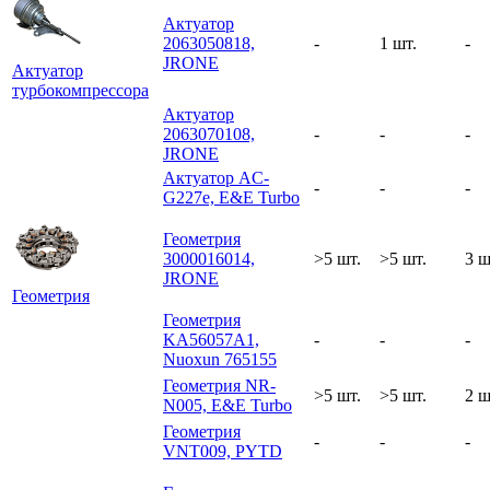
Актуатор
2063050818,
-
1 шт.
-
JRONE
Актуатор
турбокомпрессора
Актуатор
2063070108,
-
-
-
JRONE
Актуатор AC-
-
-
-
G227e, E&E Turbo
Геометрия
3000016014,
>5 шт.
>5 шт.
3 ш
JRONE
Геометрия
Геометрия
KA56057A1,
-
-
-
Nuoxun 765155
Геометрия NR-
>5 шт.
>5 шт.
2 ш
N005, E&E Turbo
Геометрия
-
-
-
VNT009, PYTD