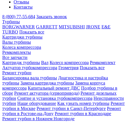
Отзывы
Контакты
8 (800) 77-55-684
Заказать звонок
Турбины
BORGWARNER
GARRETT
MITSUBISHI
JRONE
E&E
TURBO
Показать все
Картриджи турбины
Валы турбины
Колеса компрессора
Ремкомплекты
Все запчасти
Картридж турбины
Вал
Колесо компрессора
Ремкомплект
Актуатор турбокомпрессора
Геометрия
Показать все
Ремонт турбин
Балансировка вала турбины
Диагностика и настройка
турбины
Замена картриджа турбины
Замена корпуса
компрессора
Капитальный ремонт ДВС
Подбор турбины в
сборе
Ремонт актуатора (сервопривода)
Ремонт дизельных
турбин
Снятие и установка турбокомпрессора
Неисправности
турбин
Наше оборудование
Как узнать номер турбины
Ремонт
турбин в Москве
Ремонт турбин в Санкт-Петербурге
Ремонт
турбин в Ростове-на-Дону
Ремонт турбин в Краснодаре
Ремонт турбин в Нижнем Новгороде