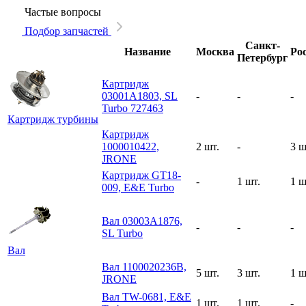
Частые вопросы
Подбор запчастей
Санкт-
Название
Москва
Ро
Петербург
Картридж
03001A1803, SL
-
-
-
Turbo 727463
Картридж турбины
Картридж
1000010422,
2 шт.
-
3 ш
JRONE
Картридж GT18-
-
1 шт.
1 ш
009, E&E Turbo
Вал 03003A1876,
-
-
-
SL Turbo
Вал
Вал 1100020236B,
5 шт.
3 шт.
1 ш
JRONE
Вал TW-0681, E&E
1 шт.
1 шт.
-