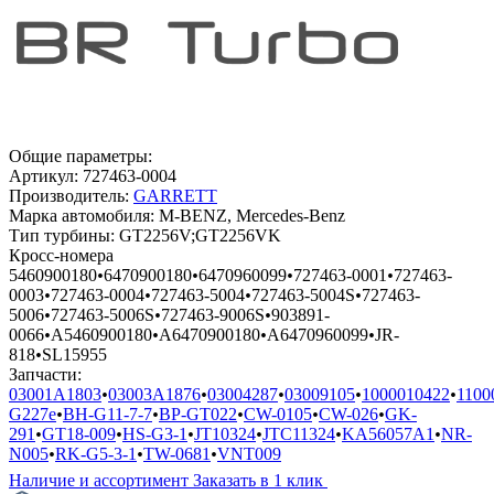
Общие параметры:
Артикул:
727463-0004
Производитель:
GARRETT
Марка автомобиля:
M-BENZ, Mercedes-Benz
Тип турбины:
GT2256V;GT2256VK
Кросс-номера
5460900180
•
6470900180
•
6470960099
•
727463-0001
•
727463-
0003
•
727463-0004
•
727463-5004
•
727463-5004S
•
727463-
5006
•
727463-5006S
•
727463-9006S
•
903891-
0066
•
A5460900180
•
A6470900180
•
A6470960099
•
JR-
818
•
SL15955
Запчасти:
03001A1803
•
03003A1876
•
03004287
•
03009105
•
1000010422
•
1100
G227e
•
BH-G11-7-7
•
BP-GT022
•
CW-0105
•
CW-026
•
GK-
291
•
GT18-009
•
HS-G3-1
•
JT10324
•
JTC11324
•
KA56057A1
•
NR-
N005
•
RK-G5-3-1
•
TW-0681
•
VNT009
Наличие и ассортимент
Заказать в 1 клик