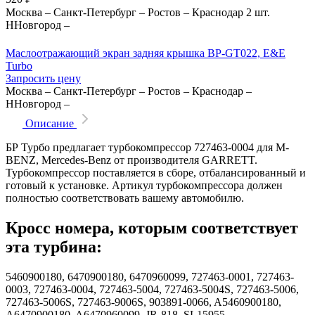
Москва
–
Санкт-Петербург
–
Ростов
–
Краснодар
2 шт.
ННовгород
–
Маслоотражающий экран задняя крышка BP-GT022, E&E
Turbo
Запросить цену
Москва
–
Санкт-Петербург
–
Ростов
–
Краснодар
–
ННовгород
–
Описание
БР Турбо предлагает турбокомпрессор 727463-0004 для M-
BENZ, Mercedes-Benz от производителя GARRETT.
Турбокомпрессор поставляется в сборе, отбалансированный и
готовый к установке. Артикул турбокомпрессора должен
полностью соответствовать вашему автомобилю.
Кросс номера, которым соответствует
эта турбина:
5460900180, 6470900180, 6470960099, 727463-0001, 727463-
0003, 727463-0004, 727463-5004, 727463-5004S, 727463-5006,
727463-5006S, 727463-9006S, 903891-0066, A5460900180,
A6470900180, A6470960099, JR-818, SL15955