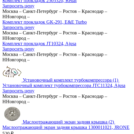
Комплект прокладок 2505320, Redat
Запросить цену
Москва
–
Санкт-Петербург
–
Ростов
–
Краснодар
–
ННовгород
–
Комплект прокладок GK-291, E&E Turbo
Запросить цену
Москва
–
Санкт-Петербург
–
Ростов
–
Краснодар
–
ННовгород
–
Комплект прокладок JT10324, Ajusa
Запросить цену
Москва
–
Санкт-Петербург
–
Ростов
–
Краснодар
–
ННовгород
–
Установочный комплект турбокомпрессора (1)
Установочный комплект турбокомпрессора JTC11324, Ajusa
Запросить цену
Москва
–
Санкт-Петербург
–
Ростов
–
Краснодар
–
ННовгород
–
Маслоотражающий экран задняя крышка (2)
Маслоотражающий экран задняя крышка 1300011021, JRONE
520
₽