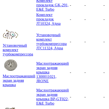
Комплект
прокладок GK-291,
-
-
-
E&E Turbo
Комплект
прокладок
-
-
-
JT10324, Ajusa
Установочный
комплект
-
-
-
турбокомпрессора
Установочный
JTC11324, Ajusa
комплект
турбокомпрессора
Маслоотражающий
экран задняя
крышка
-
-
-
Маслоотражающий
1300011021,
экран задняя
JRONE
крышка
Маслоотражающий
экран задняя
-
-
-
крышка BP-GT022,
E&E Turbo