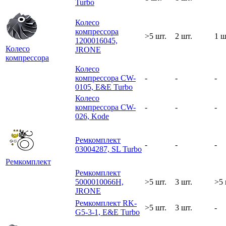
Turbo
Колесо
компрессора
>5 шт.
2 шт.
1 ш
1200016045,
Колесо
JRONE
компрессора
Колесо
компрессора CW-
-
-
-
0105, E&E Turbo
Колесо
компрессора CW-
-
-
-
026, Kode
Ремкомплект
-
-
-
03004287, SL Turbo
Ремкомплект
Ремкомплект
5000010066H,
>5 шт.
3 шт.
>5 
JRONE
Ремкомплект RK-
>5 шт.
3 шт.
-
G5-3-1, E&E Turbo