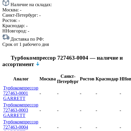
Наличие на складах:
Москва:
-
Санкт-Петербург:
-
Ростов:
-
Краснодар:
-
ННовгород:
-
Доставка по РФ:
Срок
от 1 рабочего дня
Турбокомпрессор 727463-0004 — наличие и
ассортимент
Санкт-
Аналог
Москва
Ростов
Краснодар
ННов
Петербург
Турбокомпрессор
727463-0001
-
-
-
-
-
GARRETT
Турбокомпрессор
727463-0003
-
-
-
-
-
GARRETT
Турбокомпрессор
727463-0004
-
-
-
-
-