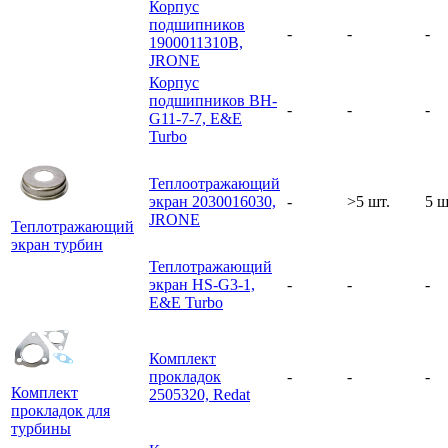
Корпус
подшипников
-
-
-
1900011310B,
JRONE
Корпус
подшипников BH-
-
-
-
G11-7-7, E&E
Turbo
Теплоотражающий
экран 2030016030,
-
>5 шт.
5 ш
JRONE
Теплотражающий
экран турбин
Теплотражающий
экран HS-G3-1,
-
-
-
E&E Turbo
Комплект
прокладок
-
-
-
Комплект
2505320, Redat
прокладок для
турбины