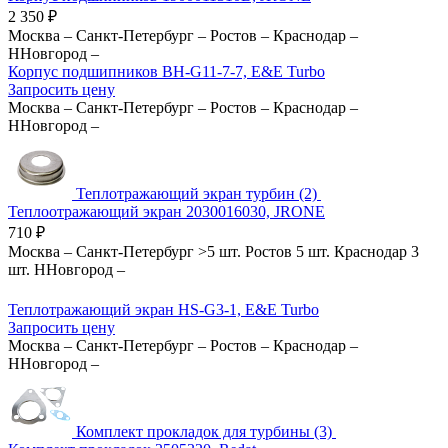
2 350
₽
Москва
–
Санкт-Петербург
–
Ростов
–
Краснодар
–
ННовгород
–
Корпус подшипников BH-G11-7-7, E&E Turbo
Запросить цену
Москва
–
Санкт-Петербург
–
Ростов
–
Краснодар
–
ННовгород
–
Теплотражающий экран турбин (2)
Теплоотражающий экран 2030016030, JRONE
710
₽
Москва
–
Санкт-Петербург
>5 шт.
Ростов
5 шт.
Краснодар
3
шт.
ННовгород
–
Теплотражающий экран HS-G3-1, E&E Turbo
Запросить цену
Москва
–
Санкт-Петербург
–
Ростов
–
Краснодар
–
ННовгород
–
Комплект прокладок для турбины (3)