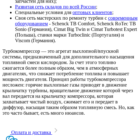
запчастей для них);
Развитая сеть складов по всей России
;
Специальные условия для
оптовых клиентов
;
Своя сеть мастерских по ремонту турбин с
современным
оборудованием
- Schenck TB Comfort, Schenck RoTec TB
Sonio (Германия), Cimat Big Twin и Cimat Turbotest Expert
(Польша), станки марки Turboclinic (Португалия) и
Viscom (Германия).
Турбокомпрессор — это агрегат выхлопной/впускной
системы, предназначенный для дополнительного насыщения
топливной смеси кислородом. За счет этого топливо
сжигается более полным образом, чем в атмосферных
двигателях, что снижает потребление топлива и повышает
мощность двигателя. Принцип работы турбокомпрессора
несложен: горячие выхлопные газы приводят в движение
крыльчатку турбины, вращательное движение которой через
вал передается на крыльчатку компрессора, которая
захватывает чистый воздух, сжимает его и передает в
диффузор, насыщая таким образом топливную смесь. Но, как
это часто бывает, есть много нюансов.
Оплата и доставка