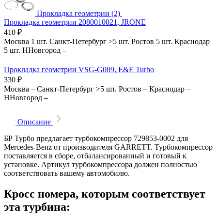
Прокладка геометрии (2)
Прокладка геометрии 2080010021, JRONE
410
₽
Москва
1 шт.
Санкт-Петербург
>5 шт.
Ростов
5 шт.
Краснодар
5 шт.
ННовгород
–
Прокладка геометрии VSG-G009, E&E Turbo
330
₽
Москва
–
Санкт-Петербург
>5 шт.
Ростов
–
Краснодар
–
ННовгород
–
Описание
БР Турбо предлагает турбокомпрессор 729853-0002 для
Mercedes-Benz от производителя GARRETT. Турбокомпрессор
поставляется в сборе, отбалансированный и готовый к
установке. Артикул турбокомпрессора должен полностью
соответствовать вашему автомобилю.
Кросс номера, которым соответствует
эта турбина: