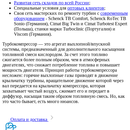
Развитая сеть складов по всей России
;
Специальные условия для
оптовых клиентов
;
Своя сеть мастерских по ремонту турбин с
современным
оборудованием
- Schenck TB Comfort, Schenck RoTec TB
Sonio (Германия), Cimat Big Twin и Cimat Turbotest Expert
(Польша), станки марки Turboclinic (Португалия) и
Viscom (Германия).
Турбокомпрессор — это агрегат выхлопной/впускной
системы, предназначенный для дополнительного насыщения
топливной смеси кислородом. За счет этого топливо
сжигается более полным образом, чем в атмосферных
двигателях, что снижает потребление топлива и повышает
мощность двигателя. Принцип работы турбокомпрессора
несложен: горячие выхлопные газы приводят в движение
крыльчатку турбины, вращательное движение которой через
вал передается на крыльчатку компрессора, которая
захватывает чистый воздух, сжимает его и передает в
диффузор, насыщая таким образом топливную смесь. Но, как
это часто бывает, есть много нюансов.
Оплата и доставка