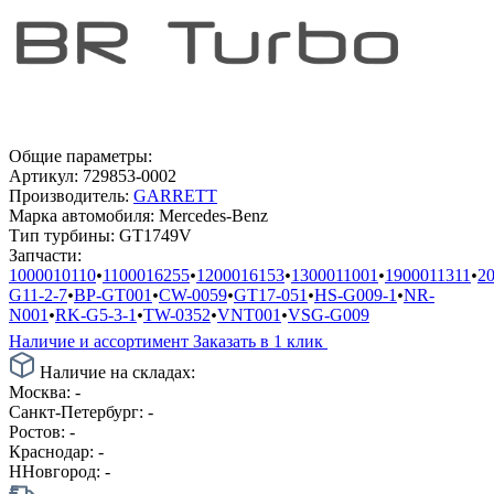
Общие параметры:
Артикул:
729853-0002
Производитель:
GARRETT
Марка автомобиля:
Mercedes-Benz
Тип турбины:
GT1749V
Запчасти:
1000010110
•
1100016255
•
1200016153
•
1300011001
•
1900011311
•
2
G11-2-7
•
BP-GT001
•
CW-0059
•
GT17-051
•
HS-G009-1
•
NR-
N001
•
RK-G5-3-1
•
TW-0352
•
VNT001
•
VSG-G009
Наличие и ассортимент
Заказать в 1 клик
Наличие на складах:
Москва:
-
Санкт-Петербург:
-
Ростов:
-
Краснодар:
-
ННовгород:
-