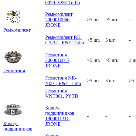
0059, E&E Turbo
Ремкомплект
5000010066,
>5 шт.
>5 шт.
-
JRONE
Ремкомплект
Ремкомплект RK-
>5 шт.
3 шт.
-
G5-3-1, E&E Turbo
Геометрия
3000016017,
>5 шт.
>5 шт.
3 ш
JRONE
Геометрия
Геометрия NR-
>5 шт.
3 шт.
>5 
N001, E&E Turbo
Геометрия
-
-
-
VNT001, PYTD
Корпус
подшипников
-
-
-
1900011311,
Корпус
JRONE
подшипников
Корпус