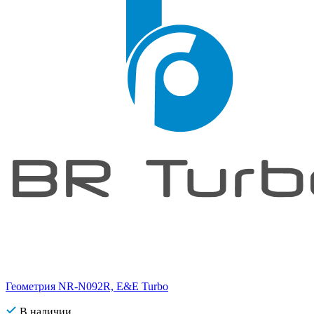
Геометрия NR-N092R, E&E Turbo
В наличии