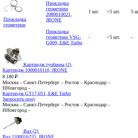
Прокладка
геометрии
1 шт.
>5 шт.
5 ш
2080010021,
Прокладка
JRONE
геометрии
Прокладка
геометрии VSG-
-
>5 шт.
-
G009, E&E Turbo
Картридж турбины (2)
Картридж 1000010110, JRONE
8 180
₽
Москва
–
Санкт-Петербург
–
Ростов
–
Краснодар
–
ННовгород
–
Картридж GT17-051, E&E Turbo
Запросить цену
Москва
–
Санкт-Петербург
–
Ростов
–
Краснодар
–
ННовгород
–
Вал (2)
Вал 1100016255, JRONE