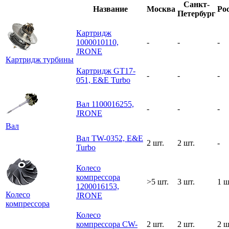
Санкт-
Название
Москва
Ро
Петербург
Картридж
1000010110,
-
-
-
JRONE
Картридж турбины
Картридж GT17-
-
-
-
051, E&E Turbo
Вал 1100016255,
-
-
-
JRONE
Вал
Вал TW-0352, E&E
2 шт.
2 шт.
-
Turbo
Колесо
компрессора
>5 шт.
3 шт.
1 ш
1200016153,
Колесо
JRONE
компрессора
Колесо
компрессора CW-
2 шт.
2 шт.
2 ш