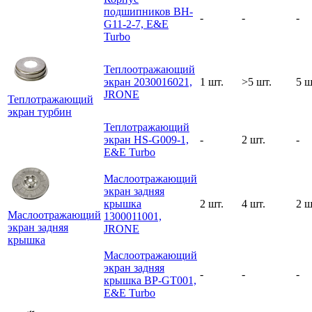
подшипников BH-
-
-
-
G11-2-7, E&E
Turbo
Теплоотражающий
экран 2030016021,
1 шт.
>5 шт.
5 ш
JRONE
Теплотражающий
экран турбин
Теплотражающий
экран HS-G009-1,
-
2 шт.
-
E&E Turbo
Маслоотражающий
экран задняя
крышка
2 шт.
4 шт.
2 ш
Маслоотражающий
1300011001,
экран задняя
JRONE
крышка
Маслоотражающий
экран задняя
-
-
-
крышка BP-GT001,
E&E Turbo