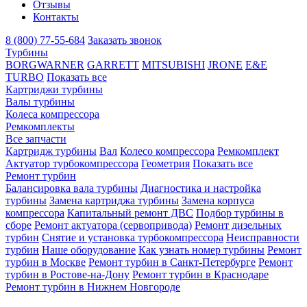
Отзывы
Контакты
8 (800) 77-55-684
Заказать звонок
Турбины
BORGWARNER
GARRETT
MITSUBISHI
JRONE
E&E
TURBO
Показать все
Картриджи турбины
Валы турбины
Колеса компрессора
Ремкомплекты
Все запчасти
Картридж турбины
Вал
Колесо компрессора
Ремкомплект
Актуатор турбокомпрессора
Геометрия
Показать все
Ремонт турбин
Балансировка вала турбины
Диагностика и настройка
турбины
Замена картриджа турбины
Замена корпуса
компрессора
Капитальный ремонт ДВС
Подбор турбины в
сборе
Ремонт актуатора (сервопривода)
Ремонт дизельных
турбин
Снятие и установка турбокомпрессора
Неисправности
турбин
Наше оборудование
Как узнать номер турбины
Ремонт
турбин в Москве
Ремонт турбин в Санкт-Петербурге
Ремонт
турбин в Ростове-на-Дону
Ремонт турбин в Краснодаре
Ремонт турбин в Нижнем Новгороде