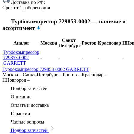
Доставка по РФ:
Срок
от 1 рабочего дня
Турбокомпрессор 729853-0002 — наличие и
ассортимент
Санкт-
Аналог
Москва
Ростов
Краснодар
ННов
Петербург
Турбокомпрессор
729853-0002
-
-
-
-
-
GARRETT
Турбокомпрессор 729853-0002 GARRETT
Москва
–
Санкт-Петербург
–
Ростов
–
Краснодар
–
ННовгород
–
Подбор запчастей
Описание
Оплата и доставка
Гарантии
Частые вопросы
Подбор запчастей