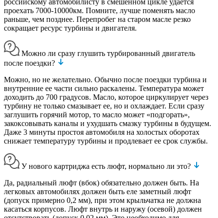
российскому автомобилисту в смешенном цикле удается
проехать 7000-10000км. Помните, лучше поменять масло
раньше, чем позднее. Перепробег на старом масле резко
сокращает ресурс турбины и двигателя.
Можно ли сразу глушить турбированный двигатель
после поездки?
Можно, но не желательно. Обычно после поездки турбина и
внутренние ее части сильно раскалены. Температура может
доходить до 700 градусов. Масло, которое циркулирует через
турбину не только смазывает ее, но и охлаждает. Если сразу
заглушить горячий мотор, то масло может «подгорать»,
закоксовывать каналы и ухудшать смазку турбины в будущем.
Даже 3 минуты простоя автомобиля на холостых оборотах
снижает температуру турбины и продлевает ее срок службы.
У нового картриджа есть люфт, нормально ли это?
Да, радиальный люфт (вбок) обязательно должен быть. На
легковых автомобилях должен быть еле заметный люфт
(допуск примерно 0,2 мм), при этом крыльчатка не должна
касаться корпусов. Люфт внутрь и наружу (осевой) должен
отсутствовать (допуск 0,02 мм). Это необходимо для