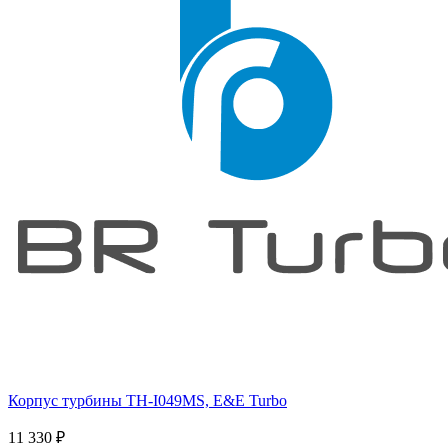
Корпус турбины TH-I049MS, E&E Turbo
11 330
₽