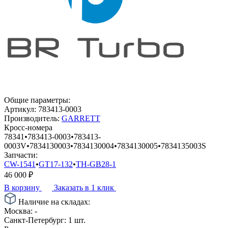
Общие параметры:
Артикул:
783413-0003
Производитель:
GARRETT
Кросс-номера
78341
•
783413-0003
•
783413-
0003V
•
7834130003
•
7834130004
•
7834130005
•
7834135003S
Запчасти:
CW-1541
•
GT17-132
•
TH-GB28-1
46 000
₽
В корзину
Заказать в 1 клик
Наличие на складах:
Москва:
-
Санкт-Петербург:
1 шт.