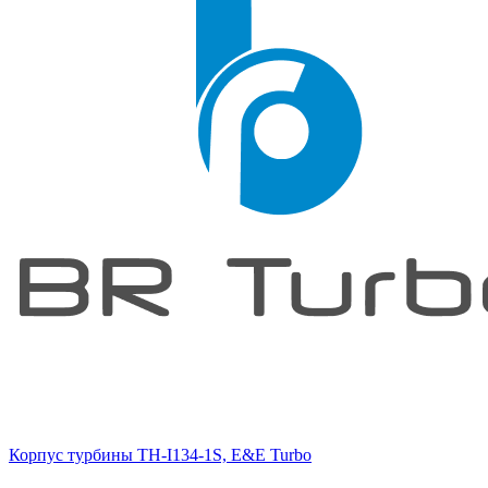
Корпус турбины TH-I134-1S, E&E Turbo