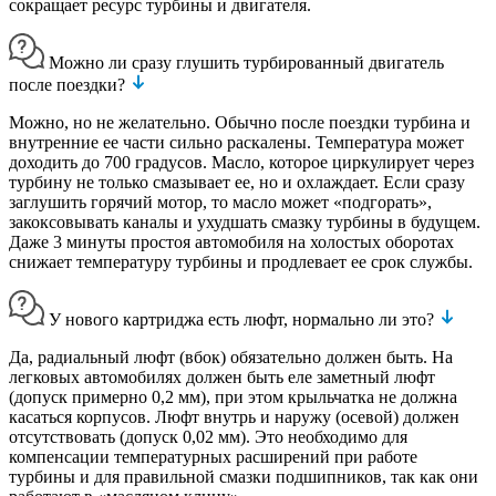
сокращает ресурс турбины и двигателя.
Можно ли сразу глушить турбированный двигатель
после поездки?
Можно, но не желательно. Обычно после поездки турбина и
внутренние ее части сильно раскалены. Температура может
доходить до 700 градусов. Масло, которое циркулирует через
турбину не только смазывает ее, но и охлаждает. Если сразу
заглушить горячий мотор, то масло может «подгорать»,
закоксовывать каналы и ухудшать смазку турбины в будущем.
Даже 3 минуты простоя автомобиля на холостых оборотах
снижает температуру турбины и продлевает ее срок службы.
У нового картриджа есть люфт, нормально ли это?
Да, радиальный люфт (вбок) обязательно должен быть. На
легковых автомобилях должен быть еле заметный люфт
(допуск примерно 0,2 мм), при этом крыльчатка не должна
касаться корпусов. Люфт внутрь и наружу (осевой) должен
отсутствовать (допуск 0,02 мм). Это необходимо для
компенсации температурных расширений при работе
турбины и для правильной смазки подшипников, так как они