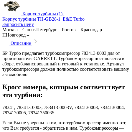
Корпус турбины (1)
Корпус турбины TH-GB28-1, E&E Turbo
Запросить цену
Москва
–
Санкт-Петербург
–
Ростов
–
Краснодар
–
ННовгород
–
Описание
БР Турбо предлагает турбокомпрессор 783413-0003 для от
производителя GARRETT. Турбокомпрессор поставляется в
сборе, отбалансированный и готовый к установке. Артикул
турбокомпрессора должен полностью соответствовать вашему
автомобилю.
Кросс номера, которым соответствует
эта турбина:
78341, 783413-0003, 783413-0003V, 7834130003, 7834130004,
7834130005, 7834135003S
Если Вы не уверены в том, что турбокомпрессор именно тот,
что Вам требуется - обратитесь к нам. Турбокомпрессоры —