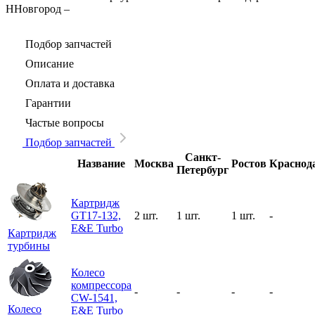
ННовгород
–
Подбор запчастей
Описание
Оплата и доставка
Гарантии
Частые вопросы
Подбор запчастей
Санкт-
Название
Москва
Ростов
Краснод
Петербург
Картридж
GT17-132,
2 шт.
1 шт.
1 шт.
-
E&E Turbo
Картридж
турбины
Колесо
компрессора
-
-
-
-
CW-1541,
Колесо
E&E Turbo