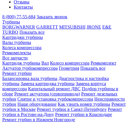
Отзывы
Контакты
8 (800) 77-55-684
Заказать звонок
Турбины
BORGWARNER
GARRETT
MITSUBISHI
JRONE
E&E
TURBO
Показать все
Картриджи турбины
Валы турбины
Колеса компрессора
Ремкомплекты
Все запчасти
Картридж турбины
Вал
Колесо компрессора
Ремкомплект
Актуатор турбокомпрессора
Геометрия
Показать все
Ремонт турбин
Балансировка вала турбины
Диагностика и настройка
турбины
Замена картриджа турбины
Замена корпуса
компрессора
Капитальный ремонт ДВС
Подбор турбины в
сборе
Ремонт актуатора (сервопривода)
Ремонт дизельных
турбин
Снятие и установка турбокомпрессора
Неисправности
турбин
Наше оборудование
Как узнать номер турбины
Ремонт
турбин в Москве
Ремонт турбин в Санкт-Петербурге
Ремонт
турбин в Ростове-на-Дону
Ремонт турбин в Краснодаре
Ремонт турбин в Нижнем Новгороде