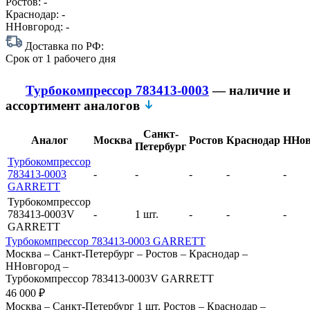
Ростов:
-
Краснодар:
-
ННовгород:
-
Доставка по РФ:
Срок
от 1 рабочего дня
Турбокомпрессор 783413-0003
— наличие и
ассортимент аналогов
Санкт-
Аналог
Москва
Ростов
Краснодар
ННов
Петербург
Турбокомпрессор
783413-0003
-
-
-
-
-
GARRETT
Турбокомпрессор
783413-0003V
-
1 шт.
-
-
-
GARRETT
Турбокомпрессор 783413-0003 GARRETT
Москва
–
Санкт-Петербург
–
Ростов
–
Краснодар
–
ННовгород
–
Турбокомпрессор 783413-0003V GARRETT
46 000
₽
Москва
–
Санкт-Петербург
1 шт.
Ростов
–
Краснодар
–