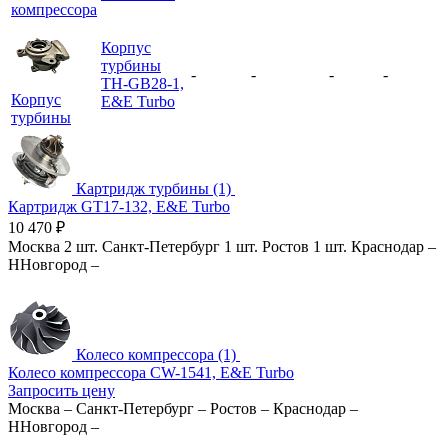
компрессора
Корпус
турбины
-
-
-
-
TH-GB28-1,
Корпус
E&E Turbo
турбины
Картридж турбины (1)
Картридж GT17-132, E&E Turbo
10 470
₽
Москва
2 шт.
Санкт-Петербург
1 шт.
Ростов
1 шт.
Краснодар
–
ННовгород
–
Колесо компрессора (1)
Колесо компрессора CW-1541, E&E Turbo
Запросить цену
Москва
–
Санкт-Петербург
–
Ростов
–
Краснодар
–
ННовгород
–