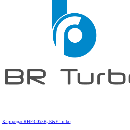
Картридж RHF3-053B, E&E Turbo