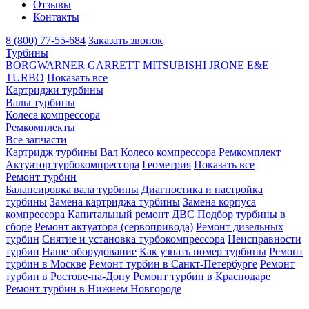
Отзывы
Контакты
8 (800) 77-55-684
Заказать звонок
Турбины
BORGWARNER
GARRETT
MITSUBISHI
JRONE
E&E
TURBO
Показать все
Картриджи турбины
Валы турбины
Колеса компрессора
Ремкомплекты
Все запчасти
Картридж турбины
Вал
Колесо компрессора
Ремкомплект
Актуатор турбокомпрессора
Геометрия
Показать все
Ремонт турбин
Балансировка вала турбины
Диагностика и настройка
турбины
Замена картриджа турбины
Замена корпуса
компрессора
Капитальный ремонт ДВС
Подбор турбины в
сборе
Ремонт актуатора (сервопривода)
Ремонт дизельных
турбин
Снятие и установка турбокомпрессора
Неисправности
турбин
Наше оборудование
Как узнать номер турбины
Ремонт
турбин в Москве
Ремонт турбин в Санкт-Петербурге
Ремонт
турбин в Ростове-на-Дону
Ремонт турбин в Краснодаре
Ремонт турбин в Нижнем Новгороде