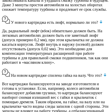
закоксовывать каналы и ухудшать смазку турбины в будущем.
Даже 3 минуты простоя автомобиля на холостых оборотах
снижает температуру турбины и продлевает ее срок службы.
У нового картриджа есть люфт, нормально ли это?
Да, радиальный люфт (вбок) обязательно должен быть. На
легковых автомобилях должен быть еле заметный люфт
(допуск примерно 0,2 мм), при этом крыльчатка не должна
касаться корпусов. Люфт внутрь и наружу (осевой) должен
отсутствовать (допуск 0,02 мм). Это необходимо для
компенсации температурных расширений при работе
турбины и для правильной смазки подшипников, так как они
работают в «масляном клину».
На новом картридже спилена гайка на валу. Что это?
Все картриджи балансируются на заводе изготовителя и
готовы к установке. Если, например, колесо автомобиля
балансируют добавляя грузики, то картридж балансируют
наоборот снимая излишний вес с гайки и крыльчаток с
помощью дремеля. Таким образом, на гайке, на валу или на
крыльчатке часто видны следы запилов с одной стороны. Эти
запилы не влияют на работу турбины, а отбалансированый