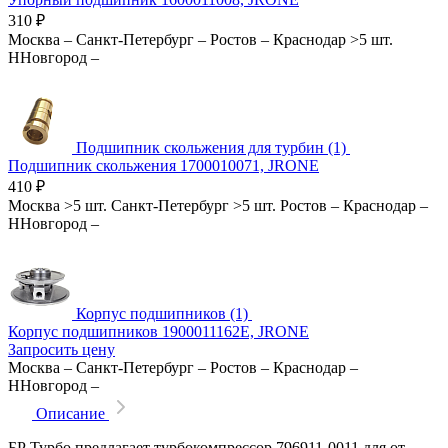
310
₽
Москва
–
Санкт-Петербург
–
Ростов
–
Краснодар
>5 шт.
ННовгород
–
Подшипник скольжения для турбин (1)
Подшипник скольжения 1700010071, JRONE
410
₽
Москва
>5 шт.
Санкт-Петербург
>5 шт.
Ростов
–
Краснодар
–
ННовгород
–
Корпус подшипников (1)
Корпус подшипников 1900011162E, JRONE
Запросить цену
Москва
–
Санкт-Петербург
–
Ростов
–
Краснодар
–
ННовгород
–
Описание
БР Турбо предлагает турбокомпрессор 796911-0011 для от