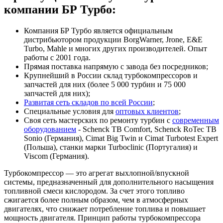
компании БР Турбо:
Компания БР Турбо является официальным
дистрибьютором продукции BorgWarner, Jrone, E&E
Turbo, Mahle и многих других производителей. Опыт
работы с 2001 года.
Прямая поставка напрямую с завода без посредников;
Крупнейший в России склад турбокомпрессоров и
запчастей для них (более 5 000 турбин и 75 000
запчастей для них);
Развитая сеть складов по всей России
;
Специальные условия для
оптовых клиентов
;
Своя сеть мастерских по ремонту турбин с
современным
оборудованием
- Schenck TB Comfort, Schenck RoTec TB
Sonio (Германия), Cimat Big Twin и Cimat Turbotest Expert
(Польша), станки марки Turboclinic (Португалия) и
Viscom (Германия).
Турбокомпрессор — это агрегат выхлопной/впускной
системы, предназначенный для дополнительного насыщения
топливной смеси кислородом. За счет этого топливо
сжигается более полным образом, чем в атмосферных
двигателях, что снижает потребление топлива и повышает
мощность двигателя. Принцип работы турбокомпрессора