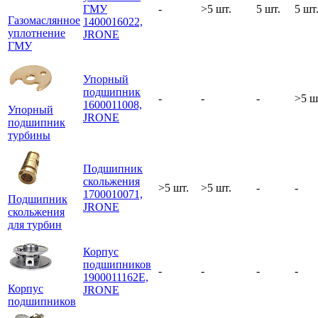
ГМУ
-
>5 шт.
5 шт.
5 шт
Газомаслянное
1400016022,
уплотнение
JRONE
ГМУ
Упорный
подшипник
-
-
-
>5 ш
1600011008,
Упорный
JRONE
подшипник
турбины
Подшипник
скольжения
>5 шт.
>5 шт.
-
-
1700010071,
Подшипник
JRONE
скольжения
для турбин
Корпус
подшипников
-
-
-
-
1900011162E,
Корпус
JRONE
подшипников