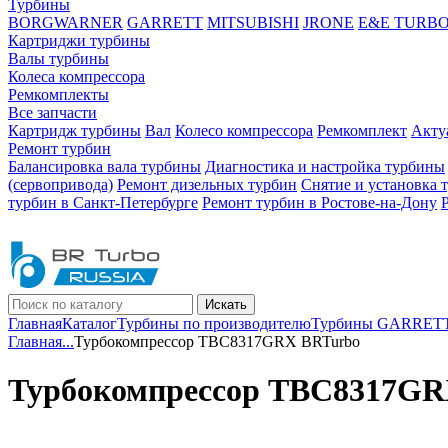
Турбины
BORGWARNER
GARRETT
MITSUBISHI
JRONE
E&E TURB
Картриджи турбины
Валы турбины
Колеса компрессора
Ремкомплекты
Все запчасти
Картридж турбины
Вал
Колесо компрессора
Ремкомплект
Акту
Ремонт турбин
Балансировка вала турбины
Диагностика и настройка турбины
(сервопривода)
Ремонт дизельных турбин
Снятие и установка 
турбин в Санкт-Петербурге
Ремонт турбин в Ростове-на-Дону
Искать
Главная
Каталог
Турбины по производителю
Турбины GARRET
Главная
...
Турбокомпрессор TBC8317GRX BRTurbo
Турбокомпрессор TBC8317GR