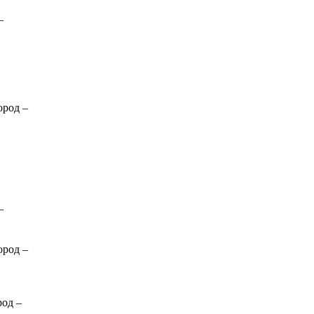
–
ород
–
–
ород
–
род
–