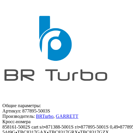
Общие параметры:
Артикул:
877895-5003S
Производитель:
BRTurbo
,
GARRETT
Кросс-номера
858161-5002S cart s/r
•
871388-5001S r/r
•
877895-5001S 0,49
•
87789
5449G
•
TBC8317GAX
•
TBC8317GRX
•
TBC8317GZX