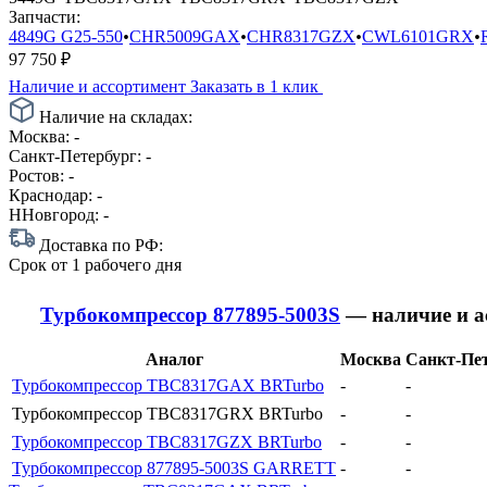
Запчасти:
4849G G25-550
•
CHR5009GAX
•
CHR8317GZX
•
CWL6101GRX
•
97 750
₽
Наличие и ассортимент
Заказать в 1 клик
Наличие на складах:
Москва:
-
Санкт-Петербург:
-
Ростов:
-
Краснодар:
-
ННовгород:
-
Доставка по РФ:
Срок
от 1 рабочего дня
Турбокомпрессор 877895-5003S
— наличие и а
Аналог
Москва
Санкт-Пет
Турбокомпрессор TBC8317GAX BRTurbo
-
-
Турбокомпрессор TBC8317GRX BRTurbo
-
-
Турбокомпрессор TBC8317GZX BRTurbo
-
-
Турбокомпрессор 877895-5003S GARRETT
-
-