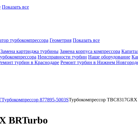
O
Показать все
атор турбокомпрессора
Геометрия
Показать все
Замена картриджа турбины
Замена корпуса компрессора
Капита
турбокомпрессора
Неисправности турбин
Наше оборудование
Ка
Ремонт турбин в Краснодаре
Ремонт турбин в Нижнем Новгород
T
Турбокомпрессор 877895-5003S
Турбокомпрессор TBC8317GRX
X BRTurbo