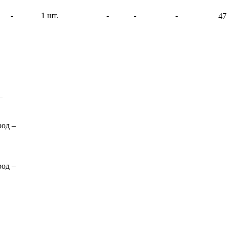
-
1 шт.
-
-
-
47
–
род
–
род
–