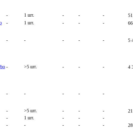
-
1 шт.
-
-
-
51
o
-
1 шт.
-
-
-
66
-
-
-
-
-
5 
rbo
-
>5 шт.
-
-
-
4 
-
-
-
-
-
-
>5 шт.
-
-
-
21
-
1 шт.
-
-
-
-
-
-
-
-
28