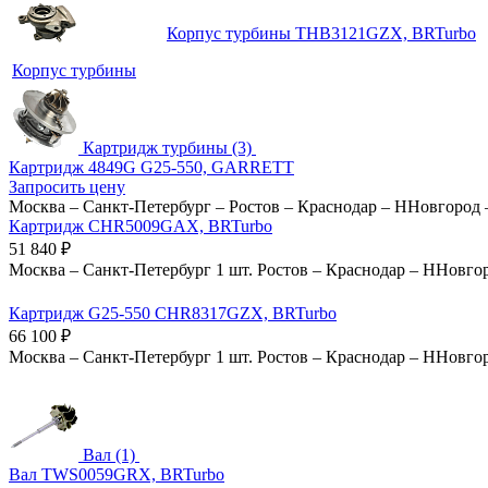
Корпус турбины THB3121GZX, BRTurbo
Корпус турбины
Картридж турбины (3)
Картридж 4849G G25-550, GARRETT
Запросить цену
Москва
–
Санкт-Петербург
–
Ростов
–
Краснодар
–
ННовгород
Картридж CHR5009GAX, BRTurbo
51 840
₽
Москва
–
Санкт-Петербург
1 шт.
Ростов
–
Краснодар
–
ННовго
Картридж G25-550 CHR8317GZX, BRTurbo
66 100
₽
Москва
–
Санкт-Петербург
1 шт.
Ростов
–
Краснодар
–
ННовго
Вал (1)
Вал TWS0059GRX, BRTurbo