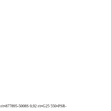
r/r
•
877895-5008S 0,92 r/r
•
G25 550
•
PSR-