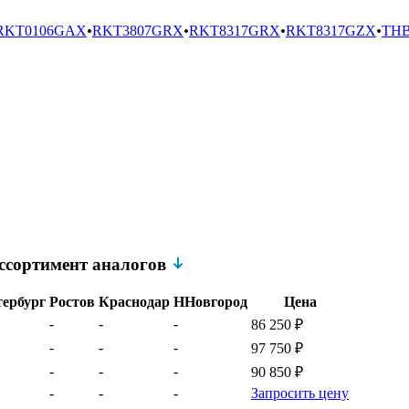
RKT0106GAX
•
RKT3807GRX
•
RKT8317GRX
•
RKT8317GZX
•
THB
ссортимент аналогов
ербург
Ростов
Краснодар
ННовгород
Цена
-
-
-
86 250
₽
-
-
-
97 750
₽
-
-
-
90 850
₽
-
-
-
Запросить цену