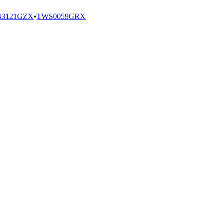
3121GZX
•
TWS0059GRX