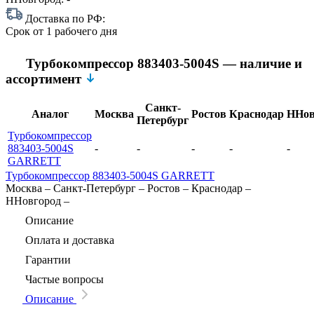
Доставка по РФ:
Срок
от 1 рабочего дня
Турбокомпрессор 883403-5004S — наличие и
ассортимент
Санкт-
Аналог
Москва
Ростов
Краснодар
ННов
Петербург
Турбокомпрессор
883403-5004S
-
-
-
-
-
GARRETT
Турбокомпрессор 883403-5004S GARRETT
Москва
–
Санкт-Петербург
–
Ростов
–
Краснодар
–
ННовгород
–
Описание
Оплата и доставка
Гарантии
Частые вопросы
Описание