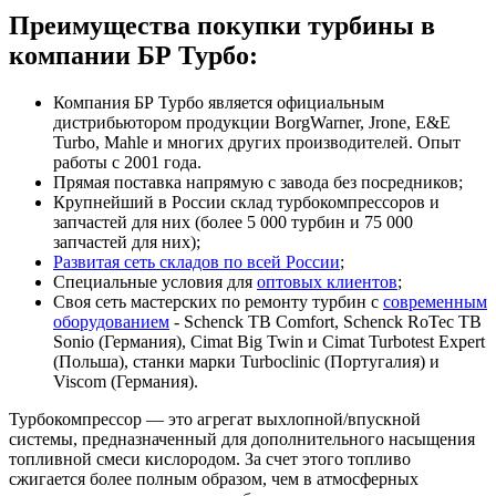
Преимущества покупки турбины в
компании БР Турбо:
Компания БР Турбо является официальным
дистрибьютором продукции BorgWarner, Jrone, E&E
Turbo, Mahle и многих других производителей. Опыт
работы с 2001 года.
Прямая поставка напрямую с завода без посредников;
Крупнейший в России склад турбокомпрессоров и
запчастей для них (более 5 000 турбин и 75 000
запчастей для них);
Развитая сеть складов по всей России
;
Специальные условия для
оптовых клиентов
;
Своя сеть мастерских по ремонту турбин с
современным
оборудованием
- Schenck TB Comfort, Schenck RoTec TB
Sonio (Германия), Cimat Big Twin и Cimat Turbotest Expert
(Польша), станки марки Turboclinic (Португалия) и
Viscom (Германия).
Турбокомпрессор — это агрегат выхлопной/впускной
системы, предназначенный для дополнительного насыщения
топливной смеси кислородом. За счет этого топливо
сжигается более полным образом, чем в атмосферных