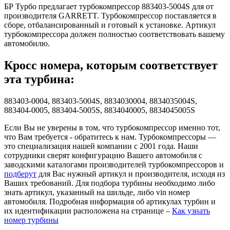
БР Турбо предлагает турбокомпрессор 883403-5004S для от
производителя GARRETT. Турбокомпрессор поставляется в
сборе, отбалансированный и готовый к установке. Артикул
турбокомпрессора должен полностью соответствовать вашему
автомобилю.
Кросс номера, которым соответствует
эта турбина:
883403-0004, 883403-5004S, 8834030004, 8834035004S,
883404-0005, 883404-5005S, 8834040005, 8834045005S
Если Вы не уверены в том, что турбокомпрессор именно тот,
что Вам требуется - обратитесь к нам. Турбокомпрессоры —
это специализация нашей компании с 2001 года. Наши
сотрудники сверят конфигурацию Вашего автомобиля с
заводскими каталогами производителей турбокомпрессоров и
подберут
для Вас нужный артикул и производителя, исходя из
Ваших требований. Для подбора турбины необходимо либо
знать артикул, указанный на шильде, либо vin номер
автомобиля. Подробная информация об артикулах турбин и
их идентификации расположена на странице –
Как узнать
номер турбины