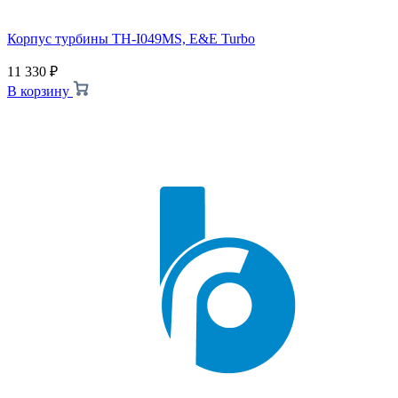
Корпус турбины TH-I049MS, E&E Turbo
11 330
₽
В корзину