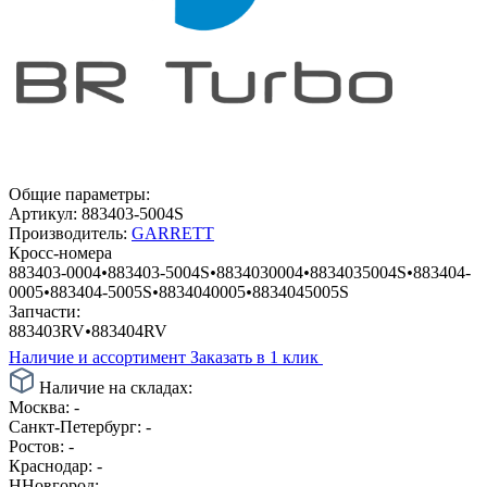
Общие параметры:
Артикул:
883403-5004S
Производитель:
GARRETT
Кросс-номера
883403-0004
•
883403-5004S
•
8834030004
•
8834035004S
•
883404-
0005
•
883404-5005S
•
8834040005
•
8834045005S
Запчасти:
883403RV
•
883404RV
Наличие и ассортимент
Заказать в 1 клик
Наличие на складах:
Москва:
-
Санкт-Петербург:
-
Ростов:
-
Краснодар:
-
ННовгород:
-