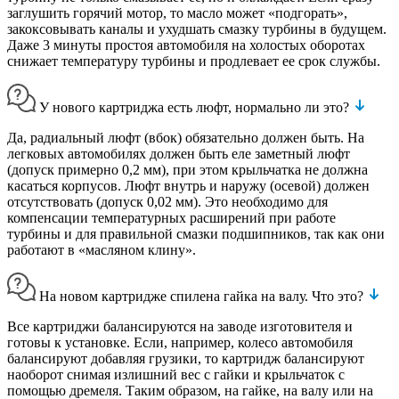
заглушить горячий мотор, то масло может «подгорать»,
закоксовывать каналы и ухудшать смазку турбины в будущем.
Даже 3 минуты простоя автомобиля на холостых оборотах
снижает температуру турбины и продлевает ее срок службы.
У нового картриджа есть люфт, нормально ли это?
Да, радиальный люфт (вбок) обязательно должен быть. На
легковых автомобилях должен быть еле заметный люфт
(допуск примерно 0,2 мм), при этом крыльчатка не должна
касаться корпусов. Люфт внутрь и наружу (осевой) должен
отсутствовать (допуск 0,02 мм). Это необходимо для
компенсации температурных расширений при работе
турбины и для правильной смазки подшипников, так как они
работают в «масляном клину».
На новом картридже спилена гайка на валу. Что это?
Все картриджи балансируются на заводе изготовителя и
готовы к установке. Если, например, колесо автомобиля
балансируют добавляя грузики, то картридж балансируют
наоборот снимая излишний вес с гайки и крыльчаток с
помощью дремеля. Таким образом, на гайке, на валу или на