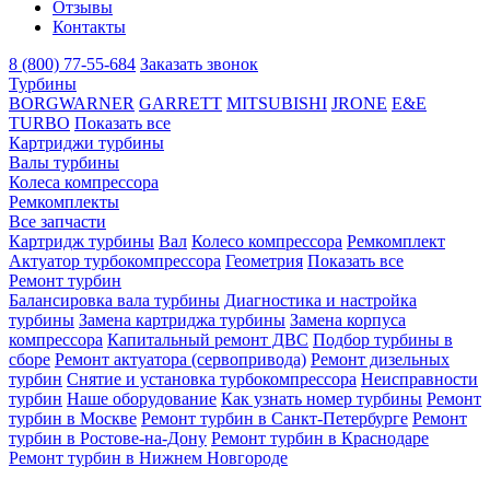
Отзывы
Контакты
8 (800) 77-55-684
Заказать звонок
Турбины
BORGWARNER
GARRETT
MITSUBISHI
JRONE
E&E
TURBO
Показать все
Картриджи турбины
Валы турбины
Колеса компрессора
Ремкомплекты
Все запчасти
Картридж турбины
Вал
Колесо компрессора
Ремкомплект
Актуатор турбокомпрессора
Геометрия
Показать все
Ремонт турбин
Балансировка вала турбины
Диагностика и настройка
турбины
Замена картриджа турбины
Замена корпуса
компрессора
Капитальный ремонт ДВС
Подбор турбины в
сборе
Ремонт актуатора (сервопривода)
Ремонт дизельных
турбин
Снятие и установка турбокомпрессора
Неисправности
турбин
Наше оборудование
Как узнать номер турбины
Ремонт
турбин в Москве
Ремонт турбин в Санкт-Петербурге
Ремонт
турбин в Ростове-на-Дону
Ремонт турбин в Краснодаре
Ремонт турбин в Нижнем Новгороде