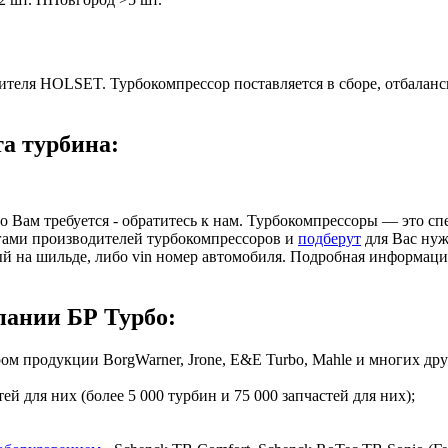
дителя HOLSET. Турбокомпрессор поставляется в сборе, отбалан
та турбина:
то Вам требуется - обратитесь к нам. Турбокомпрессоры — это 
гами производителей турбокомпрессоров и
подберут
для Вас нуж
ый на шильде, либо vin номер автомобиля. Подробная информац
ании БР Турбо:
 продукции BorgWarner, Jrone, E&E Turbo, Mahle и многих дру
й для них (более 5 000 турбин и 75 000 запчастей для них);