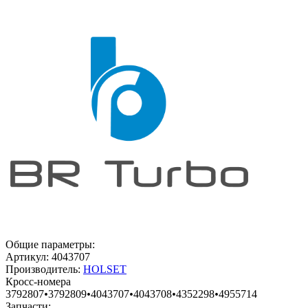
Общие параметры:
Артикул:
4043707
Производитель:
HOLSET
Кросс-номера
3792807
•
3792809
•
4043707
•
4043708
•
4352298
•
4955714
Запчасти: