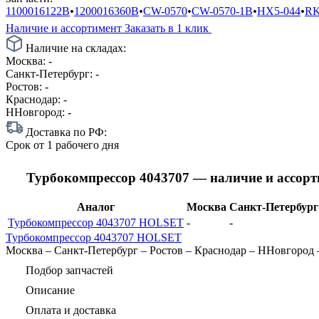
1100016122B
•
1200016360B
•
CW-0570
•
CW-0570-1B
•
HX5-044
•
RK
Наличие и ассортимент
Заказать в 1 клик
Наличие на складах:
Москва:
-
Санкт-Петербург:
-
Ростов:
-
Краснодар:
-
ННовгород:
-
Доставка по РФ:
Срок
от 1 рабочего дня
Турбокомпрессор 4043707 — наличие и ассор
Аналог
Москва
Санкт-Петербург
Турбокомпрессор 4043707 HOLSET
-
-
Турбокомпрессор 4043707 HOLSET
Москва
–
Санкт-Петербург
–
Ростов
–
Краснодар
–
ННовгород
Подбор запчастей
Описание
Оплата и доставка