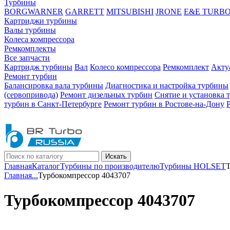
Турбины
BORGWARNER
GARRETT
MITSUBISHI
JRONE
E&E TURB
Картриджи турбины
Валы турбины
Колеса компрессора
Ремкомплекты
Все запчасти
Картридж турбины
Вал
Колесо компрессора
Ремкомплект
Акту
Ремонт турбин
Балансировка вала турбины
Диагностика и настройка турбины
(сервопривода)
Ремонт дизельных турбин
Снятие и установка 
турбин в Санкт-Петербурге
Ремонт турбин в Ростове-на-Дону
Искать
Главная
Каталог
Турбины по производителю
Турбины HOLSET
Т
Главная
...
Турбокомпрессор 4043707
Турбокомпрессор 4043707