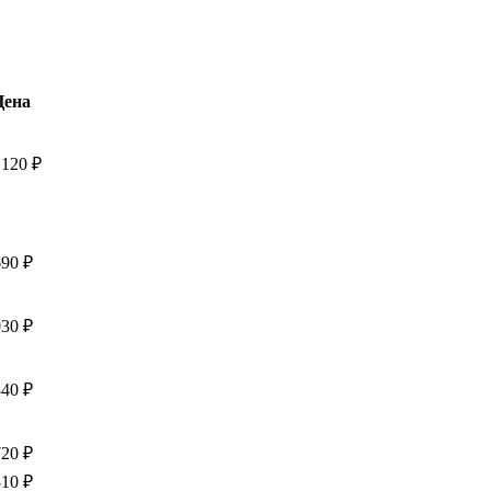
Цена
 120
₽
690
₽
030
₽
340
₽
720
₽
310
₽