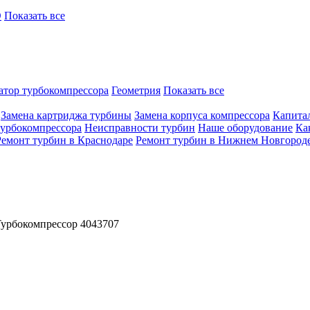
O
Показать все
атор турбокомпрессора
Геометрия
Показать все
Замена картриджа турбины
Замена корпуса компрессора
Капита
турбокомпрессора
Неисправности турбин
Наше оборудование
Ка
Ремонт турбин в Краснодаре
Ремонт турбин в Нижнем Новгород
урбокомпрессор 4043707