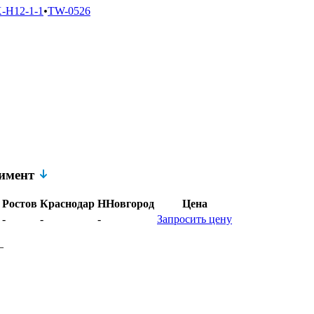
-H12-1-1
•
TW-0526
тимент
Ростов
Краснодар
ННовгород
Цена
-
-
-
Запросить цену
–