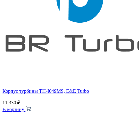
Корпус турбины TH-I049MS, E&E Turbo
11 330
₽
В корзину