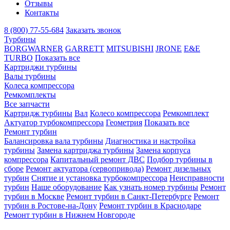
Отзывы
Контакты
8 (800) 77-55-684
Заказать звонок
Турбины
BORGWARNER
GARRETT
MITSUBISHI
JRONE
E&E
TURBO
Показать все
Картриджи турбины
Валы турбины
Колеса компрессора
Ремкомплекты
Все запчасти
Картридж турбины
Вал
Колесо компрессора
Ремкомплект
Актуатор турбокомпрессора
Геометрия
Показать все
Ремонт турбин
Балансировка вала турбины
Диагностика и настройка
турбины
Замена картриджа турбины
Замена корпуса
компрессора
Капитальный ремонт ДВС
Подбор турбины в
сборе
Ремонт актуатора (сервопривода)
Ремонт дизельных
турбин
Снятие и установка турбокомпрессора
Неисправности
турбин
Наше оборудование
Как узнать номер турбины
Ремонт
турбин в Москве
Ремонт турбин в Санкт-Петербурге
Ремонт
турбин в Ростове-на-Дону
Ремонт турбин в Краснодаре
Ремонт турбин в Нижнем Новгороде