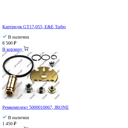
Картридж GT17-055, E&E Turbo
В наличии
8 500
₽
В корзину
Ремкомплект 5000010067, JRONE
В наличии
1 450
₽