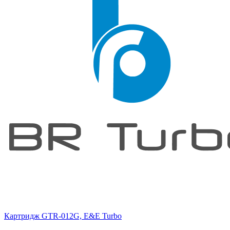
Картридж GTR-012G, E&E Turbo