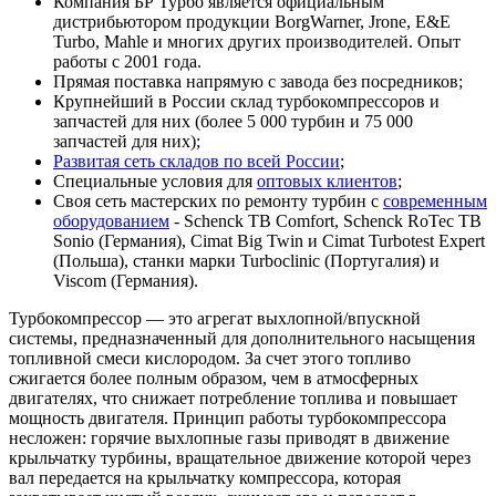
Компания БР Турбо является официальным
дистрибьютором продукции BorgWarner, Jrone, E&E
Turbo, Mahle и многих других производителей. Опыт
работы с 2001 года.
Прямая поставка напрямую с завода без посредников;
Крупнейший в России склад турбокомпрессоров и
запчастей для них (более 5 000 турбин и 75 000
запчастей для них);
Развитая сеть складов по всей России
;
Специальные условия для
оптовых клиентов
;
Своя сеть мастерских по ремонту турбин с
современным
оборудованием
- Schenck TB Comfort, Schenck RoTec TB
Sonio (Германия), Cimat Big Twin и Cimat Turbotest Expert
(Польша), станки марки Turboclinic (Португалия) и
Viscom (Германия).
Турбокомпрессор — это агрегат выхлопной/впускной
системы, предназначенный для дополнительного насыщения
топливной смеси кислородом. За счет этого топливо
сжигается более полным образом, чем в атмосферных
двигателях, что снижает потребление топлива и повышает
мощность двигателя. Принцип работы турбокомпрессора
несложен: горячие выхлопные газы приводят в движение
крыльчатку турбины, вращательное движение которой через
вал передается на крыльчатку компрессора, которая