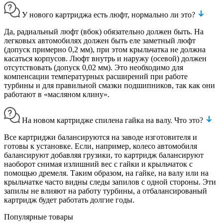
У нового картриджа есть люфт, нормально ли это?
Да, радиальный люфт (вбок) обязательно должен быть. На
легковых автомобилях должен быть еле заметный люфт
(допуск примерно 0,2 мм), при этом крыльчатка не должна
касаться корпусов. Люфт внутрь и наружу (осевой) должен
отсутствовать (допуск 0,02 мм). Это необходимо для
компенсации температурных расширений при работе
турбины и для правильной смазки подшипников, так как они
работают в «масляном клину».
На новом картридже спилена гайка на валу. Что это?
Все картриджи балансируются на заводе изготовителя и
готовы к установке. Если, например, колесо автомобиля
балансируют добавляя грузики, то картридж балансируют
наоборот снимая излишний вес с гайки и крыльчаток с
помощью дремеля. Таким образом, на гайке, на валу или на
крыльчатке часто видны следы запилов с одной стороны. Эти
запилы не влияют на работу турбины, а отбалансированый
картридж будет работать долгие годы.
Популярные товары