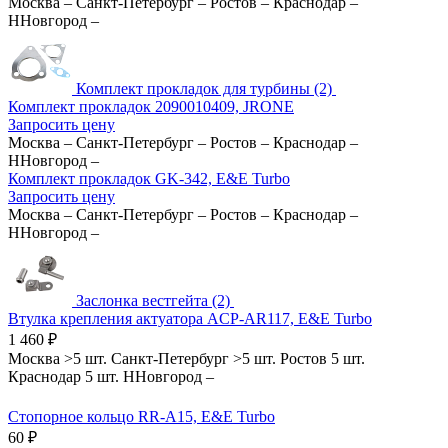
Москва
–
Санкт-Петербург
–
Ростов
–
Краснодар
–
ННовгород
–
Комплект прокладок для турбины (2)
Комплект прокладок 2090010409, JRONE
Запросить цену
Москва
–
Санкт-Петербург
–
Ростов
–
Краснодар
–
ННовгород
–
Комплект прокладок GK-342, E&E Turbo
Запросить цену
Москва
–
Санкт-Петербург
–
Ростов
–
Краснодар
–
ННовгород
–
Заслонка вестгейта (2)
Втулка крепления актуатора ACP-AR117, E&E Turbo
1 460
₽
Москва
>5 шт.
Санкт-Петербург
>5 шт.
Ростов
5 шт.
Краснодар
5 шт.
ННовгород
–
Стопорное кольцо RR-A15, E&E Turbo
60
₽