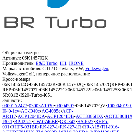
Общие параметры:
Артикул:
06K145702K
Производитель:
E&E Turbo
,
IHI
,
JRONE
Марка автомобиля:
GTI / Octavia rs, VW,
Volkswagen
,
VolkswagenGolf, поперечное расположение
Кросс-номера
06K145614G
•
06K145702K
•
06K145702Q
•
06K145702QREP
•
06K
REP
•
06K145702T
•
06K145722G
•
06K145722L
•
06K145725S
•
06K1
SR031B
•
IS20
•
Turbo-I051
Запчасти:
03001A2477
•
03003A1930
•
03004597
•
06K145702QV
•
1000040199
I040-1ev
•
AC-I040e
•
AC-I085e
•
ACP-
AR117
•
ACP1204IDA
•
ACP1204IDB
•
ACT3386IDX
•
ACT3386IH
I30-1
•
BP-I25-2
•
CW-0746BR
•
GK-342
•
HS-I027
•
RHF5-
031
•
RHF5-031BR
•
RK-I27-1
•
RK-I27-1R
•
RR-A15
•
TH-I016-