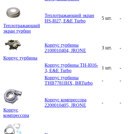
Теплотражающий экран
5 шт.
-
HS-I027, E&E Turbo
Теплотражающий
экран турбин
Корпус турбины
3 шт.
-
2100010404, JRONE
Корпус турбины
Корпус турбины TH-I016-
1 шт.
-
3, E&E Turbo
Корпус турбины
-
-
THB7781IHX, BRTurbo
Корпус компрессора
-
-
2200010405, JRONE
Корпус
компрессора