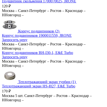
Подшипник скольжения 1700070025, JRONE
120
₽
Москва
–
Санкт-Петербург
–
Ростов
–
Краснодар
–
ННовгород
–
Корпус подшипников (2)
Корпус подшипников 1900011559, JRONE
Запросить цену
Москва
–
Санкт-Петербург
–
Ростов
–
Краснодар
–
ННовгород
–
Корпус подшипников BH-I30-1, E&E Turbo
Запросить цену
Москва
–
Санкт-Петербург
–
Ростов
–
Краснодар
–
ННовгород
–
Теплотражающий экран турбин (1)
Теплотражающий экран HS-I027, E&E Turbo
170
₽
Москва
5 шт.
Санкт-Петербург
–
Ростов
–
Краснодар
–
ННовгород
–