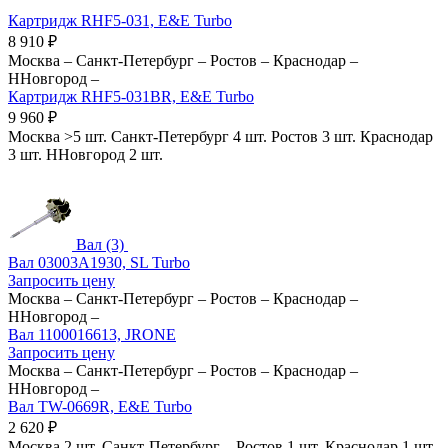
Картридж RHF5-031, E&E Turbo
8 910
₽
Москва
–
Санкт-Петербург
–
Ростов
–
Краснодар
–
ННовгород
–
Картридж RHF5-031BR, E&E Turbo
9 960
₽
Москва
>5 шт.
Санкт-Петербург
4 шт.
Ростов
3 шт.
Краснодар
3 шт.
ННовгород
2 шт.
Вал (3)
Вал 03003A1930, SL Turbo
Запросить цену
Москва
–
Санкт-Петербург
–
Ростов
–
Краснодар
–
ННовгород
–
Вал 1100016613, JRONE
Запросить цену
Москва
–
Санкт-Петербург
–
Ростов
–
Краснодар
–
ННовгород
–
Вал TW-0669R, E&E Turbo
2 620
₽
Москва
2 шт.
Санкт-Петербург
–
Ростов
1 шт.
Краснодар
1 шт.