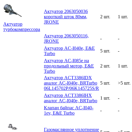
Актуатор 2063050036
короткий шток 80мм,
2 шт.
1 шт.
JRONE
Актуатор
турбокомпрессора
Актуатор 2063050116,
-
-
JRONE
Актуатор AC-I040e, E&E
5 шт.
-
Turbo
Актуатор AC-I085e на
продольный мотор, E&E
2 шт.
1 шт.
Turbo
Актуатор ACT3386IDX
аналог AC-I040e, BRTurbo
5 шт.
>5 шт.
06L145702P/06K145725S/R
Актуатор ACT3386IHX
1 шт.
-
аналог AC-I040e, BRTurbo
Клапан байпас AC-I040-
-
-
1ev, E&E Turbo
Газомаслянное уплотнение