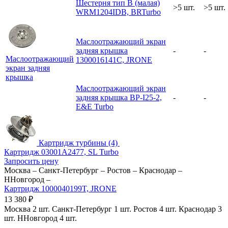
Шестерня тип В (малая)
>5 шт.
>5 шт.
WRM1204IDB, BRTurbo
Маслоотражающий экран
задняя крышка
-
-
Маслоотражающий
1300016141C, JRONE
экран задняя
крышка
Маслоотражающий экран
задняя крышка BP-I25-2,
-
-
E&E Turbo
Картридж турбины (4)
Картридж 03001A2477, SL Turbo
Запросить цену
Москва
–
Санкт-Петербург
–
Ростов
–
Краснодар
–
ННовгород
–
Картридж 1000040199T, JRONE
13 380
₽
Москва
2 шт.
Санкт-Петербург
1 шт.
Ростов
4 шт.
Краснодар
3
шт.
ННовгород
4 шт.