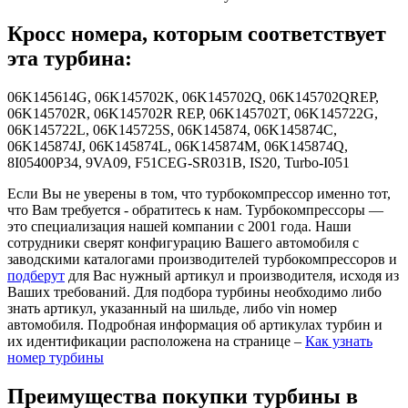
Кросс номера, которым соответствует
эта турбина:
06K145614G, 06K145702K, 06K145702Q, 06K145702QREP,
06K145702R, 06K145702R REP, 06K145702T, 06K145722G,
06K145722L, 06K145725S, 06K145874, 06K145874C,
06K145874J, 06K145874L, 06K145874M, 06K145874Q,
8I05400P34, 9VA09, F51CEG-SR031B, IS20, Turbo-I051
Если Вы не уверены в том, что турбокомпрессор именно тот,
что Вам требуется - обратитесь к нам. Турбокомпрессоры —
это специализация нашей компании с 2001 года. Наши
сотрудники сверят конфигурацию Вашего автомобиля с
заводскими каталогами производителей турбокомпрессоров и
подберут
для Вас нужный артикул и производителя, исходя из
Ваших требований. Для подбора турбины необходимо либо
знать артикул, указанный на шильде, либо vin номер
автомобиля. Подробная информация об артикулах турбин и
их идентификации расположена на странице –
Как узнать
номер турбины
Преимущества покупки турбины в