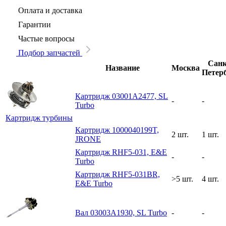
Оплата и доставка
Гарантии
Частые вопросы
Подбор запчастей
Санк
Название
Москва
Петер
Картридж 03001A2477, SL
-
-
Turbo
Картридж турбины
Картридж 1000040199T,
2 шт.
1 шт.
JRONE
Картридж RHF5-031, E&E
-
-
Turbo
Картридж RHF5-031BR,
>5 шт.
4 шт.
E&E Turbo
Вал 03003A1930, SL Turbo
-
-