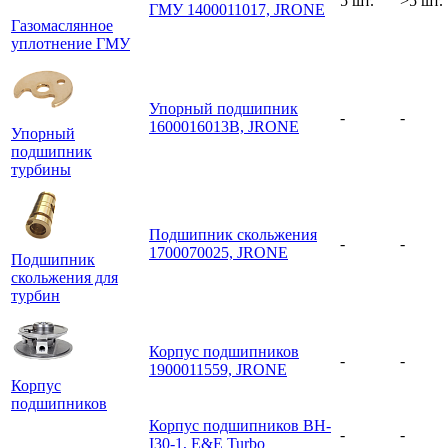
5 шт.
>5 шт.
ГМУ 1400011017, JRONE
Газомаслянное
уплотнение ГМУ
Упорный подшипник
-
-
1600016013B, JRONE
Упорный
подшипник
турбины
Подшипник скольжения
-
-
1700070025, JRONE
Подшипник
скольжения для
турбин
Корпус подшипников
-
-
1900011559, JRONE
Корпус
подшипников
Корпус подшипников BH-
-
-
I30-1, E&E Turbo