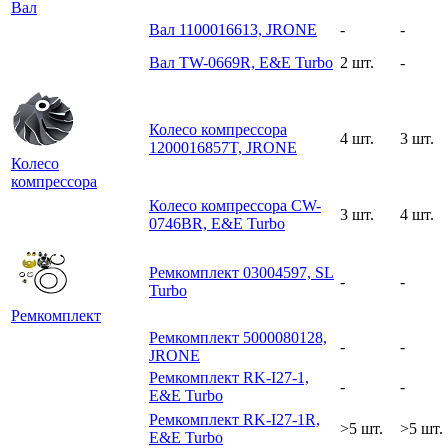
Вал
Вал 1100016613, JRONE
-
-
Вал TW-0669R, E&E Turbo
2 шт.
-
Колесо компрессора
4 шт.
3 шт.
1200016857T, JRONE
Колесо
компрессора
Колесо компрессора CW-
3 шт.
4 шт.
0746BR, E&E Turbo
Ремкомплект 03004597, SL
-
-
Turbo
Ремкомплект
Ремкомплект 5000080128,
-
-
JRONE
Ремкомплект RK-I27-1,
-
-
E&E Turbo
Ремкомплект RK-I27-1R,
>5 шт.
>5 шт.
E&E Turbo