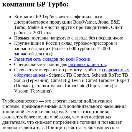
компании БР Турбо:
Компания БР Турбо является официальным
дистрибьютором продукции BorgWarner, Jrone, E&E
Turbo, Mahle и многих других производителей. Опыт
работы с 2001 года.
Прямая поставка напрямую с завода без посредников;
Крупнейший в России склад турбокомпрессоров и
запчастей для них (более 5 000 турбин и 75 000
запчастей для них);
Развитая сеть складов по всей России
;
Специальные условия для
оптовых клиентов
;
Своя сеть мастерских по ремонту турбин с
современным
оборудованием
- Schenck TB Comfort, Schenck RoTec TB
Sonio (Германия), Cimat Big Twin и Cimat Turbotest Expert
(Польша), станки марки Turboclinic (Португалия) и
Viscom (Германия).
Турбокомпрессор — это агрегат выхлопной/впускной
системы, предназначенный для дополнительного насыщения
топливной смеси кислородом. За счет этого топливо
сжигается более полным образом, чем в атмосферных
двигателях, что снижает потребление топлива и повышает
мощность двигателя. Принцип работы турбокомпрессора