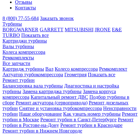
Отзывы
Контакты
8 (800) 77-55-684
Заказать звонок
Турбины
BORGWARNER
GARRETT
MITSUBISHI
JRONE
E&E
TURBO
Показать все
Картриджи турбины
Валы турбины
Колеса компрессора
Ремкомплекты
Все запчасти
Картридж турбины
Вал
Колесо компрессора
Ремкомплект
Актуатор турбокомпрессора
Геометрия
Показать все
Ремонт турбин
Балансировка вала турбины
Диагностика и настройка
турбины
Замена картриджа турбины
Замена корпуса
компрессора
Капитальный ремонт ДВС
Подбор турбины в
сборе
Ремонт актуатора (сервопривода)
Ремонт дизельных
турбин
Снятие и установка турбокомпрессора
Неисправности
турбин
Наше оборудование
Как узнать номер турбины
Ремонт
турбин в Москве
Ремонт турбин в Санкт-Петербурге
Ремонт
турбин в Ростове-на-Дону
Ремонт турбин в Краснодаре
Ремонт турбин в Нижнем Новгороде