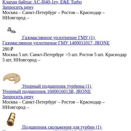
Клапан байпас AC-I040-1ev, E&E Turbo
Запросить цену
Москва
–
Санкт-Петербург
–
Ростов
–
Краснодар
–
ННовгород
–
Газомаслянное уплотнение ГМУ (1)
Газомаслянное уплотнение ГМУ 1400011017, JRONE
280
₽
Москва
5 шт.
Санкт-Петербург
>5 шт.
Ростов
5 шт.
Краснодар
5 шт.
ННовгород
–
Упорный подшипник турбины (1)
Упорный подшипник 1600016013B, JRONE
Запросить цену
Москва
–
Санкт-Петербург
–
Ростов
–
Краснодар
–
ННовгород
–
Подшипник скольжения для турбин (1)