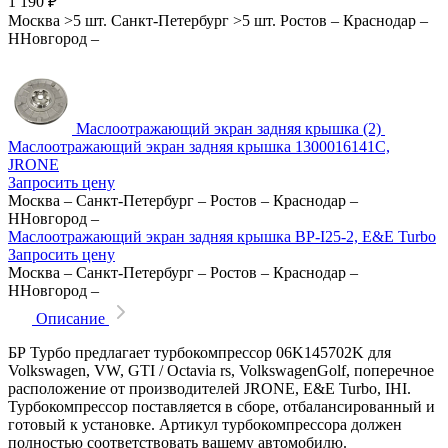
1 190
₽
Москва
>5 шт.
Санкт-Петербург
>5 шт.
Ростов
–
Краснодар
–
ННовгород
–
Маслоотражающий экран задняя крышка (2)
Маслоотражающий экран задняя крышка 1300016141C,
JRONE
Запросить цену
Москва
–
Санкт-Петербург
–
Ростов
–
Краснодар
–
ННовгород
–
Маслоотражающий экран задняя крышка BP-I25-2, E&E Turbo
Запросить цену
Москва
–
Санкт-Петербург
–
Ростов
–
Краснодар
–
ННовгород
–
Описание
БР Турбо предлагает турбокомпрессор 06K145702K для
Volkswagen, VW, GTI / Octavia rs, VolkswagenGolf, поперечное
расположение от производителей JRONE, E&E Turbo, IHI.
Турбокомпрессор поставляется в сборе, отбалансированный и
готовый к установке. Артикул турбокомпрессора должен
полностью соответствовать вашему автомобилю.