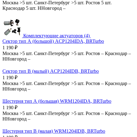
Москва
>5 шт.
Санкт-Петербург
>5 шт.
Ростов
5 шт.
Краснодар
5 шт.
ННовгород
–
Комплектующие актуаторов (4)
Сектор тип А (большой) ACP1204IDA, BRTurbo
1 190
₽
Москва
>5 шт.
Санкт-Петербург
>5 шт.
Ростов
–
Краснодар
–
ННовгород
–
Сектор тип В (малый) ACP1204IDB, BRTurbo
1 190
₽
Москва
>5 шт.
Санкт-Петербург
>5 шт.
Ростов
–
Краснодар
–
ННовгород
–
Шестерня тип А (большая) WRM1204IDA, BRTurbo
1 190
₽
Москва
>5 шт.
Санкт-Петербург
>5 шт.
Ростов
–
Краснодар
–
ННовгород
–
Шестерня тип В (малая) WRM1204IDB, BRTurbo