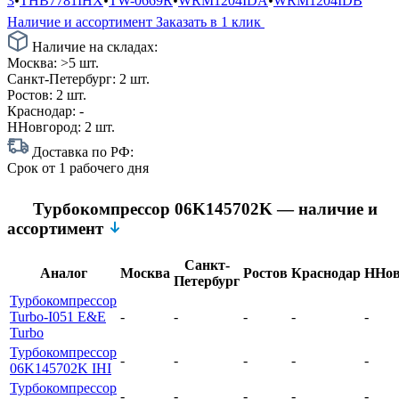
3
•
THB7781IHX
•
TW-0669R
•
WRM1204IDA
•
WRM1204IDB
Наличие и ассортимент
Заказать в 1 клик
Наличие на складах:
Москва:
>5 шт.
Санкт-Петербург:
2 шт.
Ростов:
2 шт.
Краснодар:
-
ННовгород:
2 шт.
Доставка по РФ:
Срок
от 1 рабочего дня
Турбокомпрессор 06K145702K — наличие и
ассортимент
Санкт-
Аналог
Москва
Ростов
Краснодар
ННов
Петербург
Турбокомпрессор
Turbo-I051 E&E
-
-
-
-
-
Turbo
Турбокомпрессор
-
-
-
-
-
06K145702K IHI
Турбокомпрессор
-
-
-
-
-