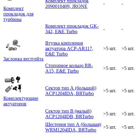
Комплект прокладок
-
-
2090010409, JRONE
Комплект
прокладок для
турбины
Комплект прокладок GK-
-
-
342, E&E Turbo
Втулка крепления
актуатора ACP-AR117,
>5 шт.
>5 шт.
E&E Turbo
Заслонка вестгейта
Стопорное кольцо RR-
>5 шт.
>5 шт.
A15, E&E Turbo
Сектор тип А (большой)
>5 шт.
>5 шт.
ACP1204IDA, BRTurbo
Комплектующие
актуаторов
Сектор тип В (малый)
>5 шт.
>5 шт.
ACP1204IDB, BRTurbo
Шестерня тип А (большая)
>5 шт.
>5 шт.
WRM1204IDA, BRTurbo