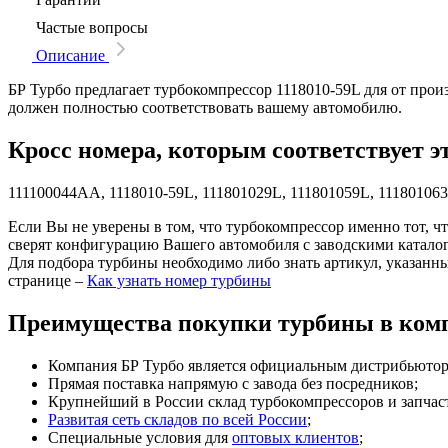
Частые вопросы
Описание
БР Турбо предлагает турбокомпрессор 1118010-59L для от прои
должен полностью соответствовать вашему автомобилю.
Кросс номера, которым соответствует э
111100044AA, 1118010-59L, 111801029L, 111801059L, 11180106
Если Вы не уверены в том, что турбокомпрессор именно тот, ч
сверят конфигурацию Вашего автомобиля с заводскими катало
Для подбора турбины необходимо либо знать артикул, указанн
странице –
Как узнать номер турбины
Преимущества покупки турбины в комп
Компания БР Турбо является официальным дистрибьютором
Прямая поставка напрямую с завода без посредников;
Крупнейший в России склад турбокомпрессоров и запчасте
Развитая сеть складов по всей России
;
Специальные условия для
оптовых клиентов
;