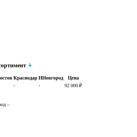
ссортимент
остов
Краснодар
ННовгород
Цена
-
-
92 000
₽
род
–