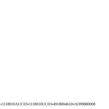
L
•
1118010AUC03
•
1118010UC03
•
4918004610
•
16399880008