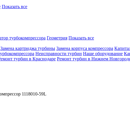
O
Показать все
атор турбокомпрессора
Геометрия
Показать все
Замена картриджа турбины
Замена корпуса компрессора
Капита
турбокомпрессора
Неисправности турбин
Наше оборудование
Ка
Ремонт турбин в Краснодаре
Ремонт турбин в Нижнем Новгород
омпрессор 1118010-59L