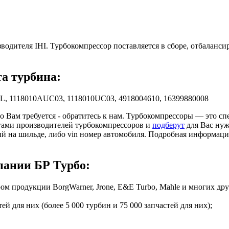
зводителя IHI. Турбокомпрессор поставляется в сборе, отбаланс
та турбина:
3L, 1118010AUC03, 1118010UC03, 4918004610, 16399880008
то Вам требуется - обратитесь к нам. Турбокомпрессоры — это 
гами производителей турбокомпрессоров и
подберут
для Вас нуж
ый на шильде, либо vin номер автомобиля. Подробная информац
ании БР Турбо:
 продукции BorgWarner, Jrone, E&E Turbo, Mahle и многих дру
й для них (более 5 000 турбин и 75 000 запчастей для них);