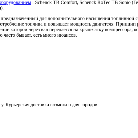
оборудованием
- Schenck TB Comfort, Schenck RoTec TB Sonio (Гер
я).
предназначенный для дополнительного насыщения топливной сме
 потребление топлива и повышает мощность двигателя. Принцип 
ие которой через вал передается на крыльчатку компрессора, ко
о часто бывает, есть много нюансов.
у. Курьерская доставка возможна для городов: