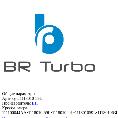
Общие параметры:
Артикул:
1118010-59L
Производитель:
IHI
Кросс-номера
111100044AA
•
1118010-59L
•
111801029L
•
111801059L
•
111801063