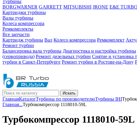
Турбины
BORGWARNER
GARRETT
MITSUBISHI
JRONE
E&E TURB
Картриджи турбины
Валы турбины
Колеса компрессора
Ремкомплекты
Все запчасти
Картридж турбины
Вал
Колесо компрессора
Ремкомплект
Акту
Ремонт турбин
Балансировка вала турбины
Диагностика и настройка турбины
(сервопривода)
Ремонт дизельных турбин
Снятие и установка 
турбин в Санкт-Петербурге
Ремонт турбин в Ростове-на-Дону
Искать
Главная
Каталог
Турбины по производителю
Турбины IHI
Турбок
Главная
...
Турбокомпрессор 1118010-59L
Турбокомпрессор 1118010-59L