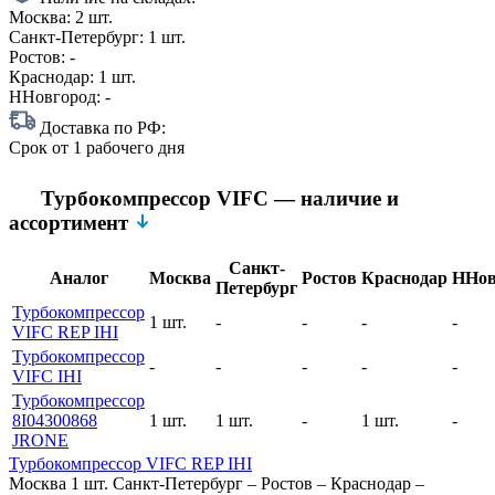
Москва:
2 шт.
Санкт-Петербург:
1 шт.
Ростов:
-
Краснодар:
1 шт.
ННовгород:
-
Доставка по РФ:
Срок
от 1 рабочего дня
Турбокомпрессор VIFC — наличие и
ассортимент
Санкт-
Аналог
Москва
Ростов
Краснодар
ННов
Петербург
Турбокомпрессор
1 шт.
-
-
-
-
VIFC REP IHI
Турбокомпрессор
-
-
-
-
-
VIFC IHI
Турбокомпрессор
8I04300868
1 шт.
1 шт.
-
1 шт.
-
JRONE
Турбокомпрессор VIFC REP IHI
Москва
1 шт.
Санкт-Петербург
–
Ростов
–
Краснодар
–