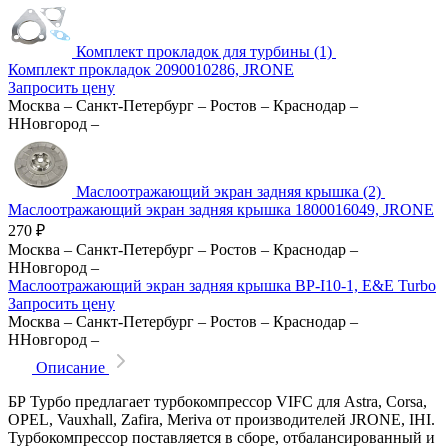
Комплект прокладок для турбины (1)
Комплект прокладок 2090010286, JRONE
Запросить цену
Москва
–
Санкт-Петербург
–
Ростов
–
Краснодар
–
ННовгород
–
Маслоотражающий экран задняя крышка (2)
Маслоотражающий экран задняя крышка 1800016049, JRONE
270
₽
Москва
–
Санкт-Петербург
–
Ростов
–
Краснодар
–
ННовгород
–
Маслоотражающий экран задняя крышка BP-I10-1, E&E Turbo
Запросить цену
Москва
–
Санкт-Петербург
–
Ростов
–
Краснодар
–
ННовгород
–
Описание
БР Турбо предлагает турбокомпрессор VIFC для Astra, Corsa,
OPEL, Vauxhall, Zafira, Meriva от производителей JRONE, IHI.
Турбокомпрессор поставляется в сборе, отбалансированный и