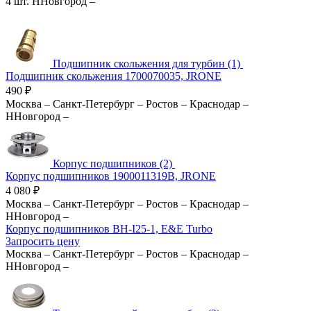
4 шт.
ННовгород
–
Подшипник скольжения для турбин (1)
Подшипник скольжения 1700070035, JRONE
490
₽
Москва
–
Санкт-Петербург
–
Ростов
–
Краснодар
–
ННовгород
–
Корпус подшипников (2)
Корпус подшипников 1900011319B, JRONE
4 080
₽
Москва
–
Санкт-Петербург
–
Ростов
–
Краснодар
–
ННовгород
–
Корпус подшипников BH-I25-1, E&E Turbo
Запросить цену
Москва
–
Санкт-Петербург
–
Ростов
–
Краснодар
–
ННовгород
–