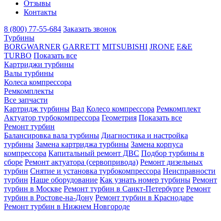
Отзывы
Контакты
8 (800) 77-55-684
Заказать звонок
Турбины
BORGWARNER
GARRETT
MITSUBISHI
JRONE
E&E
TURBO
Показать все
Картриджи турбины
Валы турбины
Колеса компрессора
Ремкомплекты
Все запчасти
Картридж турбины
Вал
Колесо компрессора
Ремкомплект
Актуатор турбокомпрессора
Геометрия
Показать все
Ремонт турбин
Балансировка вала турбины
Диагностика и настройка
турбины
Замена картриджа турбины
Замена корпуса
компрессора
Капитальный ремонт ДВС
Подбор турбины в
сборе
Ремонт актуатора (сервопривода)
Ремонт дизельных
турбин
Снятие и установка турбокомпрессора
Неисправности
турбин
Наше оборудование
Как узнать номер турбины
Ремонт
турбин в Москве
Ремонт турбин в Санкт-Петербурге
Ремонт
турбин в Ростове-на-Дону
Ремонт турбин в Краснодаре
Ремонт турбин в Нижнем Новгороде