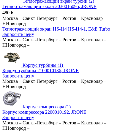
Теплотражающий экран турбин (2)
Теплоотражающий экран 2030016095, JRONE
480
₽
Москва
–
Санкт-Петербург
–
Ростов
–
Краснодар
–
ННовгород
–
Теплотражающий экран HS-I14 HS-I14-1, E&E Turbo
Запросить цену
Москва
–
Санкт-Петербург
–
Ростов
–
Краснодар
–
ННовгород
–
Корпус турбины (1)
Корпус турбины 2100010186, JRONE
Запросить цену
Москва
–
Санкт-Петербург
–
Ростов
–
Краснодар
–
ННовгород
–
Корпус компрессора (1)
Корпус компрессора 2200010192, JRONE
Запросить цену
Москва
–
Санкт-Петербург
–
Ростов
–
Краснодар
–
ННовгород
–