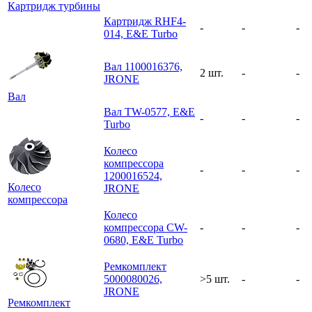
Картридж турбины
Картридж RHF4-
-
-
-
014, E&E Turbo
Вал 1100016376,
2 шт.
-
-
JRONE
Вал
Вал TW-0577, E&E
-
-
-
Turbo
Колесо
компрессора
-
-
-
1200016524,
Колесо
JRONE
компрессора
Колесо
компрессора CW-
-
-
-
0680, E&E Turbo
Ремкомплект
5000080026,
>5 шт.
-
-
JRONE
Ремкомплект