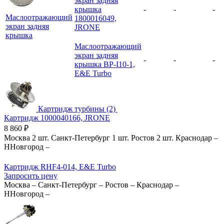
экран задняя
крышка
-
-
-
Маслоотражающий
1800016049,
экран задняя
JRONE
крышка
Маслоотражающий
экран задняя
-
-
-
крышка BP-I10-1,
E&E Turbo
Картридж турбины (2)
Картридж 1000040166, JRONE
8 860
₽
Москва
2 шт.
Санкт-Петербург
1 шт.
Ростов
2 шт.
Краснодар
–
ННовгород
–
Картридж RHF4-014, E&E Turbo
Запросить цену
Москва
–
Санкт-Петербург
–
Ростов
–
Краснодар
–
ННовгород
–