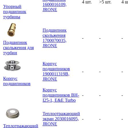
4 шт.
>5 шт.
4 ш
1600016109,
Упорный
JRONE
подшипник
турбины
Подшипник
скольжения
-
-
-
1700070035,
Подшипник
JRONE
скольжения для
турбин
Корпус
подшипников
-
-
-
1900011319B,
Корпус
JRONE
подшипников
Корпус
подшипников BH-
-
-
-
I25-1, E&E Turbo
Теплоотражающий
экран 2030016095,
-
-
-
JRONE
Теплотражающий