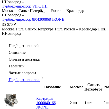
ННовгород
–
Турбокомпрессор VIFC IHI
Москва
–
Санкт-Петербург
–
Ростов
–
Краснодар
–
ННовгород
–
Турбокомпрессор 8I04300868 JRONE
35 670
₽
Москва
1 шт.
Санкт-Петербург
1 шт.
Ростов
–
Краснодар
1 шт.
ННовгород
–
Подбор запчастей
Описание
Оплата и доставка
Гарантии
Частые вопросы
Подбор запчастей
Санкт-
Название
Москва
Ро
Петербург
Картридж
1000040166,
2 шт.
1 шт.
2 ш
JRONE