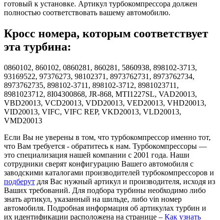
готовый к установке. Артикул турбокомпрессора должен
полностью соответствовать вашему автомобилю.
Кросс номера, которым соответствует
эта турбина:
0860102, 860102, 0860281, 860281, 5860938, 898102-3713,
93169522, 97376273, 98102371, 8973762731, 8973762734,
8973762735, 898102-3711, 898102-3712, 8981023711,
8981023712, 8I04300868, JR-868, MTI1227SL, VAD20013,
VBD20013, VCD20013, VDD20013, VED20013, VHD20013,
VID20013, VIFC, VIFC REP, VKD20013, VLD20013,
VMD20013
Если Вы не уверены в том, что турбокомпрессор именно тот,
что Вам требуется - обратитесь к нам. Турбокомпрессоры —
это специализация нашей компании с 2001 года. Наши
сотрудники сверят конфигурацию Вашего автомобиля с
заводскими каталогами производителей турбокомпрессоров и
подберут
для Вас нужный артикул и производителя, исходя из
Ваших требований. Для подбора турбины необходимо либо
знать артикул, указанный на шильде, либо vin номер
автомобиля. Подробная информация об артикулах турбин и
их идентификации расположена на странице –
Как узнать