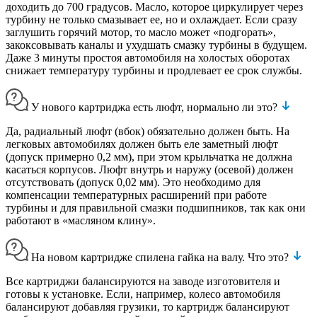
доходить до 700 градусов. Масло, которое циркулирует через
турбину не только смазывает ее, но и охлаждает. Если сразу
заглушить горячий мотор, то масло может «подгорать»,
закоксовывать каналы и ухудшать смазку турбины в будущем.
Даже 3 минуты простоя автомобиля на холостых оборотах
снижает температуру турбины и продлевает ее срок службы.
У нового картриджа есть люфт, нормально ли это?
Да, радиальный люфт (вбок) обязательно должен быть. На
легковых автомобилях должен быть еле заметный люфт
(допуск примерно 0,2 мм), при этом крыльчатка не должна
касаться корпусов. Люфт внутрь и наружу (осевой) должен
отсутствовать (допуск 0,02 мм). Это необходимо для
компенсации температурных расширений при работе
турбины и для правильной смазки подшипников, так как они
работают в «масляном клину».
На новом картридже спилена гайка на валу. Что это?
Все картриджи балансируются на заводе изготовителя и
готовы к установке. Если, например, колесо автомобиля
балансируют добавляя грузики, то картридж балансируют