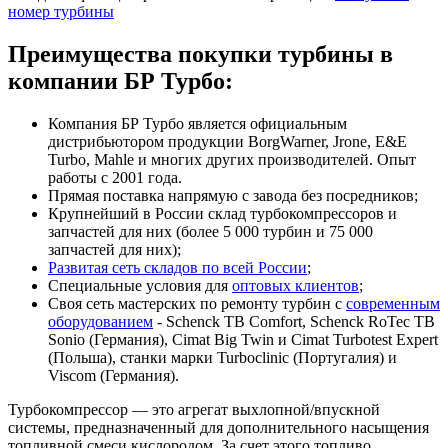
номер турбины
Преимущества покупки турбины в
компании БР Турбо:
Компания БР Турбо является официальным
дистрибьютором продукции BorgWarner, Jrone, E&E
Turbo, Mahle и многих других производителей. Опыт
работы с 2001 года.
Прямая поставка напрямую с завода без посредников;
Крупнейший в России склад турбокомпрессоров и
запчастей для них (более 5 000 турбин и 75 000
запчастей для них);
Развитая сеть складов по всей России
;
Специальные условия для
оптовых клиентов
;
Своя сеть мастерских по ремонту турбин с
современным
оборудованием
- Schenck TB Comfort, Schenck RoTec TB
Sonio (Германия), Cimat Big Twin и Cimat Turbotest Expert
(Польша), станки марки Turboclinic (Португалия) и
Viscom (Германия).
Турбокомпрессор — это агрегат выхлопной/впускной
системы, предназначенный для дополнительного насыщения
топливной смеси кислородом. За счет этого топливо