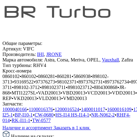
Общие параметры:
Артикул:
VIFC
Производитель:
IHI
,
JRONE
Марка автомобиля:
Astra, Corsa, Meriva, OPEL,
Vauxhall
, Zafira
Тип турбины:
RHV4
Кросс-номера
0860102
•
860102
•
0860281
•
860281
•
5860938
•
898102-
3713
•
93169522
•
97376273
•
98102371
•
8973762731
•
8973762734
•
89
3711
•
898102-3712
•
8981023711
•
8981023712
•
8I04300868
•
JR-
868
•
MTI1227SL
•
VAD20013
•
VBD20013
•
VCD20013
•
VDD20013
•
REP
•
VKD20013
•
VLD20013
•
VMD20013
Запчасти:
1000040166
•
1100016376
•
1200016524
•
1400011017
•
1600016109
•
1
I25-1
•
BP-I10-1
•
CW-0680
•
HS-I14 HS-I14-1
•
NR-N062-2
•
RHF4-
014
•
RK-I11-1
•
TW-0577
Наличие и ассортимент
Заказать в 1 клик
Наличие на складах: