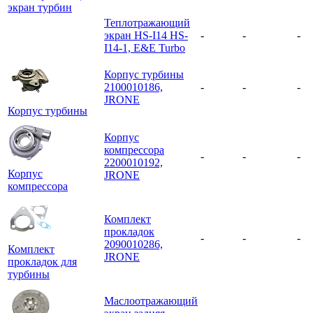
экран турбин
Теплотражающий
экран HS-I14 HS-
-
-
-
I14-1, E&E Turbo
Корпус турбины
2100010186,
-
-
-
JRONE
Корпус турбины
Корпус
компрессора
-
-
-
2200010192,
Корпус
JRONE
компрессора
Комплект
прокладок
-
-
-
2090010286,
Комплект
JRONE
прокладок для
турбины
Маслоотражающий