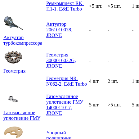
Ремкомплект RK-
>5 шт.
>5 шт.
1 ш
I11-1, E&E Turbo
Актуатор
2061010078,
-
-
-
JRONE
Актуатор
турбокомпрессора
Геометрия
3000016032G,
-
-
-
JRONE
Геометрия
Геометрия NR-
4 шт.
2 шт.
1 ш
N062-2, E&E Turbo
Газомаслянное
уплотнение ГМУ
5 шт.
>5 шт.
5 ш
1400011017,
Газомаслянное
JRONE
уплотнение ГМУ
Упорный
подшипник