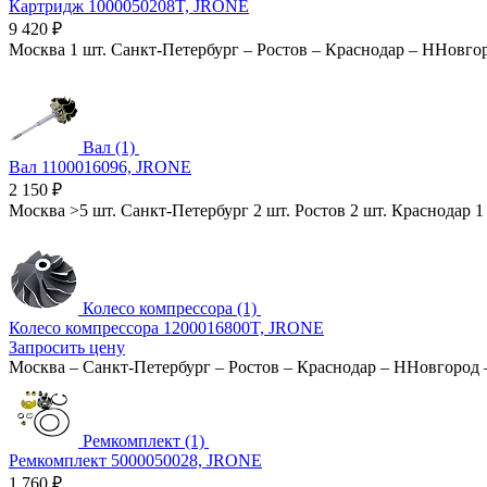
Картридж 1000050208T, JRONE
9 420
₽
Москва
1 шт.
Санкт-Петербург
–
Ростов
–
Краснодар
–
ННовго
Вал (1)
Вал 1100016096, JRONE
2 150
₽
Москва
>5 шт.
Санкт-Петербург
2 шт.
Ростов
2 шт.
Краснодар
1
Колесо компрессора (1)
Колесо компрессора 1200016800T, JRONE
Запросить цену
Москва
–
Санкт-Петербург
–
Ростов
–
Краснодар
–
ННовгород
Ремкомплект (1)
Ремкомплект 5000050028, JRONE
1 760
₽