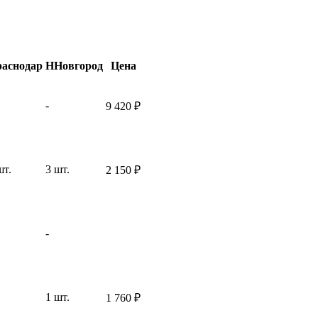
аснодар
ННовгород
Цена
-
9 420
₽
шт.
3 шт.
2 150
₽
-
1 шт.
1 760
₽