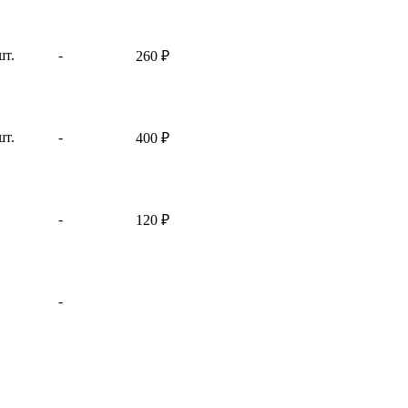
шт.
-
260
₽
шт.
-
400
₽
-
120
₽
-