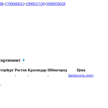
3B
•
1700060021
•
1900011530
•
5000050028
ссортимент
тербург
Ростов
Краснодар
ННовгород
Цена
-
-
-
Запросить цену
–