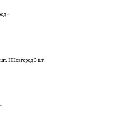
род
–
 шт.
ННовгород
3 шт.
–