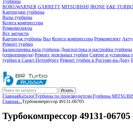
Турбины
BORGWARNER
GARRETT
MITSUBISHI
JRONE
E&E TURB
Картриджи турбины
Валы турбины
Колеса компрессора
Ремкомплекты
Все запчасти
Картридж турбины
Вал
Колесо компрессора
Ремкомплект
Акту
Ремонт турбин
Балансировка вала турбины
Диагностика и настройка турбины
(сервопривода)
Ремонт дизельных турбин
Снятие и установка 
турбин в Санкт-Петербурге
Ремонт турбин в Ростове-на-Дону
Искать
Главная
Каталог
Турбины по производителю
Турбины MITSUBI
Главная
...
Турбокомпрессор 49131-06705
Турбокомпрессор 49131-06705