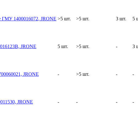
е ГМУ 1400016072, JRONE
>5 шт.
>5 шт.
3 шт.
5 
0016123B, JRONE
5 шт.
>5 шт.
-
3 
700060021, JRONE
-
>5 шт.
-
-
0011530, JRONE
-
-
-
-