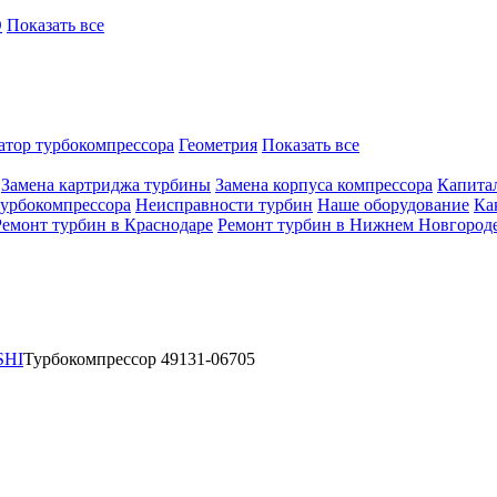
O
Показать все
атор турбокомпрессора
Геометрия
Показать все
Замена картриджа турбины
Замена корпуса компрессора
Капита
турбокомпрессора
Неисправности турбин
Наше оборудование
Ка
Ремонт турбин в Краснодаре
Ремонт турбин в Нижнем Новгород
SHI
Турбокомпрессор 49131-06705