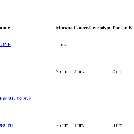
ание
Москва
Санкт-Петербург
Ростов
Кр
JRONE
1 шт.
-
-
-
>5 шт.
2 шт.
2 шт.
1 
016800T, JRONE
-
-
-
-
 JRONE
>5 шт.
3 шт.
3 шт.
-