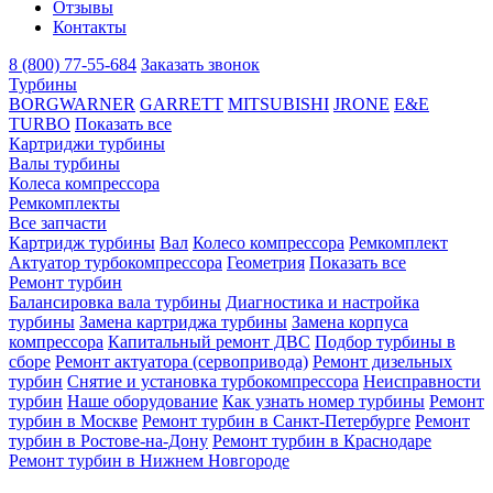
Отзывы
Контакты
8 (800) 77-55-684
Заказать звонок
Турбины
BORGWARNER
GARRETT
MITSUBISHI
JRONE
E&E
TURBO
Показать все
Картриджи турбины
Валы турбины
Колеса компрессора
Ремкомплекты
Все запчасти
Картридж турбины
Вал
Колесо компрессора
Ремкомплект
Актуатор турбокомпрессора
Геометрия
Показать все
Ремонт турбин
Балансировка вала турбины
Диагностика и настройка
турбины
Замена картриджа турбины
Замена корпуса
компрессора
Капитальный ремонт ДВС
Подбор турбины в
сборе
Ремонт актуатора (сервопривода)
Ремонт дизельных
турбин
Снятие и установка турбокомпрессора
Неисправности
турбин
Наше оборудование
Как узнать номер турбины
Ремонт
турбин в Москве
Ремонт турбин в Санкт-Петербурге
Ремонт
турбин в Ростове-на-Дону
Ремонт турбин в Краснодаре
Ремонт турбин в Нижнем Новгороде