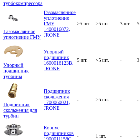
турбокомпрессора
Газомаслянное
уплотнение
ГМУ
>5 шт.
>5 шт.
3 шт.
5
1400016072,
Газомаслянное
JRONE
уплотнение ГМУ
Упорный
подшипник
5 шт.
>5 шт.
-
3
1600016123B,
Упорный
JRONE
подшипник
турбины
Подшипник
скольжения
-
>5 шт.
-
-
1700060021,
Подшипник
JRONE
скольжения для
турбин
Корпус
подшипников
-
1 шт.
-
-
1900011158C,