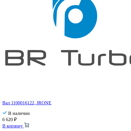
Вал 1100016122, JRONE
В наличии
6 620
₽
В корзину