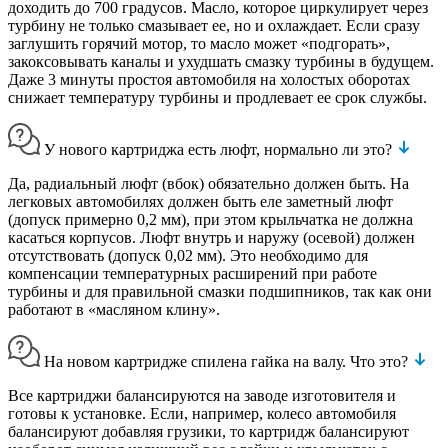
доходить до 700 градусов. Масло, которое циркулирует через
турбину не только смазывает ее, но и охлаждает. Если сразу
заглушить горячий мотор, то масло может «подгорать»,
закоксовывать каналы и ухудшать смазку турбины в будущем.
Даже 3 минуты простоя автомобиля на холостых оборотах
снижает температуру турбины и продлевает ее срок службы.
У нового картриджа есть люфт, нормально ли это?
Да, радиальный люфт (вбок) обязательно должен быть. На
легковых автомобилях должен быть еле заметный люфт
(допуск примерно 0,2 мм), при этом крыльчатка не должна
касаться корпусов. Люфт внутрь и наружу (осевой) должен
отсутствовать (допуск 0,02 мм). Это необходимо для
компенсации температурных расширений при работе
турбины и для правильной смазки подшипников, так как они
работают в «масляном клину».
На новом картридже спилена гайка на валу. Что это?
Все картриджи балансируются на заводе изготовителя и
готовы к установке. Если, например, колесо автомобиля
балансируют добавляя грузики, то картридж балансируют