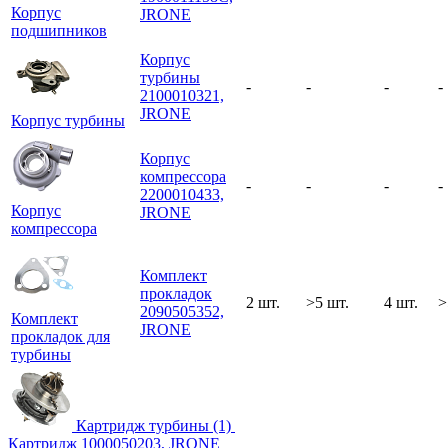
Корпус
JRONE
подшипников
Корпус
турбины
-
-
-
-
2100010321,
JRONE
Корпус турбины
Корпус
компрессора
-
-
-
-
2200010433,
Корпус
JRONE
компрессора
Комплект
прокладок
2 шт.
>5 шт.
4 шт.
>
2090505352,
Комплект
JRONE
прокладок для
турбины
Картридж турбины (1)
Картридж 1000050203, JRONE