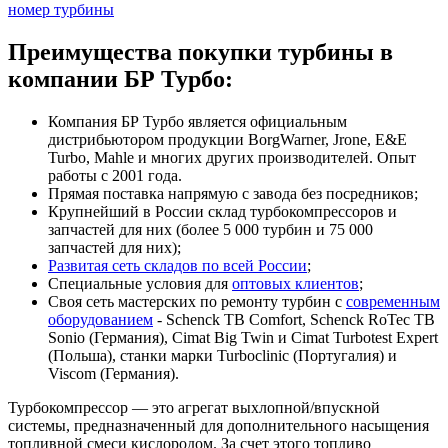
номер турбины
Преимущества покупки турбины в
компании БР Турбо:
Компания БР Турбо является официальным
дистрибьютором продукции BorgWarner, Jrone, E&E
Turbo, Mahle и многих других производителей. Опыт
работы с 2001 года.
Прямая поставка напрямую с завода без посредников;
Крупнейший в России склад турбокомпрессоров и
запчастей для них (более 5 000 турбин и 75 000
запчастей для них);
Развитая сеть складов по всей России
;
Специальные условия для
оптовых клиентов
;
Своя сеть мастерских по ремонту турбин с
современным
оборудованием
- Schenck TB Comfort, Schenck RoTec TB
Sonio (Германия), Cimat Big Twin и Cimat Turbotest Expert
(Польша), станки марки Turboclinic (Португалия) и
Viscom (Германия).
Турбокомпрессор — это агрегат выхлопной/впускной
системы, предназначенный для дополнительного насыщения
топливной смеси кислородом. За счет этого топливо