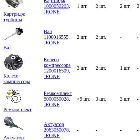
Картридж
1000050203,
1 шт.
2 шт.
2 шт.
2
JRONE
Картридж
турбины
Вал
1100016555,
2 шт.
2 шт.
-
-
JRONE
Вал
Колесо
компрессора
3 шт.
2 шт.
1 шт.
-
1200016509,
Колесо
JRONE
компрессора
Ремкомплект
5000050028,
>5 шт.
3 шт.
3 шт.
-
JRONE
Ремкомплект
Актуатор
2063050078,
-
-
-
-
JRONE
Актуатор