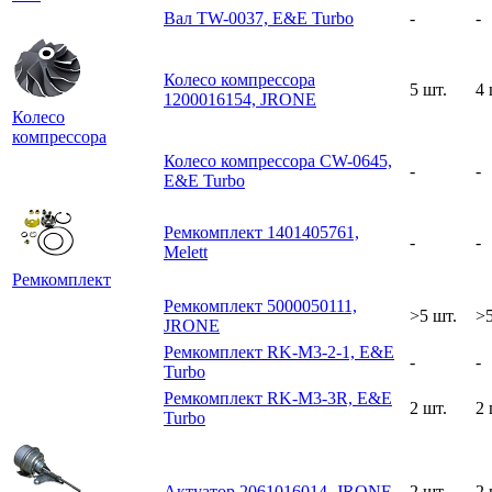
Вал TW-0037, E&E Turbo
-
-
Колесо компрессора
5 шт.
4 
1200016154, JRONE
Колесо
компрессора
Колесо компрессора CW-0645,
-
-
E&E Turbo
Ремкомплект 1401405761,
-
-
Melett
Ремкомплект
Ремкомплект 5000050111,
>5 шт.
>5
JRONE
Ремкомплект RK-M3-2-1, E&E
-
-
Turbo
Ремкомплект RK-M3-3R, E&E
2 шт.
2 
Turbo
Актуатор 2061016014, JRONE
2 шт.
2 