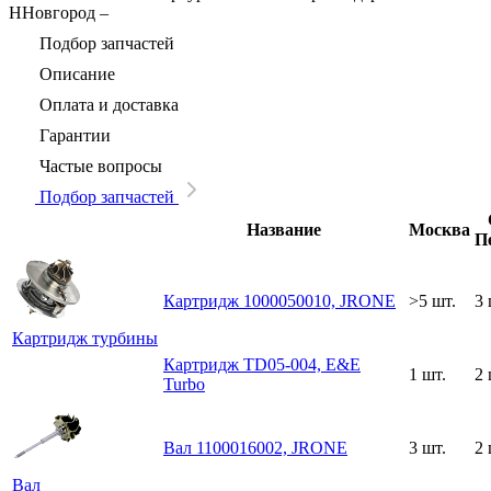
ННовгород
–
Подбор запчастей
Описание
Оплата и доставка
Гарантии
Частые вопросы
Подбор запчастей
Название
Москва
П
Картридж 1000050010, JRONE
>5 шт.
3 
Картридж турбины
Картридж TD05-004, E&E
1 шт.
2 
Turbo
Вал 1100016002, JRONE
3 шт.
2 
Вал