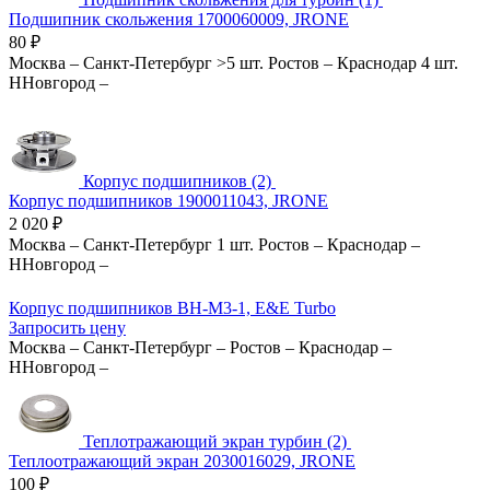
Подшипник скольжения 1700060009, JRONE
80
₽
Москва
–
Санкт-Петербург
>5 шт.
Ростов
–
Краснодар
4 шт.
ННовгород
–
Корпус подшипников (2)
Корпус подшипников 1900011043, JRONE
2 020
₽
Москва
–
Санкт-Петербург
1 шт.
Ростов
–
Краснодар
–
ННовгород
–
Корпус подшипников BH-M3-1, E&E Turbo
Запросить цену
Москва
–
Санкт-Петербург
–
Ростов
–
Краснодар
–
ННовгород
–
Теплотражающий экран турбин (2)
Теплоотражающий экран 2030016029, JRONE
100
₽