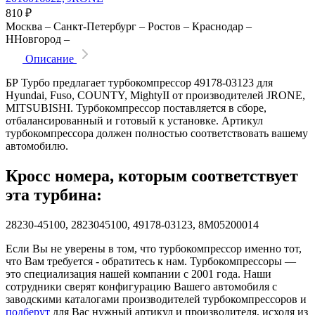
810
₽
Москва
–
Санкт-Петербург
–
Ростов
–
Краснодар
–
ННовгород
–
Описание
БР Турбо предлагает турбокомпрессор 49178-03123 для
Hyundai, Fuso, COUNTY, MightyII от производителей JRONE,
MITSUBISHI. Турбокомпрессор поставляется в сборе,
отбалансированный и готовый к установке. Артикул
турбокомпрессора должен полностью соответствовать вашему
автомобилю.
Кросс номера, которым соответствует
эта турбина:
28230-45100, 2823045100, 49178-03123, 8M05200014
Если Вы не уверены в том, что турбокомпрессор именно тот,
что Вам требуется - обратитесь к нам. Турбокомпрессоры —
это специализация нашей компании с 2001 года. Наши
сотрудники сверят конфигурацию Вашего автомобиля с
заводскими каталогами производителей турбокомпрессоров и
подберут
для Вас нужный артикул и производителя, исходя из