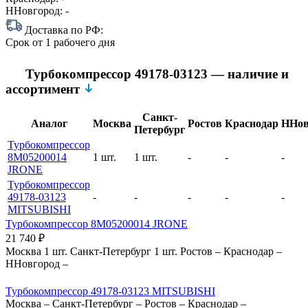
ННовгород:
-
Доставка по РФ:
Срок
от 1 рабочего дня
Турбокомпрессор 49178-03123 — наличие и
ассортимент
Санкт-
Аналог
Москва
Ростов
Краснодар
ННов
Петербург
Турбокомпрессор
8M05200014
1 шт.
1 шт.
-
-
-
JRONE
Турбокомпрессор
49178-03123
-
-
-
-
-
MITSUBISHI
Турбокомпрессор 8M05200014 JRONE
21 740
₽
Москва
1 шт.
Санкт-Петербург
1 шт.
Ростов
–
Краснодар
–
ННовгород
–
Турбокомпрессор 49178-03123 MITSUBISHI
Москва
–
Санкт-Петербург
–
Ростов
–
Краснодар
–