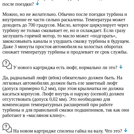
после поездки?
Можно, но не желательно. Обычно после поездки турбина и
внутренние ее части сильно раскалены. Температура может
доходить до 700 градусов. Масло, которое циркулирует через
турбину не только смазывает ее, но и охлаждает. Если сразу
заглушить горячий мотор, то масло может «подгорать»,
закоксовывать каналы и ухудшать смазку турбины в будущем.
Даже 3 минуты простоя автомобиля на холостых оборотах
снижает температуру турбины и продлевает ее срок службы.
У нового картриджа есть люфт, нормально ли это?
Да, радиальный люфт (вбок) обязательно должен быть. На
легковых автомобилях должен быть еле заметный люфт
(допуск примерно 0,2 мм), при этом крыльчатка не должна
касаться корпусов. Люфт внутрь и наружу (осевой) должен
отсутствовать (допуск 0,02 мм). Это необходимо для
компенсации температурных расширений при работе
турбины и для правильной смазки подшипников, так как они
работают в «масляном клину».
На новом картридже спилена гайка на валу. Что это?