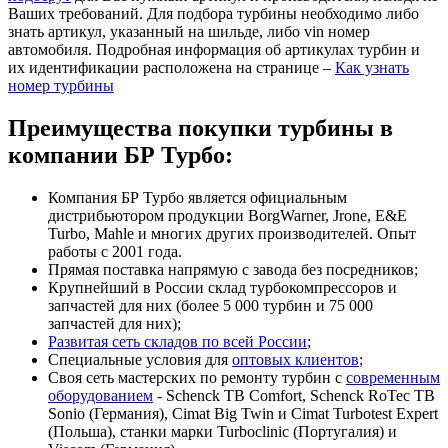
Ваших требований. Для подбора турбины необходимо либо
знать артикул, указанный на шильде, либо vin номер
автомобиля. Подробная информация об артикулах турбин и
их идентификации расположена на странице –
Как узнать
номер турбины
Преимущества покупки турбины в
компании БР Турбо:
Компания БР Турбо является официальным
дистрибьютором продукции BorgWarner, Jrone, E&E
Turbo, Mahle и многих других производителей. Опыт
работы с 2001 года.
Прямая поставка напрямую с завода без посредников;
Крупнейший в России склад турбокомпрессоров и
запчастей для них (более 5 000 турбин и 75 000
запчастей для них);
Развитая сеть складов по всей России
;
Специальные условия для
оптовых клиентов
;
Своя сеть мастерских по ремонту турбин с
современным
оборудованием
- Schenck TB Comfort, Schenck RoTec TB
Sonio (Германия), Cimat Big Twin и Cimat Turbotest Expert
(Польша), станки марки Turboclinic (Португалия) и