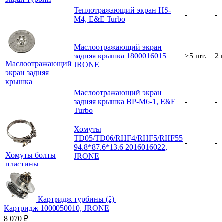
Теплотражающий экран HS-
-
-
M4, E&E Turbo
Маслоотражающий экран
задняя крышка 1800016015,
>5 шт.
2 
Маслоотражающий
JRONE
экран задняя
крышка
Маслоотражающий экран
задняя крышка BP-M6-1, E&E
-
-
Turbo
Хомуты
TD05/TD06/RHF4/RHF5/RHF55
-
-
94.8*87.6*13.6 2016016022,
Хомуты болты
JRONE
пластины
Картридж турбины (2)
Картридж 1000050010, JRONE
8 070
₽