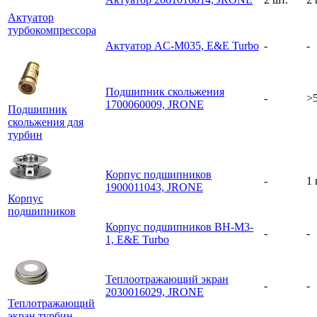
Актуатор
турбокомпрессора
Актуатор AC-M035, E&E Turbo
-
-
Подшипник скольжения
-
>5
1700060009, JRONE
Подшипник
скольжения для
турбин
Корпус подшипников
-
1 
1900011043, JRONE
Корпус
подшипников
Корпус подшипников BH-M3-
-
-
1, E&E Turbo
Теплоотражающий экран
-
-
2030016029, JRONE
Теплотражающий
экран турбин