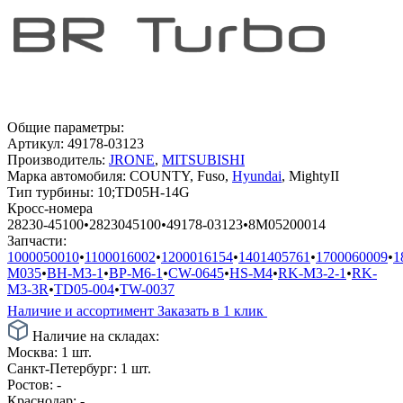
Общие параметры:
Артикул:
49178-03123
Производитель:
JRONE
,
MITSUBISHI
Марка автомобиля:
COUNTY, Fuso,
Hyundai
, MightyII
Тип турбины:
10;TD05H-14G
Кросс-номера
28230-45100
•
2823045100
•
49178-03123
•
8M05200014
Запчасти:
1000050010
•
1100016002
•
1200016154
•
1401405761
•
1700060009
•
1
M035
•
BH-M3-1
•
BP-M6-1
•
CW-0645
•
HS-M4
•
RK-M3-2-1
•
RK-
M3-3R
•
TD05-004
•
TW-0037
Наличие и ассортимент
Заказать в 1 клик
Наличие на складах:
Москва:
1 шт.
Санкт-Петербург:
1 шт.
Ростов:
-
Краснодар:
-