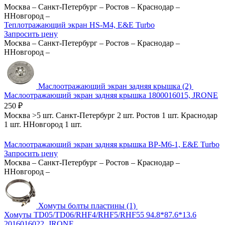
Москва
–
Санкт-Петербург
–
Ростов
–
Краснодар
–
ННовгород
–
Теплотражающий экран HS-M4, E&E Turbo
Запросить цену
Москва
–
Санкт-Петербург
–
Ростов
–
Краснодар
–
ННовгород
–
Маслоотражающий экран задняя крышка (2)
Маслоотражающий экран задняя крышка 1800016015, JRONE
250
₽
Москва
>5 шт.
Санкт-Петербург
2 шт.
Ростов
1 шт.
Краснодар
1 шт.
ННовгород
1 шт.
Маслоотражающий экран задняя крышка BP-M6-1, E&E Turbo
Запросить цену
Москва
–
Санкт-Петербург
–
Ростов
–
Краснодар
–
ННовгород
–
Хомуты болты пластины (1)
Хомуты TD05/TD06/RHF4/RHF5/RHF55 94.8*87.6*13.6
2016016022, JRONE