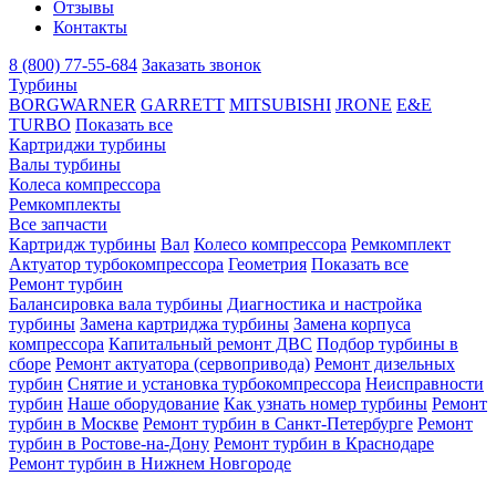
Отзывы
Контакты
8 (800) 77-55-684
Заказать звонок
Турбины
BORGWARNER
GARRETT
MITSUBISHI
JRONE
E&E
TURBO
Показать все
Картриджи турбины
Валы турбины
Колеса компрессора
Ремкомплекты
Все запчасти
Картридж турбины
Вал
Колесо компрессора
Ремкомплект
Актуатор турбокомпрессора
Геометрия
Показать все
Ремонт турбин
Балансировка вала турбины
Диагностика и настройка
турбины
Замена картриджа турбины
Замена корпуса
компрессора
Капитальный ремонт ДВС
Подбор турбины в
сборе
Ремонт актуатора (сервопривода)
Ремонт дизельных
турбин
Снятие и установка турбокомпрессора
Неисправности
турбин
Наше оборудование
Как узнать номер турбины
Ремонт
турбин в Москве
Ремонт турбин в Санкт-Петербурге
Ремонт
турбин в Ростове-на-Дону
Ремонт турбин в Краснодаре
Ремонт турбин в Нижнем Новгороде