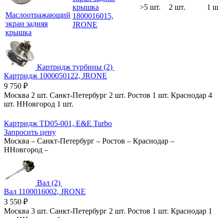
крышка
>5 шт.
2 шт.
1 ш
Маслоотражающий
1800016015,
экран задняя
JRONE
крышка
Картридж турбины (2)
Картридж 1000050122, JRONE
9 750
₽
Москва
2 шт.
Санкт-Петербург
2 шт.
Ростов
1 шт.
Краснодар
4
шт.
ННовгород
1 шт.
Картридж TD05-001, E&E Turbo
Запросить цену
Москва
–
Санкт-Петербург
–
Ростов
–
Краснодар
–
ННовгород
–
Вал (2)
Вал 1100016002, JRONE
3 550
₽
Москва
3 шт.
Санкт-Петербург
2 шт.
Ростов
1 шт.
Краснодар
1