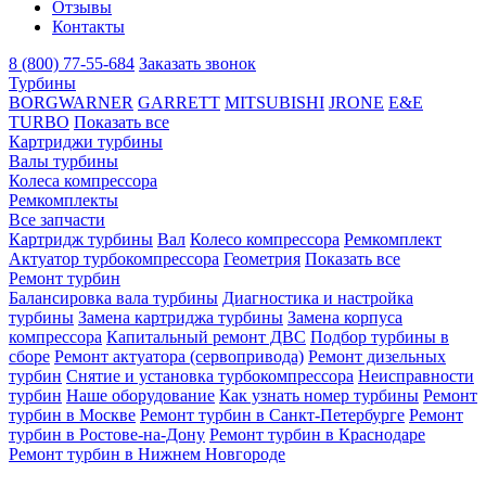
Отзывы
Контакты
8 (800) 77-55-684
Заказать звонок
Турбины
BORGWARNER
GARRETT
MITSUBISHI
JRONE
E&E
TURBO
Показать все
Картриджи турбины
Валы турбины
Колеса компрессора
Ремкомплекты
Все запчасти
Картридж турбины
Вал
Колесо компрессора
Ремкомплект
Актуатор турбокомпрессора
Геометрия
Показать все
Ремонт турбин
Балансировка вала турбины
Диагностика и настройка
турбины
Замена картриджа турбины
Замена корпуса
компрессора
Капитальный ремонт ДВС
Подбор турбины в
сборе
Ремонт актуатора (сервопривода)
Ремонт дизельных
турбин
Снятие и установка турбокомпрессора
Неисправности
турбин
Наше оборудование
Как узнать номер турбины
Ремонт
турбин в Москве
Ремонт турбин в Санкт-Петербурге
Ремонт
турбин в Ростове-на-Дону
Ремонт турбин в Краснодаре
Ремонт турбин в Нижнем Новгороде