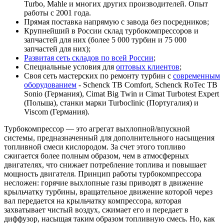
Turbo, Mahle и многих других производителей. Опыт
работы с 2001 года.
Прямая поставка напрямую с завода без посредников;
Крупнейший в России склад турбокомпрессоров и
запчастей для них (более 5 000 турбин и 75 000
запчастей для них);
Развитая сеть складов по всей России
;
Специальные условия для
оптовых клиентов
;
Своя сеть мастерских по ремонту турбин с
современным
оборудованием
- Schenck TB Comfort, Schenck RoTec TB
Sonio (Германия), Cimat Big Twin и Cimat Turbotest Expert
(Польша), станки марки Turboclinic (Португалия) и
Viscom (Германия).
Турбокомпрессор — это агрегат выхлопной/впускной
системы, предназначенный для дополнительного насыщения
топливной смеси кислородом. За счет этого топливо
сжигается более полным образом, чем в атмосферных
двигателях, что снижает потребление топлива и повышает
мощность двигателя. Принцип работы турбокомпрессора
несложен: горячие выхлопные газы приводят в движение
крыльчатку турбины, вращательное движение которой через
вал передается на крыльчатку компрессора, которая
захватывает чистый воздух, сжимает его и передает в
диффузор, насыщая таким образом топливную смесь. Но, как