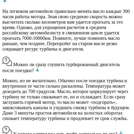
На легковом автомобиле правильно менять масло каждые 300
часов работы мотора. Зная свою среднюю скорость можно
высчитать сколько километров вам удается проехать за это
время. Однако, для упрощения расчетов в среднем
российскому автомобилисту в смешенном цикле удается
проехать 7000-10000км. Помните, лучше поменять масло
раньше, чем позднее. Перепробег на старом масле резко
сокращает ресурс турбины и двигателя.
Можно ли сразу глушить турбированный двигатель
после поездки?
Можно, но не желательно. Обычно после поездки турбина и
внутренние ее части сильно раскалены. Температура может
доходить до 700 градусов. Масло, которое циркулирует через
турбину не только смазывает ее, но и охлаждает. Если сразу
заглушить горячий мотор, то масло может «подгорать»,
закоксовывать каналы и ухудшать смазку турбины в будущем.
Даже 3 минуты простоя автомобиля на холостых оборотах
снижает температуру турбины и продлевает ее срок службы.
У нового картриджа есть люфт, нормально ли это?