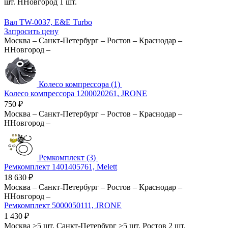
шт.
ННовгород
1 шт.
Вал TW-0037, E&E Turbo
Запросить цену
Москва
–
Санкт-Петербург
–
Ростов
–
Краснодар
–
ННовгород
–
Колесо компрессора (1)
Колесо компрессора 1200020261, JRONE
750
₽
Москва
–
Санкт-Петербург
–
Ростов
–
Краснодар
–
ННовгород
–
Ремкомплект (3)
Ремкомплект 1401405761, Melett
18 630
₽
Москва
–
Санкт-Петербург
–
Ростов
–
Краснодар
–
ННовгород
–
Ремкомплект 5000050111, JRONE
1 430
₽
Москва
>5 шт.
Санкт-Петербург
>5 шт.
Ростов
2 шт.