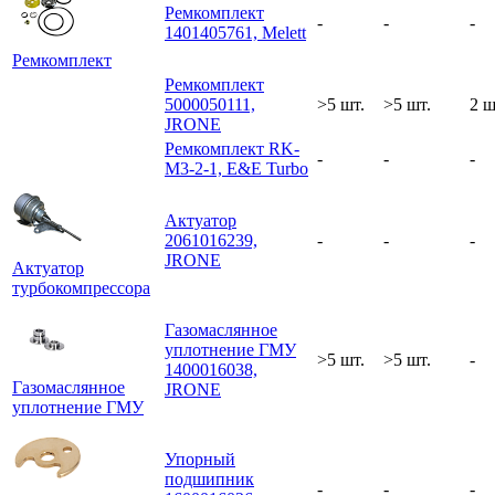
Ремкомплект
-
-
-
1401405761, Melett
Ремкомплект
Ремкомплект
5000050111,
>5 шт.
>5 шт.
2 ш
JRONE
Ремкомплект RK-
-
-
-
M3-2-1, E&E Turbo
Актуатор
2061016239,
-
-
-
JRONE
Актуатор
турбокомпрессора
Газомаслянное
уплотнение ГМУ
>5 шт.
>5 шт.
-
1400016038,
Газомаслянное
JRONE
уплотнение ГМУ
Упорный
подшипник
-
-
-