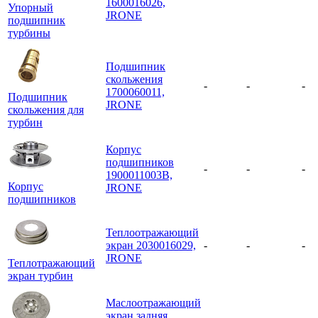
1600016026,
Упорный
JRONE
подшипник
турбины
Подшипник
скольжения
-
-
-
1700060011,
Подшипник
JRONE
скольжения для
турбин
Корпус
подшипников
-
-
-
1900011003B,
Корпус
JRONE
подшипников
Теплоотражающий
экран 2030016029,
-
-
-
JRONE
Теплотражающий
экран турбин
Маслоотражающий
экран задняя