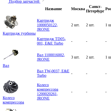
Подбор запчастей
Санкт-
Название
Москва
Ро
Петербург
Картридж
1000050122,
2 шт.
2 шт.
1 ш
JRONE
Картридж турбины
Картридж TD05-
-
-
-
001, E&E Turbo
Вал 1100016002,
3 шт.
2 шт.
1 ш
JRONE
Вал
Вал TW-0037, E&E
-
-
-
Turbo
Колесо
компрессора
-
-
-
1200020261,
Колесо
JRONE
компрессора