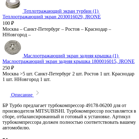
Теплотражающий экран турбин (1)
Теплоотражающий экран 2030016029, JRONE
100
₽
Москва
–
Санкт-Петербург
–
Ростов
–
Краснодар
–
ННовгород
–
Маслоотражающий экран задняя крышка (1)
Маслоотражающий экран задняя крышка 1800016015, JRONE
250
₽
Москва
>5 шт.
Санкт-Петербург
2 шт.
Ростов
1 шт.
Краснодар
1 шт.
ННовгород
1 шт.
Описание
БР Турбо предлагает турбокомпрессор 49178-06200 для от
производителя MITSUBISHI. Турбокомпрессор поставляется в
сборе, отбалансированный и готовый к установке. Артикул
турбокомпрессора должен полностью соответствовать вашему
автомобилю.