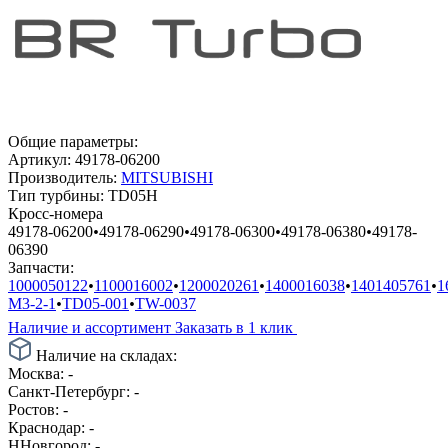
Общие параметры:
Артикул:
49178-06200
Производитель:
MITSUBISHI
Тип турбины:
TD05H
Кросс-номера
49178-06200
•
49178-06290
•
49178-06300
•
49178-06380
•
49178-
06390
Запчасти:
1000050122
•
1100016002
•
1200020261
•
1400016038
•
1401405761
•
1
M3-2-1
•
TD05-001
•
TW-0037
Наличие и ассортимент
Заказать в 1 клик
Наличие на складах:
Москва:
-
Санкт-Петербург:
-
Ростов:
-
Краснодар:
-
ННовгород:
-