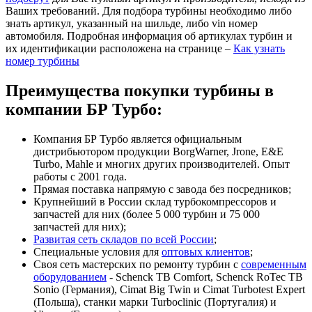
Ваших требований. Для подбора турбины необходимо либо
знать артикул, указанный на шильде, либо vin номер
автомобиля. Подробная информация об артикулах турбин и
их идентификации расположена на странице –
Как узнать
номер турбины
Преимущества покупки турбины в
компании БР Турбо:
Компания БР Турбо является официальным
дистрибьютором продукции BorgWarner, Jrone, E&E
Turbo, Mahle и многих других производителей. Опыт
работы с 2001 года.
Прямая поставка напрямую с завода без посредников;
Крупнейший в России склад турбокомпрессоров и
запчастей для них (более 5 000 турбин и 75 000
запчастей для них);
Развитая сеть складов по всей России
;
Специальные условия для
оптовых клиентов
;
Своя сеть мастерских по ремонту турбин с
современным
оборудованием
- Schenck TB Comfort, Schenck RoTec TB
Sonio (Германия), Cimat Big Twin и Cimat Turbotest Expert
(Польша), станки марки Turboclinic (Португалия) и