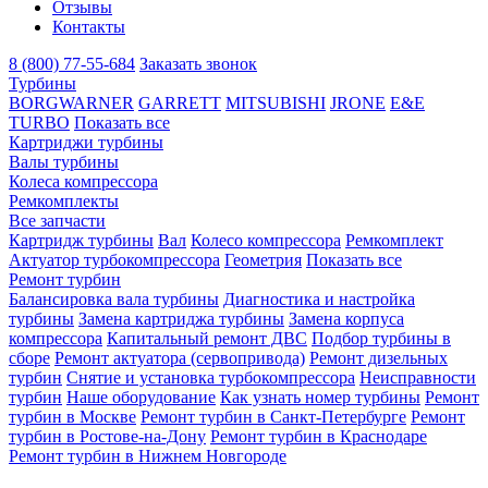
Отзывы
Контакты
8 (800) 77-55-684
Заказать звонок
Турбины
BORGWARNER
GARRETT
MITSUBISHI
JRONE
E&E
TURBO
Показать все
Картриджи турбины
Валы турбины
Колеса компрессора
Ремкомплекты
Все запчасти
Картридж турбины
Вал
Колесо компрессора
Ремкомплект
Актуатор турбокомпрессора
Геометрия
Показать все
Ремонт турбин
Балансировка вала турбины
Диагностика и настройка
турбины
Замена картриджа турбины
Замена корпуса
компрессора
Капитальный ремонт ДВС
Подбор турбины в
сборе
Ремонт актуатора (сервопривода)
Ремонт дизельных
турбин
Снятие и установка турбокомпрессора
Неисправности
турбин
Наше оборудование
Как узнать номер турбины
Ремонт
турбин в Москве
Ремонт турбин в Санкт-Петербурге
Ремонт
турбин в Ростове-на-Дону
Ремонт турбин в Краснодаре
Ремонт турбин в Нижнем Новгороде