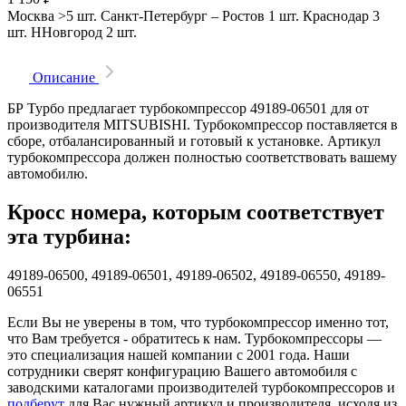
Москва
>5 шт.
Санкт-Петербург
–
Ростов
1 шт.
Краснодар
3
шт.
ННовгород
2 шт.
Описание
БР Турбо предлагает турбокомпрессор 49189-06501 для от
производителя MITSUBISHI. Турбокомпрессор поставляется в
сборе, отбалансированный и готовый к установке. Артикул
турбокомпрессора должен полностью соответствовать вашему
автомобилю.
Кросс номера, которым соответствует
эта турбина:
49189-06500, 49189-06501, 49189-06502, 49189-06550, 49189-
06551
Если Вы не уверены в том, что турбокомпрессор именно тот,
что Вам требуется - обратитесь к нам. Турбокомпрессоры —
это специализация нашей компании с 2001 года. Наши
сотрудники сверят конфигурацию Вашего автомобиля с
заводскими каталогами производителей турбокомпрессоров и
подберут
для Вас нужный артикул и производителя, исходя из