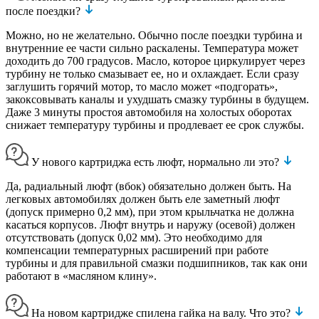
после поездки?
Можно, но не желательно. Обычно после поездки турбина и
внутренние ее части сильно раскалены. Температура может
доходить до 700 градусов. Масло, которое циркулирует через
турбину не только смазывает ее, но и охлаждает. Если сразу
заглушить горячий мотор, то масло может «подгорать»,
закоксовывать каналы и ухудшать смазку турбины в будущем.
Даже 3 минуты простоя автомобиля на холостых оборотах
снижает температуру турбины и продлевает ее срок службы.
У нового картриджа есть люфт, нормально ли это?
Да, радиальный люфт (вбок) обязательно должен быть. На
легковых автомобилях должен быть еле заметный люфт
(допуск примерно 0,2 мм), при этом крыльчатка не должна
касаться корпусов. Люфт внутрь и наружу (осевой) должен
отсутствовать (допуск 0,02 мм). Это необходимо для
компенсации температурных расширений при работе
турбины и для правильной смазки подшипников, так как они
работают в «масляном клину».
На новом картридже спилена гайка на валу. Что это?