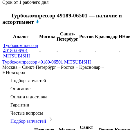
Срок
от 1 рабочего дня
Турбокомпрессор 49189-06501 — наличие и
ассортимент
Санкт-
Аналог
Москва
Ростов
Краснодар
ННов
Петербург
Турбокомпрессор
49189-06501
-
-
-
-
-
MITSUBISHI
Турбокомпрессор 49189-06501 MITSUBISHI
Москва
–
Санкт-Петербург
–
Ростов
–
Краснодар
–
ННовгород
–
Подбор запчастей
Описание
Оплата и доставка
Гарантии
Частые вопросы
Подбор запчастей
Санкт-
Название
Москва
Ростов
Красно