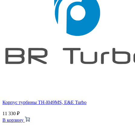
Корпус турбины TH-I049MS, E&E Turbo
11 330
₽
В корзину