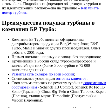
автомобиля. Подробная информация об артикулах турбин и
их идентификации расположена на странице –
Как узнать
номер турбины
Преимущества покупки турбины в
компании БР Турбо:
Компания БР Турбо является официальным
дистрибьютором продукции BorgWarner, Jrone, E&E
Turbo, Mahle и многих других производителей. Опыт
работы с 2001 года.
Прямая поставка напрямую с завода без посредников;
Крупнейший в России склад турбокомпрессоров и
запчастей для них (более 5 000 турбин и 75 000
запчастей для них);
Развитая сеть складов по всей России
;
Специальные условия для
оптовых клиентов
;
Своя сеть мастерских по ремонту турбин с
современным
оборудованием
- Schenck TB Comfort, Schenck RoTec TB
Sonio (Германия), Cimat Big Twin и Cimat Turbotest Expert
(Польша), станки марки Turboclinic (Португалия) и
Viscom (Германия).