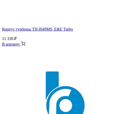
Корпус турбины TH-I049MS, E&E Turbo
11 330
₽
В корзину