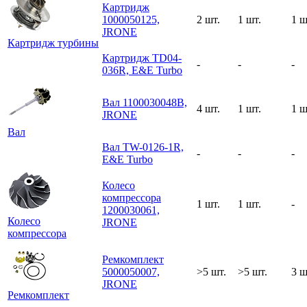
Картридж
1000050125,
2 шт.
1 шт.
1 ш
JRONE
Картридж турбины
Картридж TD04-
-
-
-
036R, E&E Turbo
Вал 1100030048B,
4 шт.
1 шт.
1 ш
JRONE
Вал
Вал TW-0126-1R,
-
-
-
E&E Turbo
Колесо
компрессора
1 шт.
1 шт.
-
1200030061,
Колесо
JRONE
компрессора
Ремкомплект
5000050007,
>5 шт.
>5 шт.
3 ш
JRONE
Ремкомплект