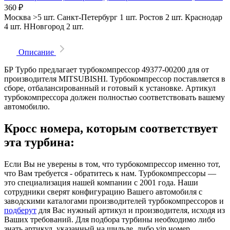
360
₽
Москва
>5 шт.
Санкт-Петербург
1 шт.
Ростов
2 шт.
Краснодар
4 шт.
ННовгород
2 шт.
Описание
БР Турбо предлагает турбокомпрессор 49377-00200 для от
производителя MITSUBISHI. Турбокомпрессор поставляется в
сборе, отбалансированный и готовый к установке. Артикул
турбокомпрессора должен полностью соответствовать вашему
автомобилю.
Кросс номера, которым соответствует
эта турбина:
Если Вы не уверены в том, что турбокомпрессор именно тот,
что Вам требуется - обратитесь к нам. Турбокомпрессоры —
это специализация нашей компании с 2001 года. Наши
сотрудники сверят конфигурацию Вашего автомобиля с
заводскими каталогами производителей турбокомпрессоров и
подберут
для Вас нужный артикул и производителя, исходя из
Ваших требований. Для подбора турбины необходимо либо
знать артикул, указанный на шильде, либо vin номер