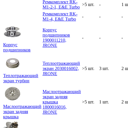
Ремкомплект RK-
>5 шт.
-
1 ш
M1-2-1, E&E Turbo
Ремкомплект RK-
-
-
-
M1-4, E&E Turbo
Корпус
подшипников
-
-
-
1900011210,
Корпус
JRONE
подшипников
Теплоотражающий
экран 2030016002,
>5 шт.
3 шт.
2 ш
JRONE
Теплотражающий
экран турбин
Маслоотражающий
экран задняя
крышка
>5 шт.
1 шт.
2 ш
Маслоотражающий
1800016016,
экран задняя
JRONE
крышка