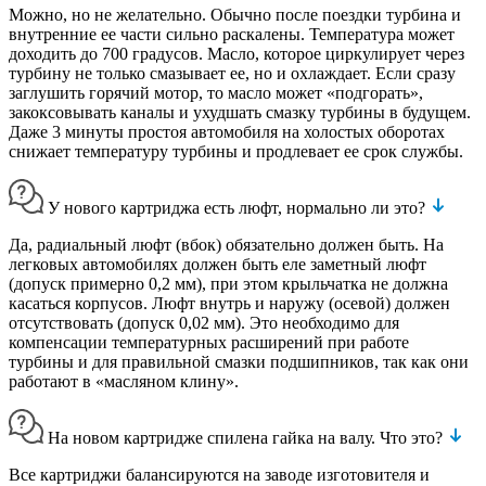
Можно, но не желательно. Обычно после поездки турбина и
внутренние ее части сильно раскалены. Температура может
доходить до 700 градусов. Масло, которое циркулирует через
турбину не только смазывает ее, но и охлаждает. Если сразу
заглушить горячий мотор, то масло может «подгорать»,
закоксовывать каналы и ухудшать смазку турбины в будущем.
Даже 3 минуты простоя автомобиля на холостых оборотах
снижает температуру турбины и продлевает ее срок службы.
У нового картриджа есть люфт, нормально ли это?
Да, радиальный люфт (вбок) обязательно должен быть. На
легковых автомобилях должен быть еле заметный люфт
(допуск примерно 0,2 мм), при этом крыльчатка не должна
касаться корпусов. Люфт внутрь и наружу (осевой) должен
отсутствовать (допуск 0,02 мм). Это необходимо для
компенсации температурных расширений при работе
турбины и для правильной смазки подшипников, так как они
работают в «масляном клину».
На новом картридже спилена гайка на валу. Что это?
Все картриджи балансируются на заводе изготовителя и