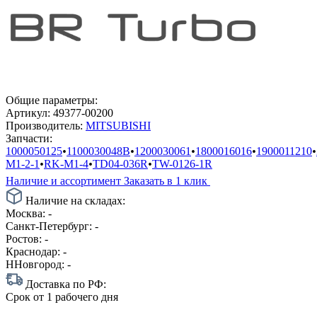
Общие параметры:
Артикул:
49377-00200
Производитель:
MITSUBISHI
Запчасти:
1000050125
•
1100030048B
•
1200030061
•
1800016016
•
1900011210
•
M1-2-1
•
RK-M1-4
•
TD04-036R
•
TW-0126-1R
Наличие и ассортимент
Заказать в 1 клик
Наличие на складах:
Москва:
-
Санкт-Петербург:
-
Ростов:
-
Краснодар:
-
ННовгород:
-
Доставка по РФ:
Срок
от 1 рабочего дня