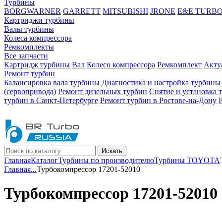
Турбины
BORGWARNER
GARRETT
MITSUBISHI
JRONE
E&E TURB
Картриджи турбины
Валы турбины
Колеса компрессора
Ремкомплекты
Все запчасти
Картридж турбины
Вал
Колесо компрессора
Ремкомплект
Акту
Ремонт турбин
Балансировка вала турбины
Диагностика и настройка турбины
(сервопривода)
Ремонт дизельных турбин
Снятие и установка 
турбин в Санкт-Петербурге
Ремонт турбин в Ростове-на-Дону
Искать
Главная
Каталог
Турбины по производителю
Турбины TOYOTA
Главная
...
Турбокомпрессор 17201-52010
Турбокомпрессор 17201-52010