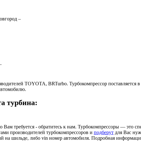
овгород
–
–
изводителей TOYOTA, BRTurbo. Турбокомпрессор поставляется в 
автомобилю.
та турбина:
то Вам требуется - обратитесь к нам. Турбокомпрессоры — это 
гами производителей турбокомпрессоров и
подберут
для Вас нуж
ый на шильде, либо vin номер автомобиля. Подробная информац