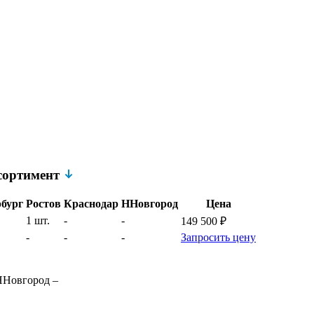
ссортимент
бург
Ростов
Краснодар
ННовгород
Цена
1 шт.
-
-
149 500
₽
-
-
-
Запросить цену
ННовгород
–