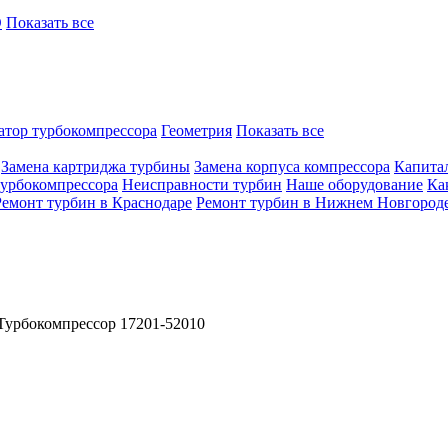
O
Показать все
атор турбокомпрессора
Геометрия
Показать все
Замена картриджа турбины
Замена корпуса компрессора
Капита
турбокомпрессора
Неисправности турбин
Наше оборудование
Ка
Ремонт турбин в Краснодаре
Ремонт турбин в Нижнем Новгород
Турбокомпрессор 17201-52010