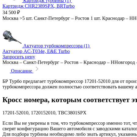
Картридж турбины (1)
Картридж CHR2389SPX, BRTurbo
34 500
₽
Москва
>5 шт.
Санкт-Петербург
–
Ростов
1 шт.
Краснодар
–
НН
Актуатор турбокомпрессора (1)
Актуатор AC-T034e, E&E Turbo
Запросить цену
Москва
–
Санкт-Петербург
–
Ростов
–
Краснодар
–
ННовгород
Описание
БР Турбо предлагает турбокомпрессор 17201-52010 для от про
турбокомпрессора должен полностью соответствовать вашему 
Кросс номера, которым соответствует э
17201-52010, 1720152010, TBC3801SPX
Если Вы не уверены в том, что турбокомпрессор именно тот, ч
сверят конфигурацию Вашего автомобиля с заводскими катало
Для подбора турбины необходимо либо знать артикул, указанн