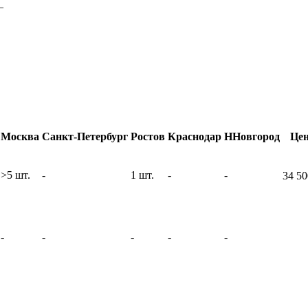
–
Москва
Санкт-Петербург
Ростов
Краснодар
ННовгород
Це
>5 шт.
-
1 шт.
-
-
34 5
-
-
-
-
-