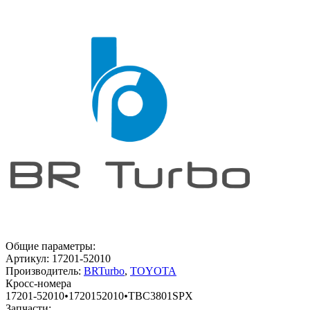
Общие параметры:
Артикул:
17201-52010
Производитель:
BRTurbo
,
TOYOTA
Кросс-номера
17201-52010
•
1720152010
•
TBC3801SPX
Запчасти: