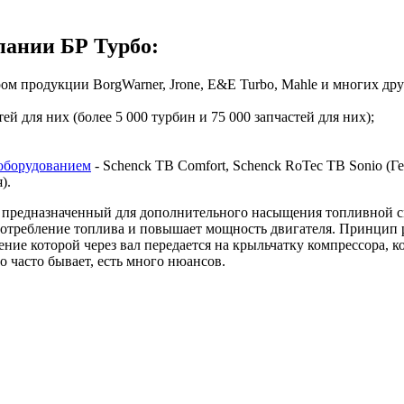
ании БР Турбо:
 продукции BorgWarner, Jrone, E&E Turbo, Mahle и многих дру
й для них (более 5 000 турбин и 75 000 запчастей для них);
оборудованием
- Schenck TB Comfort, Schenck RoTec TB Sonio (Гер
я).
предназначенный для дополнительного насыщения топливной сме
 потребление топлива и повышает мощность двигателя. Принцип 
ие которой через вал передается на крыльчатку компрессора, ко
о часто бывает, есть много нюансов.