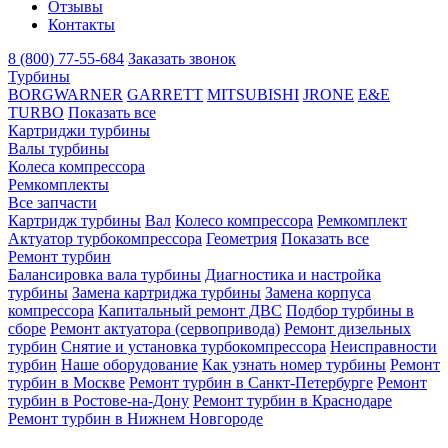
Отзывы
Контакты
8 (800) 77-55-684
Заказать звонок
Турбины
BORGWARNER
GARRETT
MITSUBISHI
JRONE
E&E
TURBO
Показать все
Картриджи турбины
Валы турбины
Колеса компрессора
Ремкомплекты
Все запчасти
Картридж турбины
Вал
Колесо компрессора
Ремкомплект
Актуатор турбокомпрессора
Геометрия
Показать все
Ремонт турбин
Балансировка вала турбины
Диагностика и настройка
турбины
Замена картриджа турбины
Замена корпуса
компрессора
Капитальный ремонт ДВС
Подбор турбины в
сборе
Ремонт актуатора (сервопривода)
Ремонт дизельных
турбин
Снятие и установка турбокомпрессора
Неисправности
турбин
Наше оборудование
Как узнать номер турбины
Ремонт
турбин в Москве
Ремонт турбин в Санкт-Петербурге
Ремонт
турбин в Ростове-на-Дону
Ремонт турбин в Краснодаре
Ремонт турбин в Нижнем Новгороде