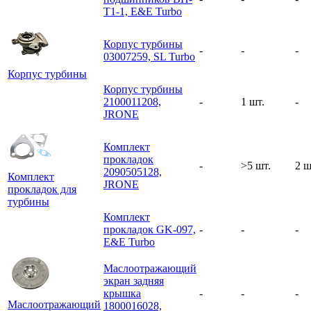
T1-1, E&E Turbo
Корпус турбины
-
-
-
03007259, SL Turbo
Корпус турбины
Корпус турбины
2100011208,
-
1 шт.
-
JRONE
Комплект
прокладок
-
>5 шт.
2 ш
2090505128,
Комплект
JRONE
прокладок для
турбины
Комплект
прокладок GK-097,
-
-
-
E&E Turbo
Маслоотражающий
экран задняя
крышка
-
-
-
Маслоотражающий
1800016028,