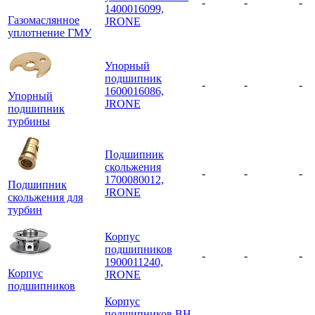
-
-
-
1400016099,
Газомаслянное
JRONE
уплотнение ГМУ
Упорный
подшипник
-
-
-
1600016086,
Упорный
JRONE
подшипник
турбины
Подшипник
скольжения
-
-
-
1700080012,
Подшипник
JRONE
скольжения для
турбин
Корпус
подшипников
-
-
-
1900011240,
Корпус
JRONE
подшипников
Корпус
подшипников BH-
-
-
-