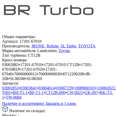
Общие параметры:
Артикул:
17201-67010
Производитель:
JRONE
,
Refone
,
SL Turbo
,
TOYOTA
Марка автомобиля:
Landcruiser,
Toyota
Тип турбины:
CT12B
Кросс-номера
03002883
•
17201-67010
•
17201-67010 CT12B
•
17201-
67010REP
•
17201-67020
•
17201-
67040
•
70000060012
•
70000060030
•
8T12200208
•
JR-
208
•
SL08268
•
SL08269
Запчасти:
03001853
•
03003841
•
03004014
•
03007259
•
1000060103
•
110002023
T001
•
BH-T1-1
•
BP-T1-1
•
CT12B-000
•
CW-0021
•
GK-097
•
RK-T3-
1
•
TW-0084
Наличие и ассортимент
Заказать в 1 клик
Наличие на складах:
Москва:
-