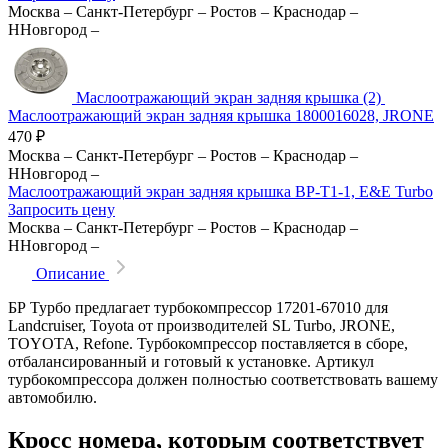
Москва
–
Санкт-Петербург
–
Ростов
–
Краснодар
–
ННовгород
–
Маслоотражающий экран задняя крышка (2)
Маслоотражающий экран задняя крышка 1800016028, JRONE
470
₽
Москва
–
Санкт-Петербург
–
Ростов
–
Краснодар
–
ННовгород
–
Маслоотражающий экран задняя крышка BP-T1-1, E&E Turbo
Запросить цену
Москва
–
Санкт-Петербург
–
Ростов
–
Краснодар
–
ННовгород
–
Описание
БР Турбо предлагает турбокомпрессор 17201-67010 для
Landcruiser, Toyota от производителей SL Turbo, JRONE,
TOYOTA, Refone. Турбокомпрессор поставляется в сборе,
отбалансированный и готовый к установке. Артикул
турбокомпрессора должен полностью соответствовать вашему
автомобилю.
Кросс номера, которым соответствует