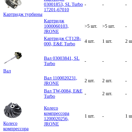
03001853, SL Turbo
-
-
-
17201-67010
Картридж турбины
Картридж
1000060103,
>5 шт.
>5 шт.
-
JRONE
Картридж CT12B-
4 шт.
1 шт.
2 ш
000, E&E Turbo
Вал 03003841, SL
-
-
-
Turbo
Вал
Вал 1100020231,
2 шт.
2 шт.
-
JRONE
Вал TW-0084, E&E
-
2 шт.
-
Turbo
Колесо
компрессора
1 шт.
-
1 ш
1200020256,
Колесо
JRONE
компрессора