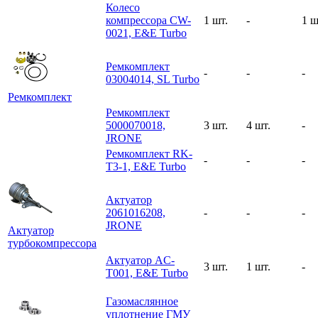
Колесо
компрессора CW-
1 шт.
-
1 ш
0021, E&E Turbo
Ремкомплект
-
-
-
03004014, SL Turbo
Ремкомплект
Ремкомплект
5000070018,
3 шт.
4 шт.
-
JRONE
Ремкомплект RK-
-
-
-
T3-1, E&E Turbo
Актуатор
2061016208,
-
-
-
JRONE
Актуатор
турбокомпрессора
Актуатор AC-
3 шт.
1 шт.
-
T001, E&E Turbo
Газомаслянное
уплотнение ГМУ