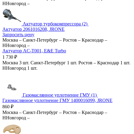
ННовгород
–
Актуатор турбокомпрессора (2)
Актуатор 2061016208, JRONE
Запросить цену
Москва
–
Санкт-Петербург
–
Ростов
–
Краснодар
–
ННовгород
–
Актуатор AC-T001, E&E Turbo
1 730
₽
Москва
3 шт.
Санкт-Петербург
1 шт.
Ростов
–
Краснодар
1 шт.
ННовгород
1 шт.
Газомаслянное уплотнение ГМУ (1)
Газомаслянное уплотнение ГМУ 1400016099, JRONE
860
₽
Москва
–
Санкт-Петербург
–
Ростов
–
Краснодар
–
ННовгород
–