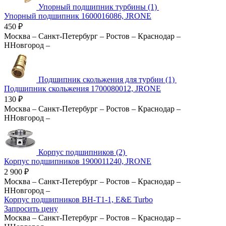
Упорный подшипник турбины (1)
Упорный подшипник 1600016086, JRONE
450
₽
Москва
–
Санкт-Петербург
–
Ростов
–
Краснодар
–
ННовгород
–
Подшипник скольжения для турбин (1)
Подшипник скольжения 1700080012, JRONE
130
₽
Москва
–
Санкт-Петербург
–
Ростов
–
Краснодар
–
ННовгород
–
Корпус подшипников (2)
Корпус подшипников 1900011240, JRONE
2 900
₽
Москва
–
Санкт-Петербург
–
Ростов
–
Краснодар
–
ННовгород
–
Корпус подшипников BH-T1-1, E&E Turbo
Запросить цену
Москва
–
Санкт-Петербург
–
Ростов
–
Краснодар
–