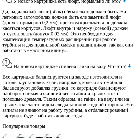
У нового картриджа есть люфт, нормально ли это?
Да, радиальный люфт (вбок) обязательно должен быть. На
легковых автомобилях должен быть еле заметный люфт
(допуск примерно 0,2 мм), при этом крыльчатка не должна
касаться корпусов. Люфт внутрь и наружу (осевой) должен
отсутствовать (допуск 0,02 мм). Это необходимо для
компенсации температурных расширений при работе
турбины и для правильной смазки подшипников, так как они
работают в «масляном клину».
На новом картридже спилена гайка на валу. Что это?
Все картриджи балансируются на заводе изготовителя и
готовы к установке. Если, например, колесо автомобиля
балансируют добавляя грузики, то картридж балансируют
наоборот снимая излишний вес с гайки и крыльчаток с
помощью дремеля. Таким образом, на гайке, на валу или на
крыльчатке часто видны следы запилов с одной стороны. Эти
запилы не влияют на работу турбины, а отбалансированый
картридж будет работать долгие годы.
Популярные товары