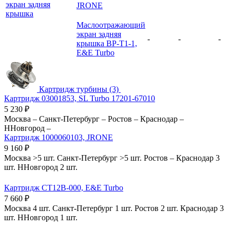
экран задняя
JRONE
крышка
Маслоотражающий
экран задняя
-
-
-
крышка BP-T1-1,
E&E Turbo
Картридж турбины (3)
Картридж 03001853, SL Turbo 17201-67010
5 230
₽
Москва
–
Санкт-Петербург
–
Ростов
–
Краснодар
–
ННовгород
–
Картридж 1000060103, JRONE
9 160
₽
Москва
>5 шт.
Санкт-Петербург
>5 шт.
Ростов
–
Краснодар
3
шт.
ННовгород
2 шт.
Картридж CT12B-000, E&E Turbo
7 660
₽
Москва
4 шт.
Санкт-Петербург
1 шт.
Ростов
2 шт.
Краснодар
3
шт.
ННовгород
1 шт.