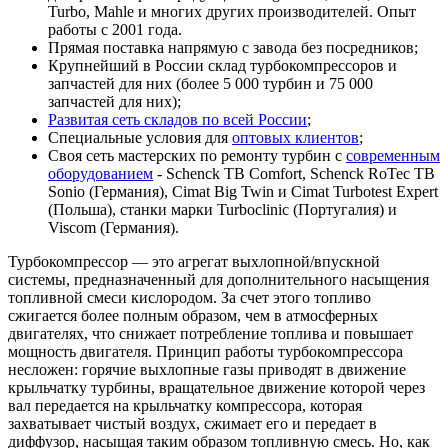
Turbo, Mahle и многих других производителей. Опыт
работы с 2001 года.
Прямая поставка напрямую с завода без посредников;
Крупнейший в России склад турбокомпрессоров и
запчастей для них (более 5 000 турбин и 75 000
запчастей для них);
Развитая сеть складов по всей России
;
Специальные условия для
оптовых клиентов
;
Своя сеть мастерских по ремонту турбин с
современным
оборудованием
- Schenck TB Comfort, Schenck RoTec TB
Sonio (Германия), Cimat Big Twin и Cimat Turbotest Expert
(Польша), станки марки Turboclinic (Португалия) и
Viscom (Германия).
Турбокомпрессор — это агрегат выхлопной/впускной
системы, предназначенный для дополнительного насыщения
топливной смеси кислородом. За счет этого топливо
сжигается более полным образом, чем в атмосферных
двигателях, что снижает потребление топлива и повышает
мощность двигателя. Принцип работы турбокомпрессора
несложен: горячие выхлопные газы приводят в движение
крыльчатку турбины, вращательное движение которой через
вал передается на крыльчатку компрессора, которая
захватывает чистый воздух, сжимает его и передает в
диффузор, насыщая таким образом топливную смесь. Но, как