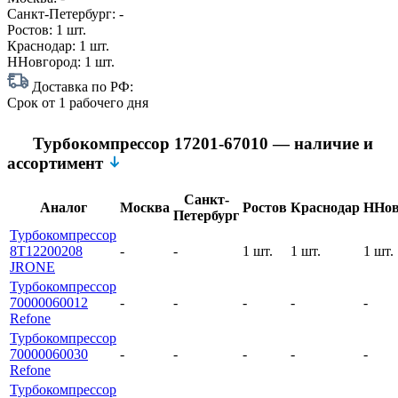
Санкт-Петербург:
-
Ростов:
1 шт.
Краснодар:
1 шт.
ННовгород:
1 шт.
Доставка по РФ:
Срок
от 1 рабочего дня
Турбокомпрессор 17201-67010 — наличие и
ассортимент
Санкт-
Аналог
Москва
Ростов
Краснодар
ННов
Петербург
Турбокомпрессор
8T12200208
-
-
1 шт.
1 шт.
1 шт.
JRONE
Турбокомпрессор
70000060012
-
-
-
-
-
Refone
Турбокомпрессор
70000060030
-
-
-
-
-
Refone
Турбокомпрессор