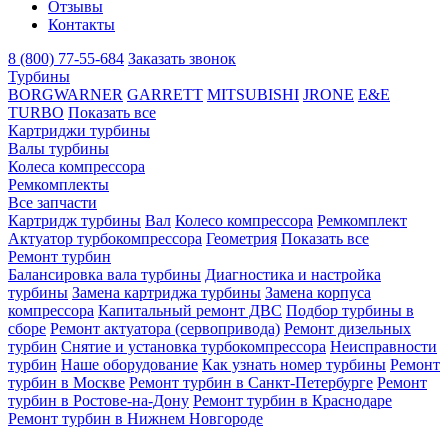
Отзывы
Контакты
8 (800) 77-55-684
Заказать звонок
Турбины
BORGWARNER
GARRETT
MITSUBISHI
JRONE
E&E
TURBO
Показать все
Картриджи турбины
Валы турбины
Колеса компрессора
Ремкомплекты
Все запчасти
Картридж турбины
Вал
Колесо компрессора
Ремкомплект
Актуатор турбокомпрессора
Геометрия
Показать все
Ремонт турбин
Балансировка вала турбины
Диагностика и настройка
турбины
Замена картриджа турбины
Замена корпуса
компрессора
Капитальный ремонт ДВС
Подбор турбины в
сборе
Ремонт актуатора (сервопривода)
Ремонт дизельных
турбин
Снятие и установка турбокомпрессора
Неисправности
турбин
Наше оборудование
Как узнать номер турбины
Ремонт
турбин в Москве
Ремонт турбин в Санкт-Петербурге
Ремонт
турбин в Ростове-на-Дону
Ремонт турбин в Краснодаре
Ремонт турбин в Нижнем Новгороде