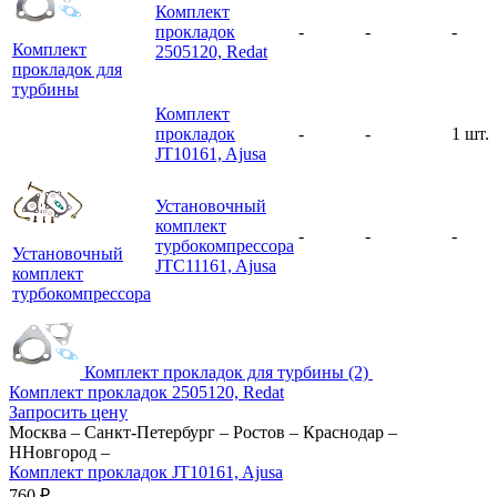
Комплект
прокладок
-
-
-
Комплект
2505120, Redat
прокладок для
турбины
Комплект
прокладок
-
-
1 шт.
JT10161, Ajusa
Установочный
комплект
-
-
-
турбокомпрессора
Установочный
JTC11161, Ajusa
комплект
турбокомпрессора
Комплект прокладок для турбины (2)
Комплект прокладок 2505120, Redat
Запросить цену
Москва
–
Санкт-Петербург
–
Ростов
–
Краснодар
–
ННовгород
–
Комплект прокладок JT10161, Ajusa
760
₽