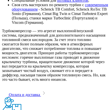
Специальные условия для
оптовых клиентов
;
Своя сеть мастерских по ремонту турбин с
современным
оборудованием
- Schenck TB Comfort, Schenck RoTec TB
Sonio (Германия), Cimat Big Twin и Cimat Turbotest Expert
(Польша), станки марки Turboclinic (Португалия) и
Viscom (Германия).
Турбокомпрессор — это агрегат выхлопной/впускной
системы, предназначенный для дополнительного насыщения
топливной смеси кислородом. За счет этого топливо
сжигается более полным образом, чем в атмосферных
двигателях, что снижает потребление топлива и повышает
мощность двигателя. Принцип работы турбокомпрессора
несложен: горячие выхлопные газы приводят в движение
крыльчатку турбины, вращательное движение которой через
вал передается на крыльчатку компрессора, которая
захватывает чистый воздух, сжимает его и передает в
диффузор, насыщая таким образом топливную смесь. Но, как
это часто бывает, есть много нюансов.
Оплата и доставка