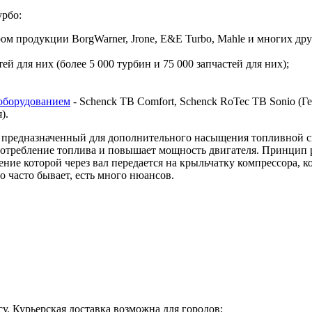
урбо:
 продукции BorgWarner, Jrone, E&E Turbo, Mahle и многих дру
й для них (более 5 000 турбин и 75 000 запчастей для них);
оборудованием
- Schenck TB Comfort, Schenck RoTec TB Sonio (Гер
я).
предназначенный для дополнительного насыщения топливной сме
 потребление топлива и повышает мощность двигателя. Принцип 
ие которой через вал передается на крыльчатку компрессора, ко
о часто бывает, есть много нюансов.
у. Курьерская доставка возможна для городов: