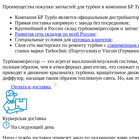
Преимущества покупки запчастей для турбин в компании БР Т
Компания БР Турбо является официальным дистрибьютором
Прямая поставка напрямую с завода без посредников;
Крупнейший в России склад турбокомпрессоров и запчасте
Развитая сеть складов по всей России
;
Специальные условия для
оптовых клиентов
;
Своя сеть мастерских по ремонту турбин с
современным 
станки марки Turboclinic (Португалия) и Viscom (Германи
Турбокомпрессор — это агрегат выхлопной/впускной системы, 
полным образом, чем в атмосферных двигателях, что снижает
приводят в движение крыльчатку турбины, вращательное движен
диффузор, насыщая таким образом топливную смесь. Но, как эт
Оплата и доставка
Курьерская доставка
На следующий день
Наша служба доставки привезет заказ по указанному вами адрес