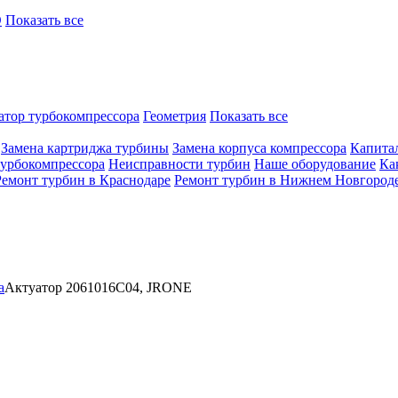
O
Показать все
атор турбокомпрессора
Геометрия
Показать все
Замена картриджа турбины
Замена корпуса компрессора
Капита
турбокомпрессора
Неисправности турбин
Наше оборудование
Ка
Ремонт турбин в Краснодаре
Ремонт турбин в Нижнем Новгород
а
Актуатор 2061016C04, JRONE