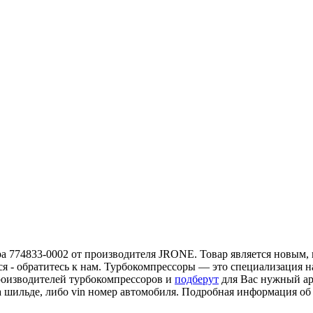
а 774833-0002 от производителя JRONE. Товар является новым, п
ся - обратитесь к нам. Турбокомпрессоры — это специализация 
роизводителей турбокомпрессоров и
подберут
для Вас нужный ар
а шильде, либо vin номер автомобиля. Подробная информация о