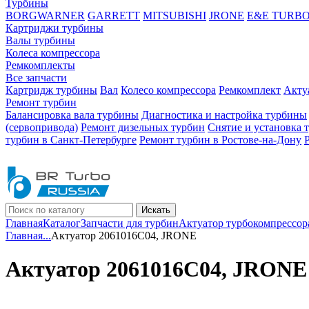
Турбины
BORGWARNER
GARRETT
MITSUBISHI
JRONE
E&E TURB
Картриджи турбины
Валы турбины
Колеса компрессора
Ремкомплекты
Все запчасти
Картридж турбины
Вал
Колесо компрессора
Ремкомплект
Акту
Ремонт турбин
Балансировка вала турбины
Диагностика и настройка турбины
(сервопривода)
Ремонт дизельных турбин
Снятие и установка 
турбин в Санкт-Петербурге
Ремонт турбин в Ростове-на-Дону
Искать
Главная
Каталог
Запчасти для турбин
Актуатор турбокомпрессор
Главная
...
Актуатор 2061016C04, JRONE
Актуатор 2061016C04, JRONE