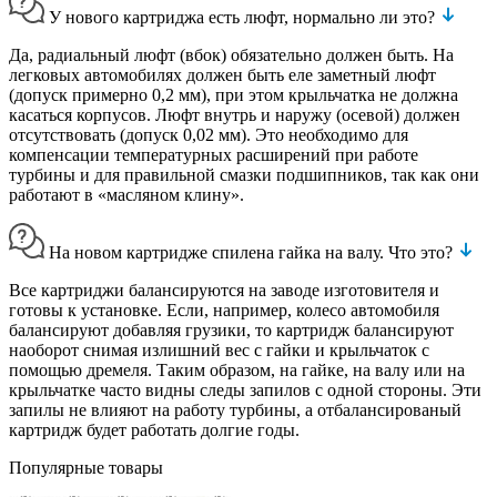
У нового картриджа есть люфт, нормально ли это?
Да, радиальный люфт (вбок) обязательно должен быть. На
легковых автомобилях должен быть еле заметный люфт
(допуск примерно 0,2 мм), при этом крыльчатка не должна
касаться корпусов. Люфт внутрь и наружу (осевой) должен
отсутствовать (допуск 0,02 мм). Это необходимо для
компенсации температурных расширений при работе
турбины и для правильной смазки подшипников, так как они
работают в «масляном клину».
На новом картридже спилена гайка на валу. Что это?
Все картриджи балансируются на заводе изготовителя и
готовы к установке. Если, например, колесо автомобиля
балансируют добавляя грузики, то картридж балансируют
наоборот снимая излишний вес с гайки и крыльчаток с
помощью дремеля. Таким образом, на гайке, на валу или на
крыльчатке часто видны следы запилов с одной стороны. Эти
запилы не влияют на работу турбины, а отбалансированый
картридж будет работать долгие годы.
Популярные товары