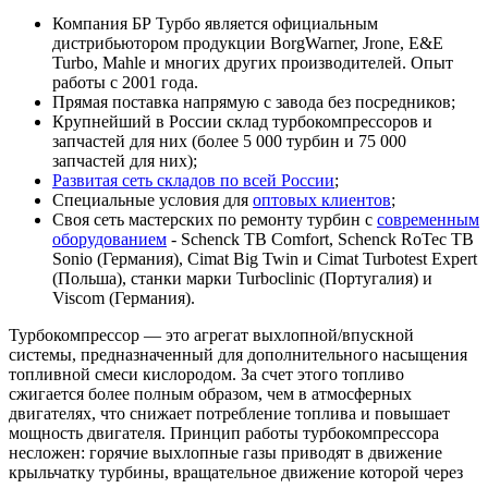
Компания БР Турбо является официальным
дистрибьютором продукции BorgWarner, Jrone, E&E
Turbo, Mahle и многих других производителей. Опыт
работы с 2001 года.
Прямая поставка напрямую с завода без посредников;
Крупнейший в России склад турбокомпрессоров и
запчастей для них (более 5 000 турбин и 75 000
запчастей для них);
Развитая сеть складов по всей России
;
Специальные условия для
оптовых клиентов
;
Своя сеть мастерских по ремонту турбин с
современным
оборудованием
- Schenck TB Comfort, Schenck RoTec TB
Sonio (Германия), Cimat Big Twin и Cimat Turbotest Expert
(Польша), станки марки Turboclinic (Португалия) и
Viscom (Германия).
Турбокомпрессор — это агрегат выхлопной/впускной
системы, предназначенный для дополнительного насыщения
топливной смеси кислородом. За счет этого топливо
сжигается более полным образом, чем в атмосферных
двигателях, что снижает потребление топлива и повышает
мощность двигателя. Принцип работы турбокомпрессора
несложен: горячие выхлопные газы приводят в движение
крыльчатку турбины, вращательное движение которой через