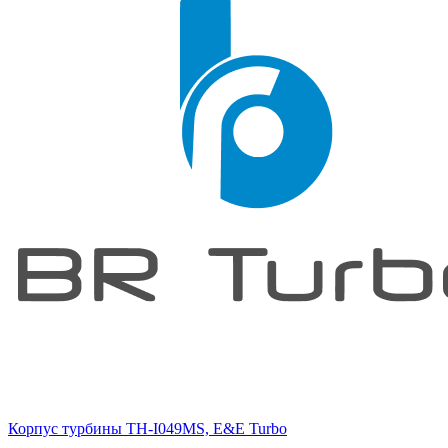
Корпус турбины TH-I049MS, E&E Turbo