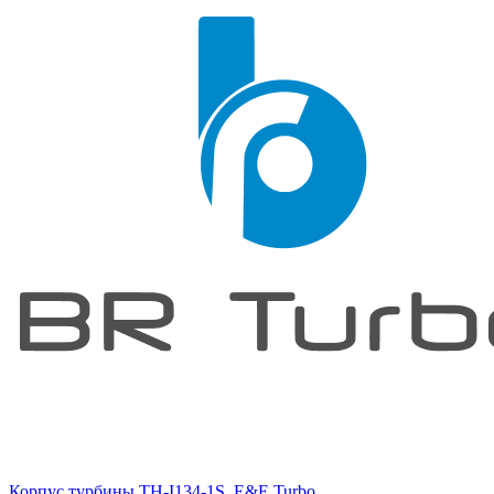
Корпус турбины TH-I134-1S, E&E Turbo