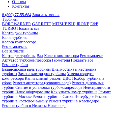
Отзывы
Контакты
8 (800) 77-55-684
Заказать звонок
Турбины
BORGWARNER
GARRETT
MITSUBISHI
JRONE
E&E
TURBO
Показать все
Картриджи турбины
Валы турбины
Колеса компрессора
Ремкомплекты
Все запчасти
Картридж турбины
Вал
Колесо компрессора
Ремкомплект
Актуатор турбокомпрессора
Геометрия
Показать все
Ремонт турбин
Балансировка вала турбины
Диагностика и настройка
турбины
Замена картриджа турбины
Замена корпуса
компрессора
Капитальный ремонт ДВС
Подбор турбины в
сборе
Ремонт актуатора (сервопривода)
Ремонт дизельных
турбин
Снятие и установка турбокомпрессора
Неисправности
турбин
Наше оборудование
Как узнать номер турбины
Ремонт
турбин в Москве
Ремонт турбин в Санкт-Петербурге
Ремонт
турбин в Ростове-на-Дону
Ремонт турбин в Краснодаре
Ремонт турбин в Нижнем Новгороде