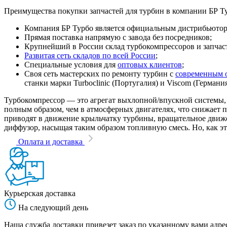
Преимущества покупки запчастей для турбин в компании БР Т
Компания БР Турбо является официальным дистрибьютором
Прямая поставка напрямую с завода без посредников;
Крупнейший в России склад турбокомпрессоров и запчасте
Развитая сеть складов по всей России
;
Специальные условия для
оптовых клиентов
;
Своя сеть мастерских по ремонту турбин с
современным 
станки марки Turboclinic (Португалия) и Viscom (Германи
Турбокомпрессор — это агрегат выхлопной/впускной системы, 
полным образом, чем в атмосферных двигателях, что снижает
приводят в движение крыльчатку турбины, вращательное движен
диффузор, насыщая таким образом топливную смесь. Но, как эт
Оплата и доставка
Курьерская доставка
На следующий день
Наша служба доставки привезет заказ по указанному вами адрес