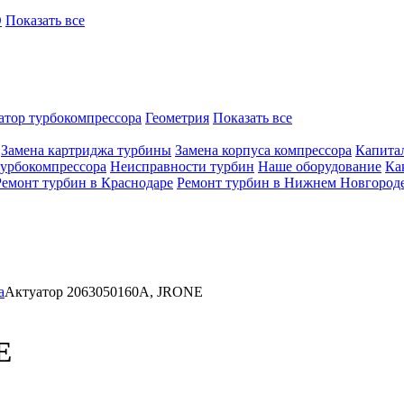
O
Показать все
атор турбокомпрессора
Геометрия
Показать все
Замена картриджа турбины
Замена корпуса компрессора
Капита
турбокомпрессора
Неисправности турбин
Наше оборудование
Ка
Ремонт турбин в Краснодаре
Ремонт турбин в Нижнем Новгород
а
Актуатор 2063050160A, JRONE
E