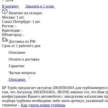
7 520
₽
В корзину
Заказать в 1 клик
Наличие на складах:
Москва:
1 шт.
Санкт-Петербург:
1 шт.
Ростов:
-
Краснодар:
-
ННовгород:
-
Доставка по РФ:
Срок
от 1 рабочего дня
Описание
Оплата и доставка
Гарантии
Частые вопросы
Описание
БР Турбо предлагает актуатор 2063050160A для турбокомпрессо
том, что Актуатор 2063050160A, JRONE именно тот, что Вам тр
конфигурацию Вашего автомобиля с заводскими каталогами п
подбора турбины необходимо либо знать артикул, указанный н
странице –
Как узнать номер турбины