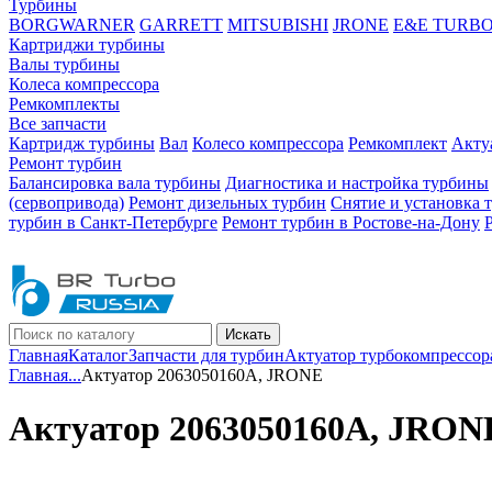
Турбины
BORGWARNER
GARRETT
MITSUBISHI
JRONE
E&E TURB
Картриджи турбины
Валы турбины
Колеса компрессора
Ремкомплекты
Все запчасти
Картридж турбины
Вал
Колесо компрессора
Ремкомплект
Акту
Ремонт турбин
Балансировка вала турбины
Диагностика и настройка турбины
(сервопривода)
Ремонт дизельных турбин
Снятие и установка 
турбин в Санкт-Петербурге
Ремонт турбин в Ростове-на-Дону
Искать
Главная
Каталог
Запчасти для турбин
Актуатор турбокомпрессор
Главная
...
Актуатор 2063050160A, JRONE
Актуатор 2063050160A, JRON