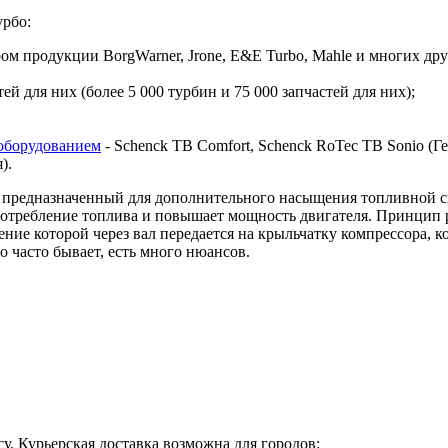
урбо:
 продукции BorgWarner, Jrone, E&E Turbo, Mahle и многих дру
й для них (более 5 000 турбин и 75 000 запчастей для них);
оборудованием
- Schenck TB Comfort, Schenck RoTec TB Sonio (Гер
я).
предназначенный для дополнительного насыщения топливной сме
 потребление топлива и повышает мощность двигателя. Принцип 
ие которой через вал передается на крыльчатку компрессора, ко
о часто бывает, есть много нюансов.
у. Курьерская доставка возможна для городов: