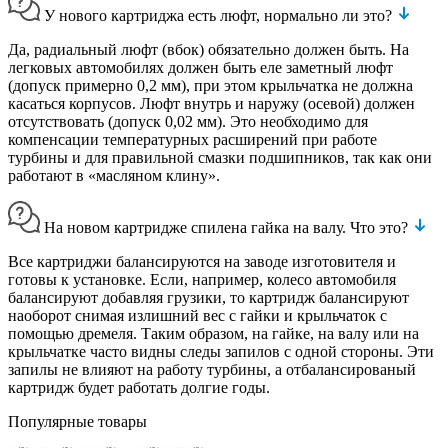
У нового картриджа есть люфт, нормально ли это?
Да, радиальный люфт (вбок) обязательно должен быть. На
легковых автомобилях должен быть еле заметный люфт
(допуск примерно 0,2 мм), при этом крыльчатка не должна
касаться корпусов. Люфт внутрь и наружу (осевой) должен
отсутствовать (допуск 0,02 мм). Это необходимо для
компенсации температурных расширений при работе
турбины и для правильной смазки подшипников, так как они
работают в «масляном клину».
На новом картридже спилена гайка на валу. Что это?
Все картриджи балансируются на заводе изготовителя и
готовы к установке. Если, например, колесо автомобиля
балансируют добавляя грузики, то картридж балансируют
наоборот снимая излишний вес с гайки и крыльчаток с
помощью дремеля. Таким образом, на гайке, на валу или на
крыльчатке часто видны следы запилов с одной стороны. Эти
запилы не влияют на работу турбины, а отбалансированый
картридж будет работать долгие годы.
Популярные товары