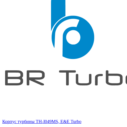
Корпус турбины TH-I049MS, E&E Turbo