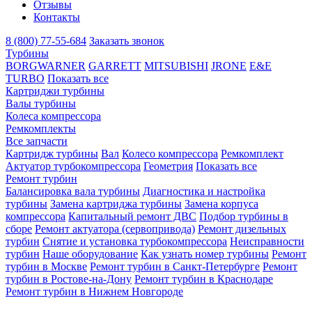
Отзывы
Контакты
8 (800) 77-55-684
Заказать звонок
Турбины
BORGWARNER
GARRETT
MITSUBISHI
JRONE
E&E
TURBO
Показать все
Картриджи турбины
Валы турбины
Колеса компрессора
Ремкомплекты
Все запчасти
Картридж турбины
Вал
Колесо компрессора
Ремкомплект
Актуатор турбокомпрессора
Геометрия
Показать все
Ремонт турбин
Балансировка вала турбины
Диагностика и настройка
турбины
Замена картриджа турбины
Замена корпуса
компрессора
Капитальный ремонт ДВС
Подбор турбины в
сборе
Ремонт актуатора (сервопривода)
Ремонт дизельных
турбин
Снятие и установка турбокомпрессора
Неисправности
турбин
Наше оборудование
Как узнать номер турбины
Ремонт
турбин в Москве
Ремонт турбин в Санкт-Петербурге
Ремонт
турбин в Ростове-на-Дону
Ремонт турбин в Краснодаре
Ремонт турбин в Нижнем Новгороде