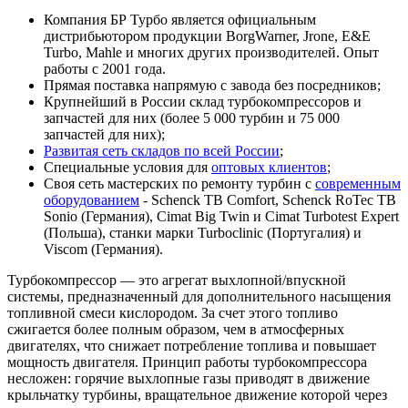
Компания БР Турбо является официальным
дистрибьютором продукции BorgWarner, Jrone, E&E
Turbo, Mahle и многих других производителей. Опыт
работы с 2001 года.
Прямая поставка напрямую с завода без посредников;
Крупнейший в России склад турбокомпрессоров и
запчастей для них (более 5 000 турбин и 75 000
запчастей для них);
Развитая сеть складов по всей России
;
Специальные условия для
оптовых клиентов
;
Своя сеть мастерских по ремонту турбин с
современным
оборудованием
- Schenck TB Comfort, Schenck RoTec TB
Sonio (Германия), Cimat Big Twin и Cimat Turbotest Expert
(Польша), станки марки Turboclinic (Португалия) и
Viscom (Германия).
Турбокомпрессор — это агрегат выхлопной/впускной
системы, предназначенный для дополнительного насыщения
топливной смеси кислородом. За счет этого топливо
сжигается более полным образом, чем в атмосферных
двигателях, что снижает потребление топлива и повышает
мощность двигателя. Принцип работы турбокомпрессора
несложен: горячие выхлопные газы приводят в движение
крыльчатку турбины, вращательное движение которой через