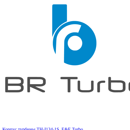
Корпус турбины TH-I134-1S, E&E Turbo