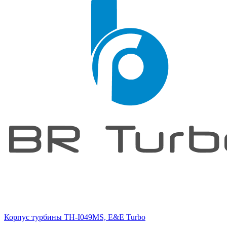
Корпус турбины TH-I049MS, E&E Turbo