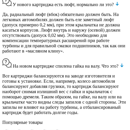
У нового картриджа есть люфт, нормально ли это?
Да, радиальный люфт (вбок) обязательно должен быть. На
легковых автомобилях должен быть еле заметный люфт
(допуск примерно 0,2 мм), при этом крыльчатка не должна
касаться корпусов. Люфт внутрь и наружу (осевой) должен
отсутствовать (допуск 0,02 мм). Это необходимо для
компенсации температурных расширений при работе
турбины и для правильной смазки подшипников, так как они
работают в «масляном клину».
На новом картридже спилена гайка на валу. Что это?
Все картриджи балансируются на заводе изготовителя и
готовы к установке. Если, например, колесо автомобиля
балансируют добавляя грузики, то картридж балансируют
наоборот снимая излишний вес с гайки и крыльчаток с
помощью дремеля. Таким образом, на гайке, на валу или на
крыльчатке часто видны следы запилов с одной стороны. Эти
запилы не влияют на работу турбины, а отбалансированый
картридж будет работать долгие годы.
Популярные товары