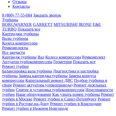
Отзывы
Контакты
8 (800) 77-55-684
Заказать звонок
Турбины
BORGWARNER
GARRETT
MITSUBISHI
JRONE
E&E
TURBO
Показать все
Картриджи турбины
Валы турбины
Колеса компрессора
Ремкомплекты
Все запчасти
Картридж турбины
Вал
Колесо компрессора
Ремкомплект
Актуатор турбокомпрессора
Геометрия
Показать все
Ремонт турбин
Балансировка вала турбины
Диагностика и настройка
турбины
Замена картриджа турбины
Замена корпуса
компрессора
Капитальный ремонт ДВС
Подбор турбины в
сборе
Ремонт актуатора (сервопривода)
Ремонт дизельных
турбин
Снятие и установка турбокомпрессора
Неисправности
турбин
Наше оборудование
Как узнать номер турбины
Ремонт
турбин в Москве
Ремонт турбин в Санкт-Петербурге
Ремонт
турбин в Ростове-на-Дону
Ремонт турбин в Краснодаре
Ремонт турбин в Нижнем Новгороде