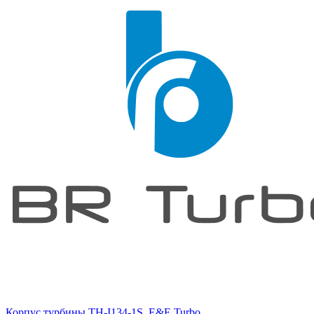
Корпус турбины TH-I134-1S, E&E Turbo