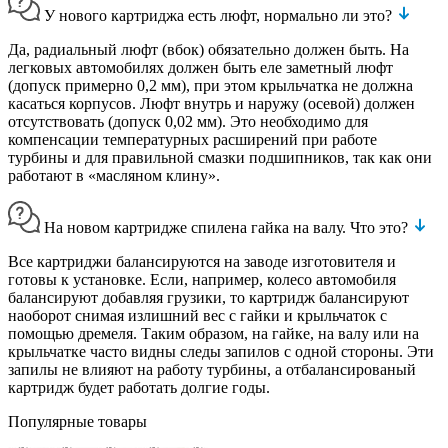
У нового картриджа есть люфт, нормально ли это?
Да, радиальный люфт (вбок) обязательно должен быть. На
легковых автомобилях должен быть еле заметный люфт
(допуск примерно 0,2 мм), при этом крыльчатка не должна
касаться корпусов. Люфт внутрь и наружу (осевой) должен
отсутствовать (допуск 0,02 мм). Это необходимо для
компенсации температурных расширений при работе
турбины и для правильной смазки подшипников, так как они
работают в «масляном клину».
На новом картридже спилена гайка на валу. Что это?
Все картриджи балансируются на заводе изготовителя и
готовы к установке. Если, например, колесо автомобиля
балансируют добавляя грузики, то картридж балансируют
наоборот снимая излишний вес с гайки и крыльчаток с
помощью дремеля. Таким образом, на гайке, на валу или на
крыльчатке часто видны следы запилов с одной стороны. Эти
запилы не влияют на работу турбины, а отбалансированый
картридж будет работать долгие годы.
Популярные товары