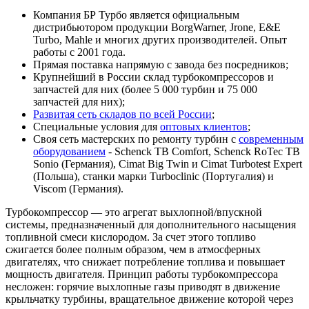
Компания БР Турбо является официальным
дистрибьютором продукции BorgWarner, Jrone, E&E
Turbo, Mahle и многих других производителей. Опыт
работы с 2001 года.
Прямая поставка напрямую с завода без посредников;
Крупнейший в России склад турбокомпрессоров и
запчастей для них (более 5 000 турбин и 75 000
запчастей для них);
Развитая сеть складов по всей России
;
Специальные условия для
оптовых клиентов
;
Своя сеть мастерских по ремонту турбин с
современным
оборудованием
- Schenck TB Comfort, Schenck RoTec TB
Sonio (Германия), Cimat Big Twin и Cimat Turbotest Expert
(Польша), станки марки Turboclinic (Португалия) и
Viscom (Германия).
Турбокомпрессор — это агрегат выхлопной/впускной
системы, предназначенный для дополнительного насыщения
топливной смеси кислородом. За счет этого топливо
сжигается более полным образом, чем в атмосферных
двигателях, что снижает потребление топлива и повышает
мощность двигателя. Принцип работы турбокомпрессора
несложен: горячие выхлопные газы приводят в движение
крыльчатку турбины, вращательное движение которой через