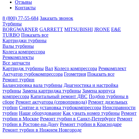
Отзывы
Контакты
8 (800) 77-55-684
Заказать звонок
Турбины
BORGWARNER
GARRETT
MITSUBISHI
JRONE
E&E
TURBO
Показать все
Картриджи турбины
Валы турбины
Колеса компрессора
Ремкомплекты
Все запчасти
Картридж турбины
Вал
Колесо компрессора
Ремкомплект
Актуатор турбокомпрессора
Геометрия
Показать все
Ремонт турбин
Балансировка вала турбины
Диагностика и настройка
турбины
Замена картриджа турбины
Замена корпуса
компрессора
Капитальный ремонт ДВС
Подбор турбины в
сборе
Ремонт актуатора (сервопривода)
Ремонт дизельных
турбин
Снятие и установка турбокомпрессора
Неисправности
турбин
Наше оборудование
Как узнать номер турбины
Ремонт
турбин в Москве
Ремонт турбин в Санкт-Петербурге
Ремонт
турбин в Ростове-на-Дону
Ремонт турбин в Краснодаре
Ремонт турбин в Нижнем Новгороде