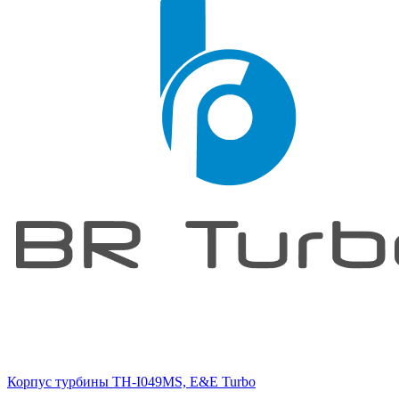
Корпус турбины TH-I049MS, E&E Turbo