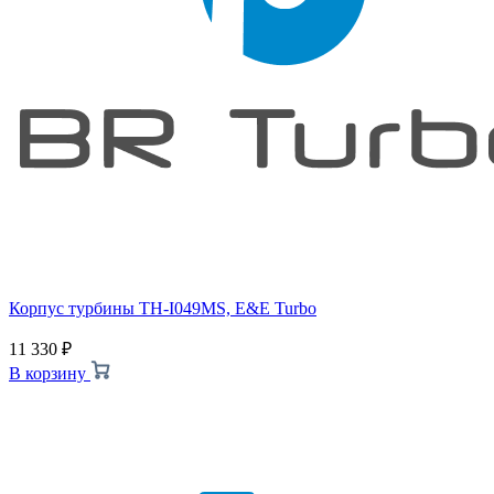
Корпус турбины TH-I049MS, E&E Turbo
11 330
₽
В корзину