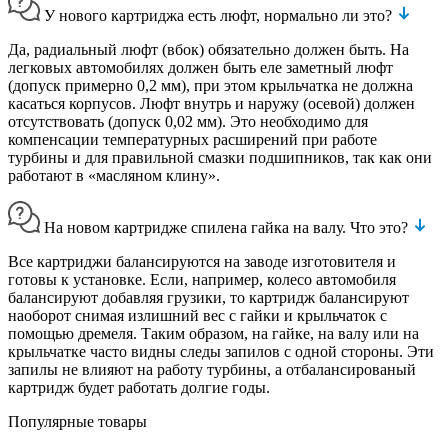
У нового картриджа есть люфт, нормально ли это?
Да, радиальный люфт (вбок) обязательно должен быть. На
легковых автомобилях должен быть еле заметный люфт
(допуск примерно 0,2 мм), при этом крыльчатка не должна
касаться корпусов. Люфт внутрь и наружу (осевой) должен
отсутствовать (допуск 0,02 мм). Это необходимо для
компенсации температурных расширений при работе
турбины и для правильной смазки подшипников, так как они
работают в «масляном клину».
На новом картридже спилена гайка на валу. Что это?
Все картриджи балансируются на заводе изготовителя и
готовы к установке. Если, например, колесо автомобиля
балансируют добавляя грузики, то картридж балансируют
наоборот снимая излишний вес с гайки и крыльчаток с
помощью дремеля. Таким образом, на гайке, на валу или на
крыльчатке часто видны следы запилов с одной стороны. Эти
запилы не влияют на работу турбины, а отбалансированый
картридж будет работать долгие годы.
Популярные товары