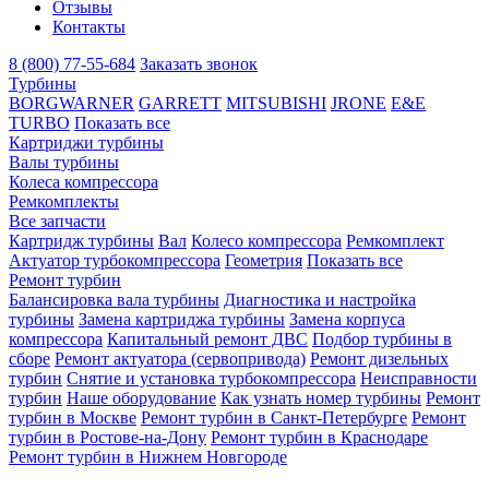
Отзывы
Контакты
8 (800) 77-55-684
Заказать звонок
Турбины
BORGWARNER
GARRETT
MITSUBISHI
JRONE
E&E
TURBO
Показать все
Картриджи турбины
Валы турбины
Колеса компрессора
Ремкомплекты
Все запчасти
Картридж турбины
Вал
Колесо компрессора
Ремкомплект
Актуатор турбокомпрессора
Геометрия
Показать все
Ремонт турбин
Балансировка вала турбины
Диагностика и настройка
турбины
Замена картриджа турбины
Замена корпуса
компрессора
Капитальный ремонт ДВС
Подбор турбины в
сборе
Ремонт актуатора (сервопривода)
Ремонт дизельных
турбин
Снятие и установка турбокомпрессора
Неисправности
турбин
Наше оборудование
Как узнать номер турбины
Ремонт
турбин в Москве
Ремонт турбин в Санкт-Петербурге
Ремонт
турбин в Ростове-на-Дону
Ремонт турбин в Краснодаре
Ремонт турбин в Нижнем Новгороде