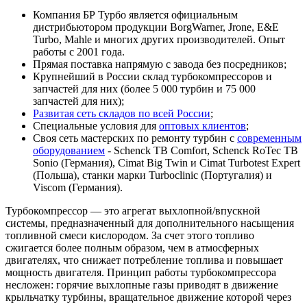
Компания БР Турбо является официальным
дистрибьютором продукции BorgWarner, Jrone, E&E
Turbo, Mahle и многих других производителей. Опыт
работы с 2001 года.
Прямая поставка напрямую с завода без посредников;
Крупнейший в России склад турбокомпрессоров и
запчастей для них (более 5 000 турбин и 75 000
запчастей для них);
Развитая сеть складов по всей России
;
Специальные условия для
оптовых клиентов
;
Своя сеть мастерских по ремонту турбин с
современным
оборудованием
- Schenck TB Comfort, Schenck RoTec TB
Sonio (Германия), Cimat Big Twin и Cimat Turbotest Expert
(Польша), станки марки Turboclinic (Португалия) и
Viscom (Германия).
Турбокомпрессор — это агрегат выхлопной/впускной
системы, предназначенный для дополнительного насыщения
топливной смеси кислородом. За счет этого топливо
сжигается более полным образом, чем в атмосферных
двигателях, что снижает потребление топлива и повышает
мощность двигателя. Принцип работы турбокомпрессора
несложен: горячие выхлопные газы приводят в движение
крыльчатку турбины, вращательное движение которой через