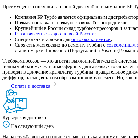
Преимущества покупки запчастей для турбин в компании БР Т
Компания БР Турбо является официальным дистрибьютором
Прямая поставка напрямую с завода без посредников;
Крупнейший в России склад турбокомпрессоров и запчасте
Развитая сеть складов по всей России
;
Специальные условия для
оптовых клиентов
;
Своя сеть мастерских по ремонту турбин с
современным 
станки марки Turboclinic (Португалия) и Viscom (Германи
Турбокомпрессор — это агрегат выхлопной/впускной системы, 
полным образом, чем в атмосферных двигателях, что снижает
приводят в движение крыльчатку турбины, вращательное движен
диффузор, насыщая таким образом топливную смесь. Но, как эт
Оплата и доставка
Курьерская доставка
На следующий день
Наша служба доставки привезет заказ по указанному вами адрес