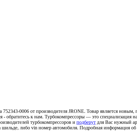
а 752343-0006 от производителя JRONE. Товар является новым, п
я - обратитесь к нам. Турбокомпрессоры — это специализация н
роизводителей турбокомпрессоров и
подберут
для Вас нужный ар
а шильде, либо vin номер автомобиля. Подробная информация о