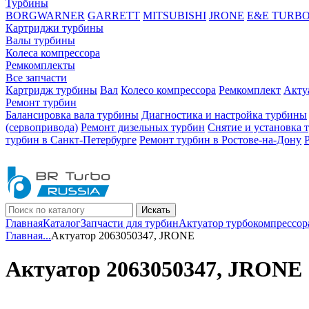
Турбины
BORGWARNER
GARRETT
MITSUBISHI
JRONE
E&E TURB
Картриджи турбины
Валы турбины
Колеса компрессора
Ремкомплекты
Все запчасти
Картридж турбины
Вал
Колесо компрессора
Ремкомплект
Акту
Ремонт турбин
Балансировка вала турбины
Диагностика и настройка турбины
(сервопривода)
Ремонт дизельных турбин
Снятие и установка 
турбин в Санкт-Петербурге
Ремонт турбин в Ростове-на-Дону
Искать
Главная
Каталог
Запчасти для турбин
Актуатор турбокомпрессор
Главная
...
Актуатор 2063050347, JRONE
Актуатор 2063050347, JRONE