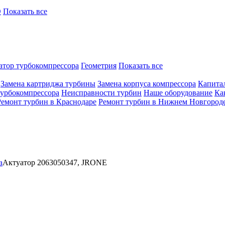
O
Показать все
атор турбокомпрессора
Геометрия
Показать все
Замена картриджа турбины
Замена корпуса компрессора
Капита
турбокомпрессора
Неисправности турбин
Наше оборудование
Ка
Ремонт турбин в Краснодаре
Ремонт турбин в Нижнем Новгород
а
Актуатор 2063050347, JRONE