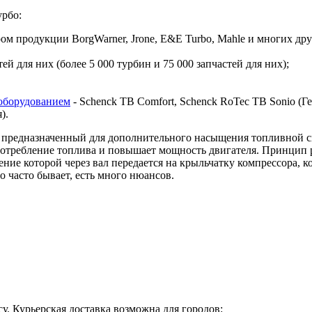
урбо:
 продукции BorgWarner, Jrone, E&E Turbo, Mahle и многих дру
й для них (более 5 000 турбин и 75 000 запчастей для них);
оборудованием
- Schenck TB Comfort, Schenck RoTec TB Sonio (Гер
я).
предназначенный для дополнительного насыщения топливной сме
 потребление топлива и повышает мощность двигателя. Принцип 
ие которой через вал передается на крыльчатку компрессора, ко
о часто бывает, есть много нюансов.
у. Курьерская доставка возможна для городов: