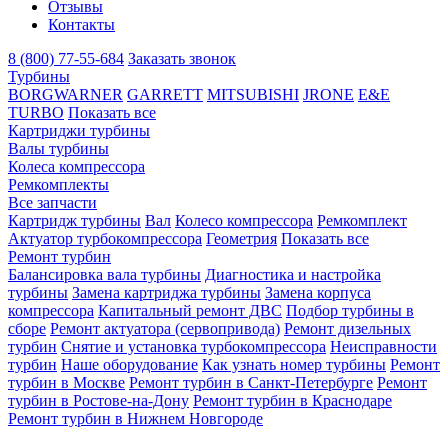
Отзывы
Контакты
8 (800) 77-55-684
Заказать звонок
Турбины
BORGWARNER
GARRETT
MITSUBISHI
JRONE
E&E
TURBO
Показать все
Картриджи турбины
Валы турбины
Колеса компрессора
Ремкомплекты
Все запчасти
Картридж турбины
Вал
Колесо компрессора
Ремкомплект
Актуатор турбокомпрессора
Геометрия
Показать все
Ремонт турбин
Балансировка вала турбины
Диагностика и настройка
турбины
Замена картриджа турбины
Замена корпуса
компрессора
Капитальный ремонт ДВС
Подбор турбины в
сборе
Ремонт актуатора (сервопривода)
Ремонт дизельных
турбин
Снятие и установка турбокомпрессора
Неисправности
турбин
Наше оборудование
Как узнать номер турбины
Ремонт
турбин в Москве
Ремонт турбин в Санкт-Петербурге
Ремонт
турбин в Ростове-на-Дону
Ремонт турбин в Краснодаре
Ремонт турбин в Нижнем Новгороде