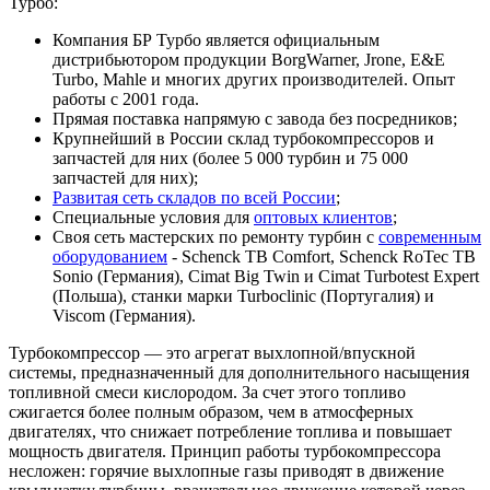
Турбо:
Компания БР Турбо является официальным
дистрибьютором продукции BorgWarner, Jrone, E&E
Turbo, Mahle и многих других производителей. Опыт
работы с 2001 года.
Прямая поставка напрямую с завода без посредников;
Крупнейший в России склад турбокомпрессоров и
запчастей для них (более 5 000 турбин и 75 000
запчастей для них);
Развитая сеть складов по всей России
;
Специальные условия для
оптовых клиентов
;
Своя сеть мастерских по ремонту турбин с
современным
оборудованием
- Schenck TB Comfort, Schenck RoTec TB
Sonio (Германия), Cimat Big Twin и Cimat Turbotest Expert
(Польша), станки марки Turboclinic (Португалия) и
Viscom (Германия).
Турбокомпрессор — это агрегат выхлопной/впускной
системы, предназначенный для дополнительного насыщения
топливной смеси кислородом. За счет этого топливо
сжигается более полным образом, чем в атмосферных
двигателях, что снижает потребление топлива и повышает
мощность двигателя. Принцип работы турбокомпрессора
несложен: горячие выхлопные газы приводят в движение