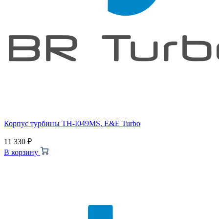
Корпус турбины TH-I049MS, E&E Turbo
11 330
₽
В корзину