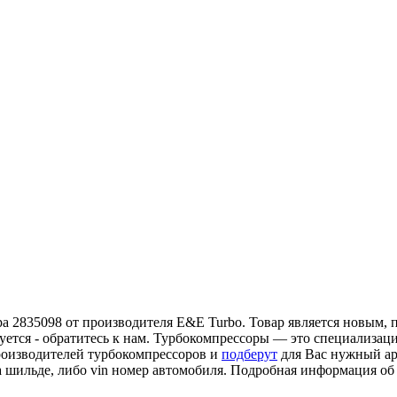
а 2835098 от производителя E&E Turbo. Товар является новым, п
уется - обратитесь к нам. Турбокомпрессоры — это специализац
роизводителей турбокомпрессоров и
подберут
для Вас нужный ар
а шильде, либо vin номер автомобиля. Подробная информация о