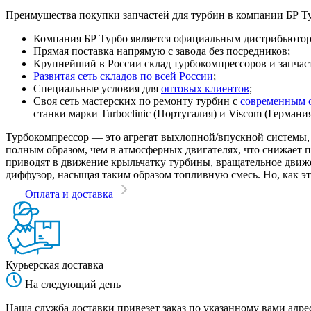
Преимущества покупки запчастей для турбин в компании БР Т
Компания БР Турбо является официальным дистрибьютором
Прямая поставка напрямую с завода без посредников;
Крупнейший в России склад турбокомпрессоров и запчасте
Развитая сеть складов по всей России
;
Специальные условия для
оптовых клиентов
;
Своя сеть мастерских по ремонту турбин с
современным 
станки марки Turboclinic (Португалия) и Viscom (Германи
Турбокомпрессор — это агрегат выхлопной/впускной системы, 
полным образом, чем в атмосферных двигателях, что снижает
приводят в движение крыльчатку турбины, вращательное движен
диффузор, насыщая таким образом топливную смесь. Но, как эт
Оплата и доставка
Курьерская доставка
На следующий день
Наша служба доставки привезет заказ по указанному вами адрес