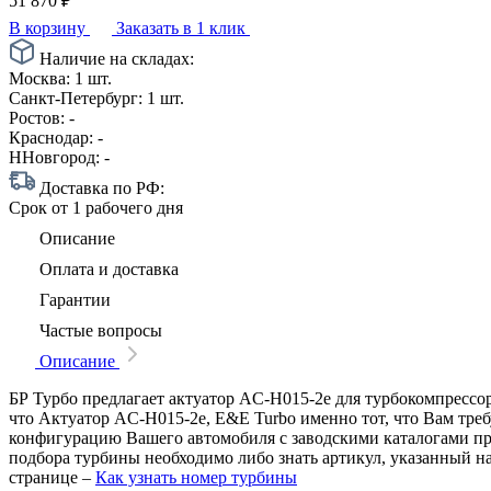
51 870
₽
В корзину
Заказать в 1 клик
Наличие на складах:
Москва:
1 шт.
Санкт-Петербург:
1 шт.
Ростов:
-
Краснодар:
-
ННовгород:
-
Доставка по РФ:
Срок
от 1 рабочего дня
Описание
Оплата и доставка
Гарантии
Частые вопросы
Описание
БР Турбо предлагает актуатор AC-H015-2e для турбокомпрессор
что Актуатор AC-H015-2e, E&E Turbo именно тот, что Вам треб
конфигурацию Вашего автомобиля с заводскими каталогами п
подбора турбины необходимо либо знать артикул, указанный н
странице –
Как узнать номер турбины