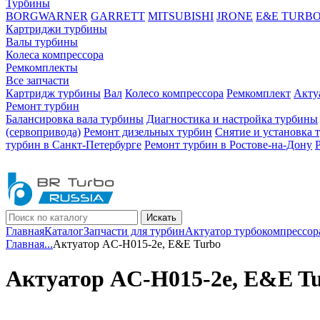
Турбины
BORGWARNER
GARRETT
MITSUBISHI
JRONE
E&E TURB
Картриджи турбины
Валы турбины
Колеса компрессора
Ремкомплекты
Все запчасти
Картридж турбины
Вал
Колесо компрессора
Ремкомплект
Акту
Ремонт турбин
Балансировка вала турбины
Диагностика и настройка турбины
(сервопривода)
Ремонт дизельных турбин
Снятие и установка 
турбин в Санкт-Петербурге
Ремонт турбин в Ростове-на-Дону
Искать
Главная
Каталог
Запчасти для турбин
Актуатор турбокомпрессор
Главная
...
Актуатор AC-H015-2e, E&E Turbo
Актуатор AC-H015-2e, E&E T