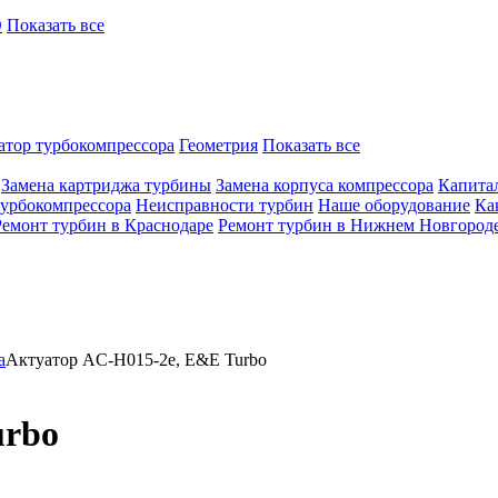
O
Показать все
атор турбокомпрессора
Геометрия
Показать все
Замена картриджа турбины
Замена корпуса компрессора
Капита
турбокомпрессора
Неисправности турбин
Наше оборудование
Ка
Ремонт турбин в Краснодаре
Ремонт турбин в Нижнем Новгород
а
Актуатор AC-H015-2e, E&E Turbo
urbo