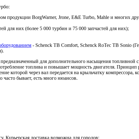
урбо:
 продукции BorgWarner, Jrone, E&E Turbo, Mahle и многих дру
й для них (более 5 000 турбин и 75 000 запчастей для них);
оборудованием
- Schenck TB Comfort, Schenck RoTec TB Sonio (Гер
я).
предназначенный для дополнительного насыщения топливной сме
 потребление топлива и повышает мощность двигателя. Принцип 
ие которой через вал передается на крыльчатку компрессора, ко
о часто бывает, есть много нюансов.
у. Курьерская доставка возможна для городов: