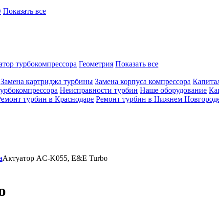
O
Показать все
атор турбокомпрессора
Геометрия
Показать все
Замена картриджа турбины
Замена корпуса компрессора
Капита
турбокомпрессора
Неисправности турбин
Наше оборудование
Ка
Ремонт турбин в Краснодаре
Ремонт турбин в Нижнем Новгород
а
Актуатор AC-K055, E&E Turbo
o