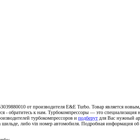
3039880010 от производителя E&E Turbo. Товар является новым, 
ся - обратитесь к нам. Турбокомпрессоры — это специализация 
роизводителей турбокомпрессоров и
подберут
для Вас нужный ар
а шильде, либо vin номер автомобиля. Подробная информация о
урбо: