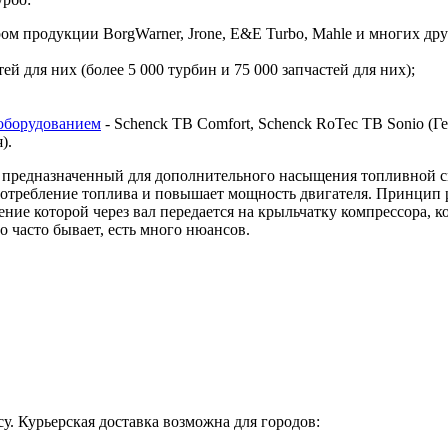
 продукции BorgWarner, Jrone, E&E Turbo, Mahle и многих дру
й для них (более 5 000 турбин и 75 000 запчастей для них);
оборудованием
- Schenck TB Comfort, Schenck RoTec TB Sonio (Гер
я).
предназначенный для дополнительного насыщения топливной сме
 потребление топлива и повышает мощность двигателя. Принцип 
ие которой через вал передается на крыльчатку компрессора, ко
о часто бывает, есть много нюансов.
у. Курьерская доставка возможна для городов: