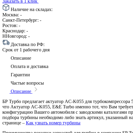
Заказать в 1 клик
Наличие на складах:
Москва:
-
Санкт-Петербург:
-
Ростов:
-
Краснодар:
-
ННовгород:
-
Доставка по РФ:
Срок
от 1 рабочего дня
Описание
Оплата и доставка
Гарантии
Частые вопросы
Описание
БР Турбо предлагает актуатор AC-K055 для турбокомпрессора 5
что Актуатор AC-K055, E&E Turbo именно тот, что Вам требует
конфигурацию Вашего автомобиля с заводскими каталогами п
подбора турбины необходимо либо знать артикул, указанный н
странице –
Как узнать номер турбины
Преимущества покупки запчастей для турбин в компании БР Т