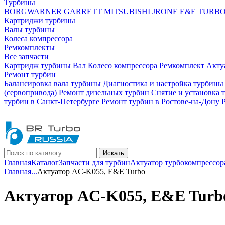
Турбины
BORGWARNER
GARRETT
MITSUBISHI
JRONE
E&E TURB
Картриджи турбины
Валы турбины
Колеса компрессора
Ремкомплекты
Все запчасти
Картридж турбины
Вал
Колесо компрессора
Ремкомплект
Акту
Ремонт турбин
Балансировка вала турбины
Диагностика и настройка турбины
(сервопривода)
Ремонт дизельных турбин
Снятие и установка 
турбин в Санкт-Петербурге
Ремонт турбин в Ростове-на-Дону
Искать
Главная
Каталог
Запчасти для турбин
Актуатор турбокомпрессор
Главная
...
Актуатор AC-K055, E&E Turbo
Актуатор AC-K055, E&E Turb