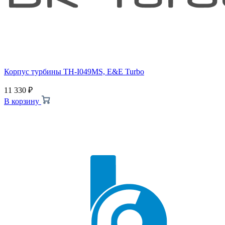
Корпус турбины TH-I049MS, E&E Turbo
11 330
₽
В корзину