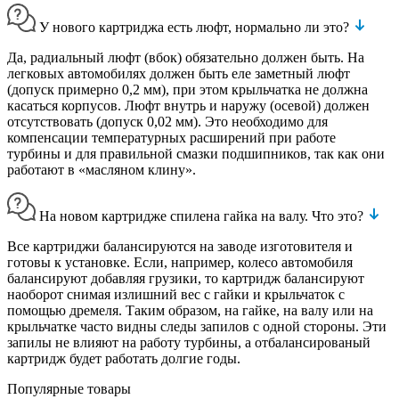
У нового картриджа есть люфт, нормально ли это?
Да, радиальный люфт (вбок) обязательно должен быть. На
легковых автомобилях должен быть еле заметный люфт
(допуск примерно 0,2 мм), при этом крыльчатка не должна
касаться корпусов. Люфт внутрь и наружу (осевой) должен
отсутствовать (допуск 0,02 мм). Это необходимо для
компенсации температурных расширений при работе
турбины и для правильной смазки подшипников, так как они
работают в «масляном клину».
На новом картридже спилена гайка на валу. Что это?
Все картриджи балансируются на заводе изготовителя и
готовы к установке. Если, например, колесо автомобиля
балансируют добавляя грузики, то картридж балансируют
наоборот снимая излишний вес с гайки и крыльчаток с
помощью дремеля. Таким образом, на гайке, на валу или на
крыльчатке часто видны следы запилов с одной стороны. Эти
запилы не влияют на работу турбины, а отбалансированый
картридж будет работать долгие годы.
Популярные товары