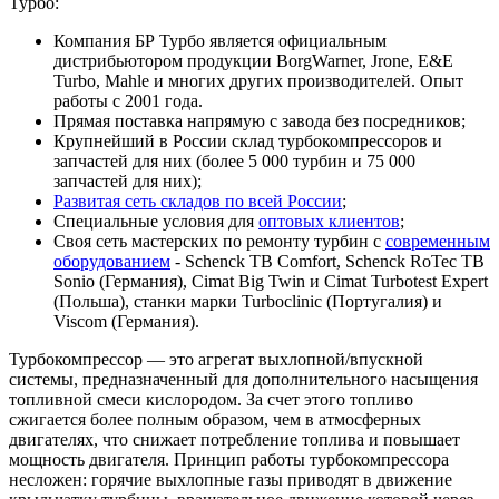
Турбо:
Компания БР Турбо является официальным
дистрибьютором продукции BorgWarner, Jrone, E&E
Turbo, Mahle и многих других производителей. Опыт
работы с 2001 года.
Прямая поставка напрямую с завода без посредников;
Крупнейший в России склад турбокомпрессоров и
запчастей для них (более 5 000 турбин и 75 000
запчастей для них);
Развитая сеть складов по всей России
;
Специальные условия для
оптовых клиентов
;
Своя сеть мастерских по ремонту турбин с
современным
оборудованием
- Schenck TB Comfort, Schenck RoTec TB
Sonio (Германия), Cimat Big Twin и Cimat Turbotest Expert
(Польша), станки марки Turboclinic (Португалия) и
Viscom (Германия).
Турбокомпрессор — это агрегат выхлопной/впускной
системы, предназначенный для дополнительного насыщения
топливной смеси кислородом. За счет этого топливо
сжигается более полным образом, чем в атмосферных
двигателях, что снижает потребление топлива и повышает
мощность двигателя. Принцип работы турбокомпрессора
несложен: горячие выхлопные газы приводят в движение