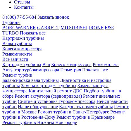
Отзывы
Контакты
8 (800) 77-55-684
Заказать звонок
Турбины
BORGWARNER
GARRETT
MITSUBISHI
JRONE
E&E
TURBO
Показать все
Картриджи турбины
Валы турбины
Колеса компрессора
Ремкомплекты
Все запчасти
Картридж турбины
Вал
Колесо компрессора
Ремкомплект
Актуатор турбокомпрессора
Геометрия
Показать все
Ремонт турбин
Балансировка вала турбины
Диагностика и настройка
турбины
Замена картриджа турбины
Замена корпуса
компрессора
Капитальный ремонт ДВС
Подбор турбины в
сборе
Ремонт актуатора (сервопривода)
Ремонт дизельных
турбин
Снятие и установка турбокомпрессора
Неисправности
турбин
Наше оборудование
Как узнать номер турбины
Ремонт
турбин в Москве
Ремонт турбин в Санкт-Петербурге
Ремонт
турбин в Ростове-на-Дону
Ремонт турбин в Краснодаре
Ремонт турбин в Нижнем Новгороде