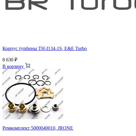
Корпус турбины TH-I134-1S, E&E Turbo
8 630
₽
В корзину
Ремкомплект 5000040010, JRONE