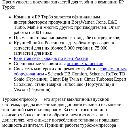
Преимущества покупки запчастей для турбин в компании БР
Турбо:
Компания БР Турбо является официальным
дистрибьютором продукции BorgWarner, Jrone, E&E
Turbo, Mahle и многих других производителей. Опыт
работы с 2001 года.
Прямая поставка напрямую с завода без посредников;
Крупнейший в России склад турбокомпрессоров и
запчастей для них (более 5 000 турбин и 75 000
запчастей для них);
Развитая сеть складов по всей России
;
Специальные условия для
оптовых клиентов
;
Своя сеть мастерских по ремонту турбин с
современным
оборудованием
- Schenck TB Comfort, Schenck RoTec TB
Sonio (Германия), Cimat Big Twin и Cimat Turbotest Expert
(Польша), станки марки Turboclinic (Португалия) и
Viscom (Германия).
Турбокомпрессор — это агрегат выхлопной/впускной
системы, предназначенный для дополнительного насыщения
топливной смеси кислородом. За счет этого топливо
сжигается более полным образом, чем в атмосферных
двигателях, что снижает потребление топлива и повышает
мощность двигателя. Принцип работы турбокомпрессора