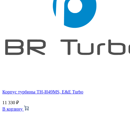
Корпус турбины TH-I049MS, E&E Turbo
11 330
₽
В корзину