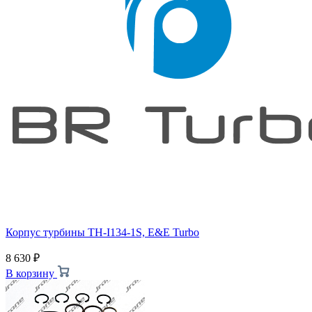
Корпус турбины TH-I134-1S, E&E Turbo
8 630
₽
В корзину