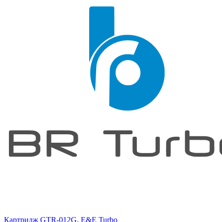
Картридж GTR-012G, E&E Turbo