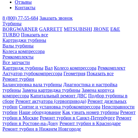
Отзывы
Контакты
8 (800) 77-55-684
Заказать звонок
Турбины
BORGWARNER
GARRETT
MITSUBISHI
JRONE
E&E
TURBO
Показать все
Картриджи турбины
Валы турбины
Колеса компрессора
Ремкомплекты
Все запчасти
Картридж турбины
Вал
Колесо компрессора
Ремкомплект
Актуатор турбокомпрессора
Геометрия
Показать все
Ремонт турбин
Балансировка вала турбины
Диагностика и настройка
турбины
Замена картриджа турбины
Замена корпуса
компрессора
Капитальный ремонт ДВС
Подбор турбины в
сборе
Ремонт актуатора (сервопривода)
Ремонт дизельных
турбин
Снятие и установка турбокомпрессора
Неисправности
турбин
Наше оборудование
Как узнать номер турбины
Ремонт
турбин в Москве
Ремонт турбин в Санкт-Петербурге
Ремонт
турбин в Ростове-на-Дону
Ремонт турбин в Краснодаре
Ремонт турбин в Нижнем Новгороде