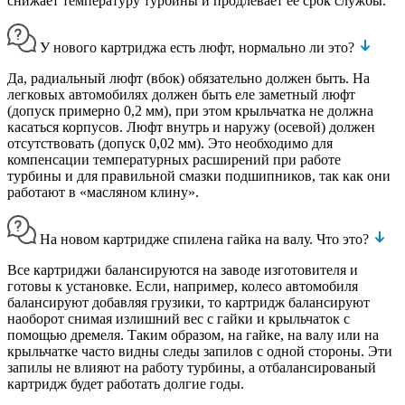
снижает температуру турбины и продлевает ее срок службы.
У нового картриджа есть люфт, нормально ли это?
Да, радиальный люфт (вбок) обязательно должен быть. На
легковых автомобилях должен быть еле заметный люфт
(допуск примерно 0,2 мм), при этом крыльчатка не должна
касаться корпусов. Люфт внутрь и наружу (осевой) должен
отсутствовать (допуск 0,02 мм). Это необходимо для
компенсации температурных расширений при работе
турбины и для правильной смазки подшипников, так как они
работают в «масляном клину».
На новом картридже спилена гайка на валу. Что это?
Все картриджи балансируются на заводе изготовителя и
готовы к установке. Если, например, колесо автомобиля
балансируют добавляя грузики, то картридж балансируют
наоборот снимая излишний вес с гайки и крыльчаток с
помощью дремеля. Таким образом, на гайке, на валу или на
крыльчатке часто видны следы запилов с одной стороны. Эти
запилы не влияют на работу турбины, а отбалансированый
картридж будет работать долгие годы.